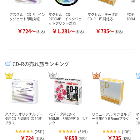
アスクル CD-R イン
マクセル CD-
マクセル データ用
PCデー
クジェット印刷対応
R700MB インクジェ
CD-R 印刷対応
700MB
ットプリント対応
￥724～
￥1,281～
￥735～
￥
（税込）
（税込）
（税込）
CD-Rの売れ筋ランキング
アスクルオリジナル デー
PCデータ用CD-R
リニューアル マクセル デ
マ
タ用CD-R 印刷対応 10枚
700MB SR80PP10 1パ
ータ用CD-R 5mmプラケ
イ
プラス…
ック…
ース …
C
(
25件
)
(
31件
)
(
13件
)
￥724
￥858
￥735
（税込）
（税込）
（税込）