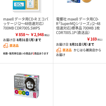
maxell データ用CD-R エコパ
電響社 maxell データ用CD-
ッケージ（2～48倍速対応）
R「SuperMQシリーズ」(2~48
700MB CDR700S.SWPS
倍速対応)標準品 700MB 1枚
CDR700S.1P（直送品）
￥858
￥2,948
￥169
お届け日：
8月31日（月）まで
（税込）
お届け日：
8月31日（月）まで
直送品
直送品
かじはら雑貨店から
枚数・販売単位違いの商品が
2
商品あります
お届け