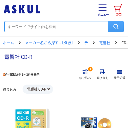
カゴ
メニュー
ホーム
メーカー名から探す - 【タ行】
テ
電響社
CD-
電響社 CD-R
1
3
件（4商品）中 1～3件を表示
表示切替
絞り込み
並び替え
電響社 CD-R
絞り込み