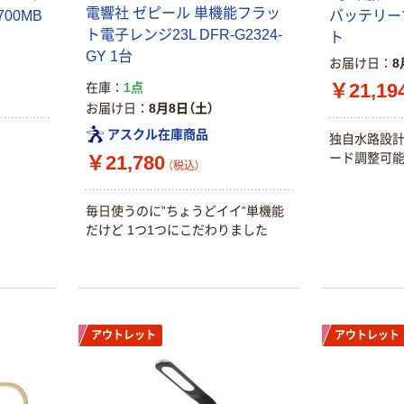
電響社 ゼピール 単機能フラッ
00MB
バッテリー
ト電子レンジ23L DFR-G2324-
ト
GY 1台
お届け日
8
￥21,19
在庫
1点
お届け日
8月8日（土）
アスクル在庫商品
独自水路設計
ード調整可能
￥21,780
（税込）
毎日使うのに”ちょうどイイ”単機能
だけど 1つ1つにこだわりました
アウトレット
アウトレット