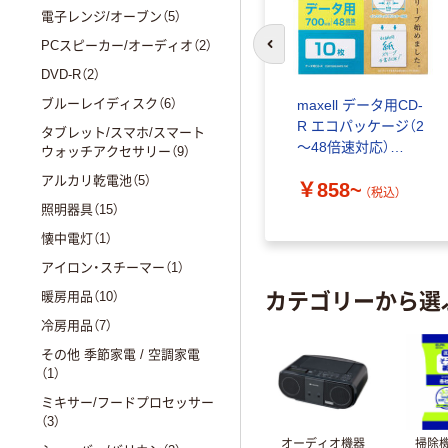
電子レンジ/オーブン（5）
PCスピーカー/オーディオ（2）
前のスライドへ
DVD-R（2）
ブルーレイディスク（6）
maxell データ用CD-
R エコパッケージ（2
タブレット/スマホ/スマート
～48倍速対応）
ウォッチアクセサリー（9）
700MB
アルカリ乾電池（5）
￥858~
CDR700S.SWPS
（税込）
照明器具（15）
懐中電灯（1）
アイロン・スチーマー（1）
カテゴリーから選
暖房用品（10）
冷房用品（7）
その他 季節家電 / 空調家電
（1）
ミキサー/フードプロセッサー
（3）
オーディオ機器
掃除機