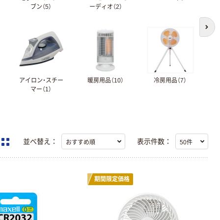
ブン（5）
ーディオ（2）
次の
アイロン・スチー
暖房用品（10）
冷房用品（7）
衣
マー（1）
並べ替え：
表示件数：
期間限定価格