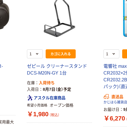
カゴに入れる
-
ゼピール クリーナースタンド
電響社 max
DCS-M20N-GY 1台
CR2032×
CR2032.2
在庫
入荷待ち
パック)（直
入荷日
8月7日（金）予定
直送品
アスクル在庫商品
かじはら雑貨
オープン価格
希望小売価格
お届け日
9
￥1,980
（税込）
￥6,270
実用最大