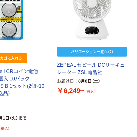
バリエーション一覧へ（2）
カゴに入れる
ZEPEAL ゼピール DCサーキュ
ell CRコイン電池
レーター ZSL 電響社
2個入 10パック
お届け日
8月8日（土）
BS B 1セット(2個×10
￥6,249~
（税込）
送品）
店
月1日（火）まで
（税込）