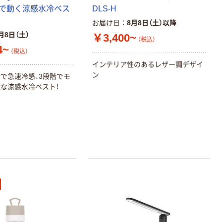
で動く涼感水冷ベス
DLS-H
お届け日
8月8日（土）以降
月8日（土）
￥3,400~
（税込）
4~
（税込）
インテリア性のあるレザー調デザイ
ン
で急速冷感、3段階でモ
な涼感水冷ベスト！