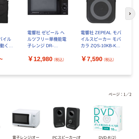
次の
電響社 ゼピール ヘ
電響社 ZEPEAL モバ
ゼ
モバイル
ルツフリー単機能電
イルスピーカー モバ
ド
で動く涼
子レンジ DR-
カラ ZQS-10KB-K 1
￥
ト
G1721F 1台
個（直送品）
~
￥12,980
￥7,590
（税込）
（税込）
ページ：
1
／
2
電子レンジ/オー
PCスピーカー/オ
DVD-R（2）
そ