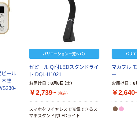
バリエーション一覧へ（2）
バリエ
ゼピール Qi付LEDスタンドライ
マカフル 
ゼピール
ト DQL-H1021
ー
 木聲
お届け日
8月8日（土）
お届け日
8
S230-
￥2,739~
￥2,640
（税込）
スマホをワイヤレスで充電できるス
マホスタンド付LEDライト