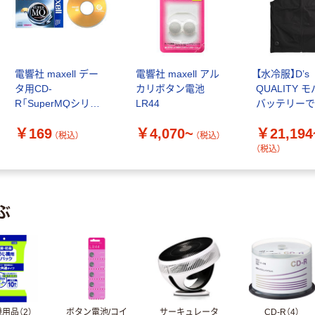
電響社 maxell デー
電響社 maxell アル
【水冷服】D’s
タ用CD-
カリボタン電池
QUALITY 
R「SuperMQシリー
LR44
バッテリー
ズ」(2~48倍速対応)
感水冷ベス
￥169
￥4,070~
￥21,194
標準品 700MB 1枚
（税込）
（税込）
CDR700S.1P（直送
（税込）
品）
ぶ
用品（2）
ボタン電池/コイ
サーキュレータ
CD-R（4）