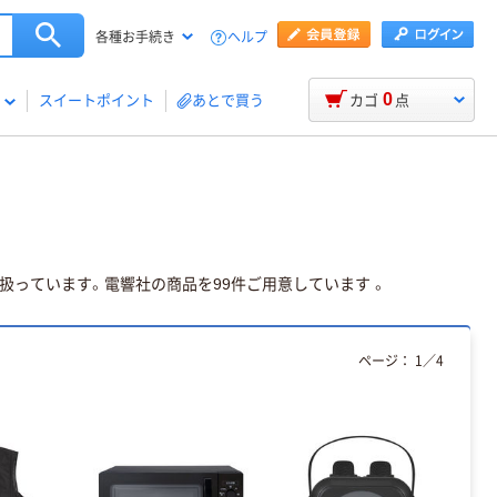
ヘルプ
各種お手続き
0
スイートポイント
あとで買う
カゴ
点
扱っています。電響社の商品を99件ご用意しています 。
ページ：
1
／
4