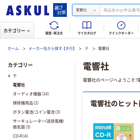
電響社
カテゴリー
履歴・再注文
マイカタログ
クイックオーダー
ホーム
メーカー名から探す-【タ行】
テ
電響社
電響社
カテゴリー
テ
電響社のページへようこそ！電
電響社
オーディオ機器（14）
電響社のヒット
掃除機用品（2）
ボタン電池/コイン電池（3）
サーキュレーター/送排風機/
換気扇（3）
CD-R（4）