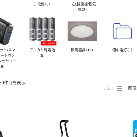
ン電池（3）
ー/送排風機/換気
扇（3）
ット/スマ
アルカリ乾電池
照明器具（15）
懐中電灯（1）
マートウォ
（5）
クセサリー
（9）
50件目を表示
リスト
画像