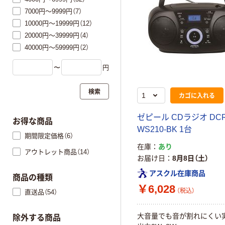
7000円～9999円（7）
10000円～19999円（12）
20000円～39999円（4）
40000円～59999円（2）
〜
円
検索
カゴに入れる
ゼピール CDラジオ DCR
お得な商品
WS210-BK 1台
期間限定価格（6）
在庫
あり
アウトレット商品（14）
お届け日
8月8日（土）
アスクル在庫商品
商品の種類
￥6,028
（税込）
直送品（54）
大音量でも音が割れにくい
除外する商品