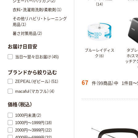
シェーバー/バリカン（2）
（14）
衣料・洗濯用洗剤/柔軟剤（1）
その他リハビリ・トレーニング
用品（1）
暑さ対策用品（2）
お届け日目安
ブルーレイディス
タブレ
ク（6）
ホ/ス
当日〜翌々日お届け（45)
ッチア
ブランドから絞り込む
67
ZEPEAL（ゼピール）（51）
件（99商品）中
1件目〜
macaful（マカフル）（4）
価格（税込）
1000円未満（2）
1000円～1999円（18）
2000円～3999円（22）
4000円～6999円（32）