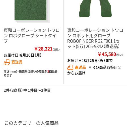
東和コーポレーション トワロ
東和コーポレーション トワロ
ン ロボグローブ シートタイ
ン ロボット用グローブ
プ
ROBOFINGER RG2 F001 1セ
ット(5双) 205-9842（直送品）
￥28,221
（税込）
￥45,580
お届け日：
8月10日（月）
（税込）
お届け日：
8月25日（火）まで
直送品
直送品
ＭＲＯ商品取扱店２
厚さ(mm)・販売単位違いの商品が
2
商品あ
からお届け
ります
2件（3商品）中 1件目～2件目
このカテゴリーの人気商品