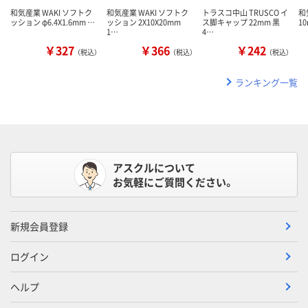
和気産業 WAKI ソフトク
和気産業 WAKI ソフトク
トラスコ中山 TRUSCO イ
和
ッション φ6.4X1.6mm …
ッション 2X10X20mm
ス脚キャップ 22mm 黒
1
1…
4…
￥327
￥366
￥242
（税込）
（税込）
（税込）
ランキング一覧
アスクルについて
お気軽にご質問ください。
新規会員登録
ログイン
ヘルプ