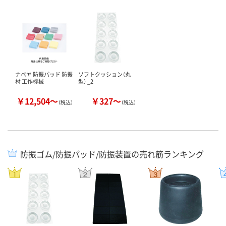
ナベヤ 防振パッド 防振
ソフトクッション（丸
材 工作機械
型） _2
￥12,504～
￥327～
（税込）
（税込）
防振ゴム/防振パッド/防振装置の売れ筋ランキング