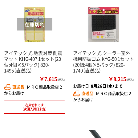
アイテック 光 地震対策 耐震
アイテック 光 クーラー室外
マット KHG-407 1セット(20
機用防振ゴム KYG-50 1セット
個:4個×5パック) 820-
(20個:4個×5パック) 820-
1495（直送品）
1749（直送品）
￥7,615
￥8,215
（税込）
（税込）
お届け日：
8月26日（水）まで
直送品
ＭＲＯ商品取扱店２
からお届け
直送品
ＭＲＯ商品取扱店２
からお届け
在庫切れです
（次回入荷日未定）