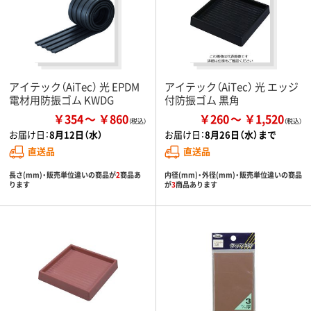
アイテック（AiTec） 光 EPDM
アイテック（AiTec） 光 エッジ
電材用防振ゴム KWDG
付防振ゴム 黒角
￥354
￥860
￥260
￥1,520
お届け日：
8月12日（水）
お届け日：
8月26日（水）まで
直送品
直送品
長さ(mm)・販売単位違いの商品が
2
商品あ
内径(mm)・外径(mm)・販売単位違いの商品
ります
が
3
商品あります