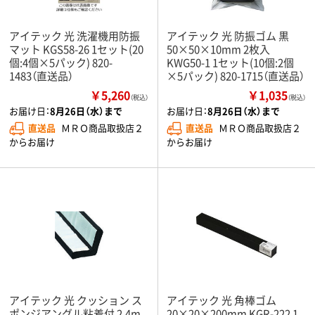
アイテック 光 洗濯機用防振
アイテック 光 防振ゴム 黒
マット KGS58-26 1セット(20
50×50×10mm 2枚入
個:4個×5パック) 820-
KWG50-1 1セット(10個:2個
1483（直送品）
×5パック) 820-1715（直送品）
￥5,260
￥1,035
（税込）
（税込）
お届け日：
8月26日（水）まで
お届け日：
8月26日（水）まで
直送品
ＭＲＯ商品取扱店２
直送品
ＭＲＯ商品取扱店２
からお届け
からお届け
アイテック 光 クッション ス
アイテック 光 角棒ゴム
ポンジアングル粘着付 2.4m
20×20×200mm KGR-222 1