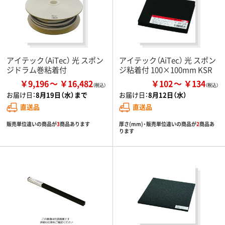
アイテック（AiTec） 光 スポン
アイテック（AiTec） 光 スポン
ジドラム巻粘着付
ジ粘着付 100×100mm KSR
￥9,196
￥16,482
￥102
￥134
お届け日：
8月19日（水）まで
お届け日：
8月12日（水）
直送品
直送品
販売単位違いの商品が
3
商品あります
厚さ(mm)・販売単位違いの商品が
2
商品あ
ります