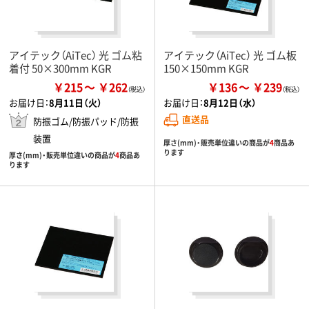
アイテック（AiTec） 光 ゴム粘
アイテック（AiTec） 光 ゴム板
着付 50×300mm KGR
150×150mm KGR
￥215
￥262
￥136
￥239
お届け日：
8月11日（火）
お届け日：
8月12日（水）
直送品
防振ゴム/防振パッド/防振
装置
厚さ(mm)・販売単位違いの商品が
4
商品あ
ります
厚さ(mm)・販売単位違いの商品が
4
商品あ
ります