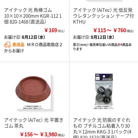
アイテック 光 角棒ゴム
アイテック（AiTec） 光 低反発
10×10×200mm KGR-112 1
ウレタンクッション テープ付
個 820-1468（直送品）
KTHU
￥169
￥115
￥760
（税込）
お届け日：
8月12日（水）
お届け日：
8月12日（水）
直送品
ＭＲＯ商品取扱店２
厚さ(mm)・販売単位違いの商品が
4
商品あ
ります
からお届け
アイテック（AiTec） 光 平置き
アイテック 光 防振のすぐれ
ゴム 茶丸
もの ブチルゴム粘着入り30
丸×12mm KKG-3 1パック(4
￥156
￥3,980
個) 820-1523（直送品）