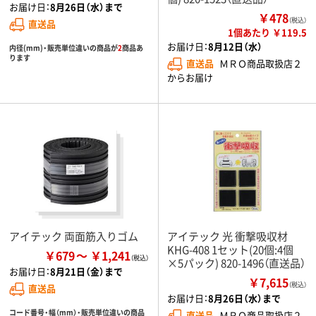
お届け日：
8月26日（水）まで
￥478
（税込）
直送品
1個あたり ￥119.5
お届け日：
8月12日（水）
内径(mm)・販売単位違いの商品が
2
商品あ
ります
直送品
ＭＲＯ商品取扱店２
からお届け
アイテック 両面筋入りゴム
アイテック 光 衝撃吸収材
KHG-408 1セット(20個:4個
￥679
￥1,241
×5パック) 820-1496（直送品）
お届け日：
8月21日（金）まで
￥7,615
（税込）
直送品
お届け日：
8月26日（水）まで
コード番号・幅（mm）・販売単位違いの商品
直送品
ＭＲＯ商品取扱店２