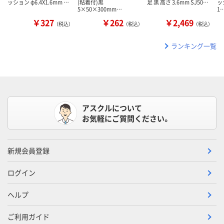
ッション φ6.4X1.6mm …
(粘着付)黒
足 黒 高さ 3.6mm SJ50…
ッ
5×50×300mm…
1
￥327
￥262
￥2,469
（税込）
（税込）
（税込）
ランキング一覧
アスクルについて
お気軽にご質問ください。
新規会員登録
ログイン
ヘルプ
ご利用ガイド