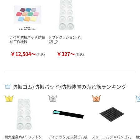
ナベヤ 防振パッド 防振
ソフトクッション（丸
材 工作機械
型） _2
￥12,504～
￥327～
（税込）
（税込）
防振ゴム/防振パッド/防振装置の売れ筋ランキング
和気産業 WAKI ソフトク
アイテック 光 天然ゴム板
スリーエム ジャパン ゴム
和