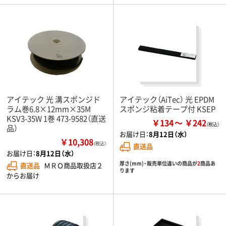
アイテック 光 溝スポンジド
アイテック（AiTec） 光 EPDM
ラム巻6.8×12mm×35M
スポンジ粘着テープ付 KSEP
KSV3-35W 1巻 473-9582（直送
￥134
￥242
品）
お届け日：
8月12日（水）
￥10,308
（税込）
直送品
お届け日：
8月12日（水）
厚さ(mm)・販売単位違いの商品が
2
商品あ
直送品
ＭＲＯ商品取扱店２
ります
からお届け