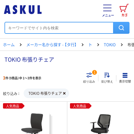
カゴ
メニュー
ホーム
メーカー名から探す - 【タ行】
ト
TOKIO
布
TOKIO 布張りチェア
1
3
件（9商品）中 1～3件を表示
表示切替
絞り込み
並び替え
TOKIO 布張りチェア
絞り込み
人気商品
人気商品