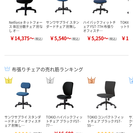
Netforce ネットフォー
サンワサプライ スタン
ハイバックフィットチ
TOKI
ス 体圧分散チェア 肘な
ダードチェア 肘無し
ェア FST-77H 布張り
ットチェア
し オ…
オフィスチ…
￥14,375～
￥5,540～
￥5,250～
￥13
（税込）
（税込）
（税込）
布張りチェアの売れ筋ランキング
サンワサプライ スタンダ
TOKIO ハイバックフィッ
TOKIO コンパクトフィッ
サ
ードチェアー オフィスチ
トチェア ブラック FST-
トチェア ブラック FST-
ク
ェア 肘無し…
77…
55…
ア