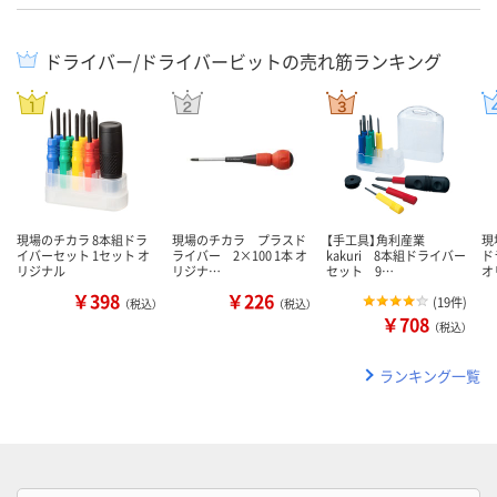
ドライバー/ドライバービットの売れ筋ランキング
現場のチカラ 8本組ドラ
現場のチカラ プラスド
【手工具】角利産業
現
イバーセット 1セット オ
ライバー 2×100 1本 オ
kakuri 8本組ドライバー
ド
リジナル
リジナ…
セット 9…
オ
￥398
￥226
(
19件
)
（税込）
（税込）
￥708
（税込）
ランキング一覧