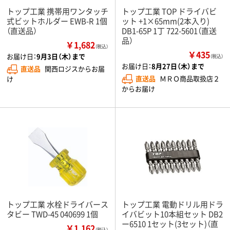
トップ工業 携帯用ワンタッチ
トップ工業 TOP ドライバビ
式ビットホルダー EWB-R 1個
ット +1×65mm(2本入り)
（直送品）
DB1-65P 1丁 722-5601（直送
品）
￥1,682
（税込）
￥435
お届け日：
9月3日（木）まで
（税込）
お届け日：
8月27日（木）まで
直送品
関西ロジスからお届
直送品
ＭＲＯ商品取扱店２
け
からお届け
トップ工業 水栓ドライバース
トップ工業 電動ドリル用ドラ
タビー TWD-45 040699 1個
イバビット10本組セット DB2
ー6510 1セット(3セット)（直
￥1,162
（税込）