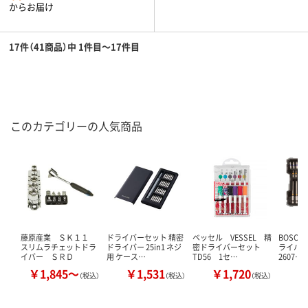
からお届け
17件（41商品）中 1件目～17件目
このカテゴリーの人気商品
藤原産業 ＳＫ１１
ドライバーセット 精密
ベッセル VESSEL 精
BOSCH
スリムラチェットドラ
ドライバー 25in1 ネジ
密ドライバーセット
ライバ
イバー ＳＲＤ
用 ケース…
TD56 1セ…
2607…
￥1,845～
￥1,531
￥1,720
￥
（税込）
（税込）
（税込）