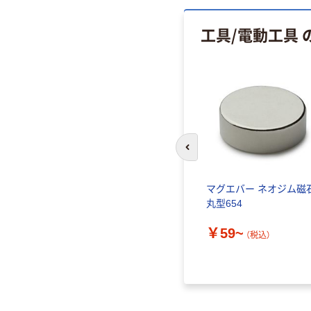
工具/電動工具
人気商品
前のスライドへ
3ステー
寺西化学工業 ギター マー
マグエバー ネオジム磁
キングチョーク CMK
丸型654
￥83~
￥59~
（税込）
（税込）