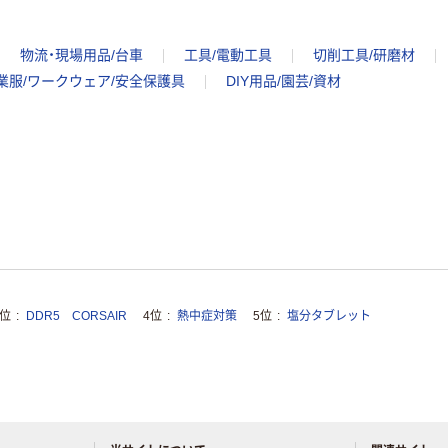
物流・現場用品/台車
工具/電動工具
切削工具/研磨材
業服/ワークウェア/安全保護具
DIY用品/園芸/資材
3位
DDR5 CORSAIR
4位
熱中症対策
5位
塩分タブレット