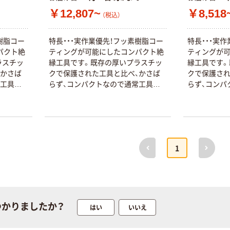
ー 粉なし（パ
￥12,807~
￥8,518
ウダーフリー）
（税込）
本気プライス
本気プライス
ファーストレイ
ペーパータオル
樹脂コー
特長・・・実作業優先！フッ素樹脂コー
特長・・・実
ト ホワイト紙コ
小判・シングル
パクト絶
ティングが可能にしたコンパクト絶
ティングが
ップ
再生紙 200枚
ラスチッ
縁工具です。既存の厚いプラスチッ
縁工具です。
FSC認証紙 アス
、かさば
クで保護された工具と比べ、かさば
クで保護され
￥374~
￥143~
（税込）
（税込）
クルオリジナル
常工具と
らず、コンパクトなので通常工具と
らず、コンパ
途・・・
同じ操作性を発揮します。用途・・・
同じ操作性を
本気プライス
本気プライス
業に。電源
240V以下の低電圧活線作業に。電源
240V以下
の保守作
を遮断できない通信産業での保守作
を遮断でき
蛍光オプテック
ティッシュペー
業に。
業に。
ス1(アスクル限
パー ボックス
定モデル) 蛍光
モカ 200組 5個
前へ
次へ
1
ペン ゼブラ
アスクル オリジ
￥52~
￥428~
（税込）
（税込）
ナルティッシュ
PEFC認証
オリジナル
本気プライス
スズラン 酒精綿
アスクル トイ
つかりましたか？
G バルクタイプ
レのおそうじシ
はい
いいえ
指定医薬部外品
ート 大王製紙
共同企画 トイ