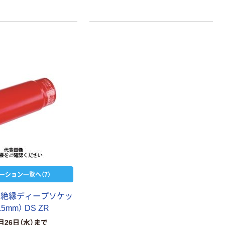
の低電圧活線作業に。電源
240V以下の低電圧活線作業に。電源
ない通信産業での保守作
を遮断できない通信産業での保守作
業に。
オリジナル
オリジナル
アスクルオリジ
コピー用紙 ア
ナル ラミネー
スクル マルチ
トフィルム A4
ペーパー スーパ
サイズ
ーホワイト+
￥458~
￥149~
（税込）
（税込）
100μ（ミクロン）
ーション一覧へ（7）
オリジナル
アスクル プラス
 絶縁ディープソケッ
チックグローブ
5mm） DS ZR
粉なし（パウダ
ーフリー）
￥398~
月26日（水）まで
（税込）