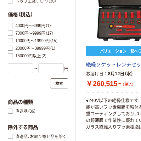
トップ工業（TOP）（36）
価格（税込）
4000円～6999円（1）
7000円～9999円（17）
10000円～19999円（15）
20000円～39999円（1）
バリエーション一覧へ（2
150000円以上（2）
絶縁ソケットレンチセット
〜
円
お届け日
8月12日（水）
￥260,515~
検索
（税込）
●240V以下の絶縁仕様です
商品の種類
能が高いフッ素樹脂を粉体
直送品（36）
重コーティングしており、0.
の超薄膜で作業性に優れて
ガラス繊維入りフッ素樹脂
除外する商品
も強く、絶縁性に優れていま
直送品、お取り寄せ品を除く