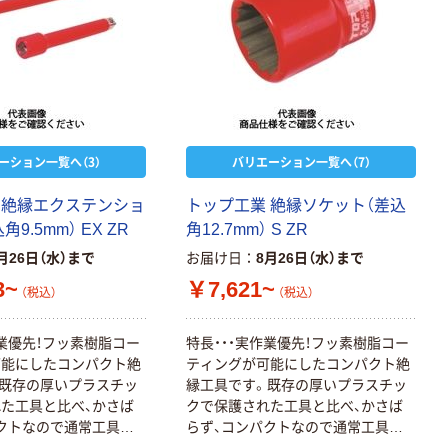
ーション一覧へ（3）
バリエーション一覧へ（7）
 絶縁エクステンショ
トップ工業 絶縁ソケット（差込
9.5mm） EX ZR
角12.7mm） S ZR
月26日（水）まで
お届け日
8月26日（水）まで
3~
￥7,621~
（税込）
（税込）
作業優先！フッ素樹脂コー
特長・・・実作業優先！フッ素樹脂コー
可能にしたコンパクト絶
ティングが可能にしたコンパクト絶
既存の厚いプラスチッ
縁工具です。既存の厚いプラスチッ
た工具と比べ、かさば
クで保護された工具と比べ、かさば
クトなので通常工具と
らず、コンパクトなので通常工具と
発揮します。用途・・・
同じ操作性を発揮します。用途・・・