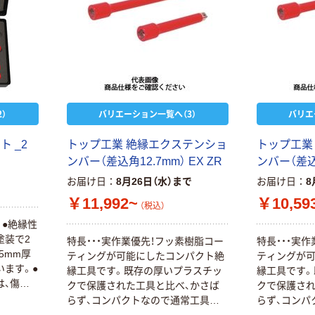
）
バリエーション一覧へ（3）
バリエ
 _2
トップ工業 絶縁エクステンショ
トップ工業
ンバー（差込角12.7mm） EX ZR
ンバー（差込角
お届け日
8月26日（水）まで
お届け日
8
￥11,992~
￥10,59
（税込）
。●絶縁性
塗装で2
特長・・・実作業優先！フッ素樹脂コー
特長・・・実
5mm厚
ティングが可能にしたコンパクト絶
ティングが
います。●
縁工具です。既存の厚いプラスチッ
縁工具です。
は、傷に
クで保護された工具と比べ、かさば
クで保護され
す。
らず、コンパクトなので通常工具と
らず、コンパ
同じ操作性を発揮します。用途・・・
同じ操作性を