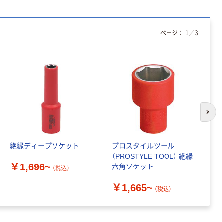
￥460~
（税込）
リサイクル100
芯あり FSC認
証
ページ：
1
／
3
次の
絶縁ディープソケット
プロスタイルツール
絶
（PROSTYLE TOOL） 絶縁
1
￥1,696~
六角ソケット
（税込）
￥
￥1,665~
（税込）