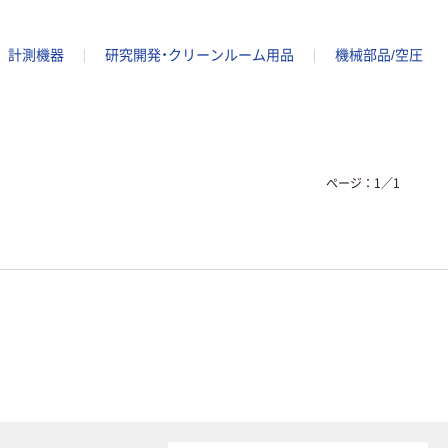
計測機器
研究開発・クリーンルーム用品
機械部品/空圧
ページ：
1
／
1