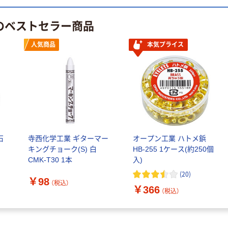
 のベストセラー商品
人気商品
本気プライス
石
寺西化学工業 ギターマー
オープン工業 ハトメ鋲
キングチョーク(S) 白
HB-255 1ケース(約250個
CMK-T30 1本
入)
(
20
)
￥98
（税込）
￥366
（税込）