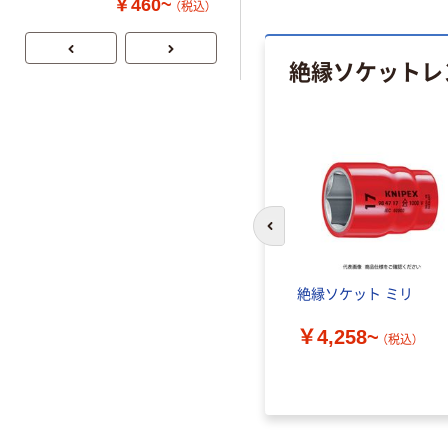
￥460~
￥1,037~
（税込）
リサイクル100
付き／2Lラベル
（税込）
芯あり FSC認
レス 10本
証
絶縁ソケットレ
前のスライドへ
絶縁ソケット ミリ
￥4,258~
（税込）