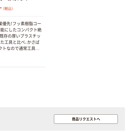
~
（税込）
本気プライス
アスクル クリア
作業優先！フッ素樹脂コー
ーホルダー A4
可能にしたコンパクト絶
スタンダード
既存の厚いプラスチッ
た工具と比べ、かさば
￥126~
（税込）
クトなので通常工具と
発揮します。用途・・・
本気プライス
の低電圧活線作業に。電源
ない通信産業での保守作
ティッシュペー
パー ボックス
150組 5箱入 ア
スクル スマート
￥328~
（税込）
コンパクト ビ
ビッド PEFC認
証
本気プライス
トイレットペー
パー ダブル60
商品リクエストへ
ｍ 再生紙
100% 6ロール