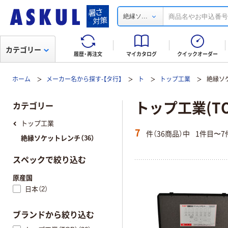
...
絶縁ソ
カテゴリー
履歴・再注文
マイカタログ
クイックオーダー
ホーム
メーカー名から探す-【タ行】
ト
トップ工業
絶縁ソ
トップ工業(T
カテゴリー
トップ工業
7
件（36商品）中
1件目〜7
絶縁ソケットレンチ（36）
スペックで絞り込む
原産国
日本（2）
ブランドから絞り込む