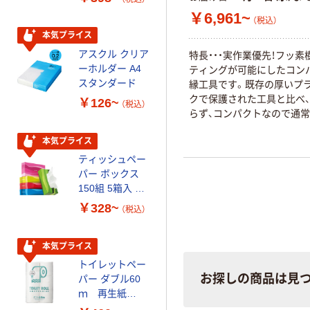
￥6,961~
（税込）
本気プライス
本気プライス
アスクル クリア
アスクル 耳にや
特長・・・実作業優先！フッ素
ーホルダー A4
さしい やわらか
ティングが可能にしたコン
スタンダード
いマスク
縁工具です。既存の厚いプ
クで保護された工具と比べ
￥126~
￥458~
（税込）
（税込）
らず、コンパクトなので通
同じ操作性を発揮します。用
本気プライス
期間限定価格
240V以下の低電圧活線作
を遮断できない通信産業で
ティッシュペー
アスクル プラ
業に。
パー ボックス
スチックグロー
150組 5箱入 ア
ブ 薄手 粉な
スクル スマート
し（パウダーフ
￥328~
￥298~
（税込）
（税込）
コンパクト ビ
リー）
ビッド PEFC認
証
本気プライス
本気プライス
トイレットペー
嬬恋銘水 ナチュ
お探しの商品は見
パー ダブル60
ラルミネラルウ
ｍ 再生紙
ォーター 500ml
100% 6ロール
キャップシール