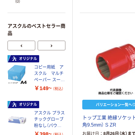
（0）
アスクルのベストセラー商
品
オリジナル
本気プライス
コピー用紙 ア
ペーパータオル
スクル マルチ
中判 再生紙
ペーパー スーパ
100％ 200枚
ーホワイト+
FSC認証 シング
￥149~
￥149~
（税込）
（税込）
ル 大王製紙共同
企画 オリジナル
バリエーション一覧へ（7
オリジナル
オリジナル
アスクル プラス
コピー用紙 マ
トップ工業 絶縁ソケッ
チックグローブ
ルチペーパー
角9.5mm） S ZR
粉なし（パウダ
スーパーエコノ
ーフリー）
ミー+
￥398~
￥149~
お届け日
8月26日（水）ま
（税込）
（税込）