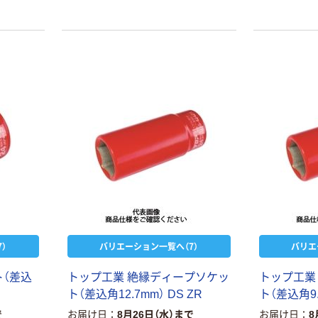
240V以下の低電圧活線作業に。電源
240V以下
を遮断できない通信産業での保守作
を遮断でき
業に。
業に。
本気プライス
オリジナル
トイレットペー
【アスクル限定】
パー シングル
ファーストレイ
120ｍ 再生紙
ト ニトリルグ
100% 6ロール
ローブ ホワイ
￥470~
￥698~
（税込）
（税込）
リサイクル100
ト 粉なし（パ
芯あり FSC認
ウダーフリー）
）
バリエーション一覧へ（7）
バリエ
証
人気商品
オリジナル
サントリー 天然
【アスクル限定】
ト（差込
トップ工業 絶縁ディープソケッ
トップ工業
水 ミネラルウォ
ファーストレイ
ト（差込角12.7mm） DS ZR
ト（差込角9.
ーター ペットボ
ト ニトリルグ
トル
ローブ ブル
￥686~
￥698~
で
お届け日
8月26日（水）まで
お届け日
8
（税込）
（税込）