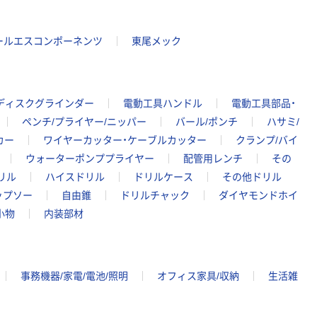
ールエスコンポーネンツ
東尾メック
ディスクグラインダー
電動工具ハンドル
電動工具部品・
ペンチ/プライヤー/ニッパー
バール/ポンチ
ハサミ/
カー
ワイヤーカッター・ケーブルカッター
クランプ/バイ
ウォーターポンププライヤー
配管用レンチ
その
リル
ハイスドリル
ドリルケース
その他ドリル
ップソー
自由錐
ドリルチャック
ダイヤモンドホイ
小物
内装部材
事務機器/家電/電池/照明
オフィス家具/収納
生活雑