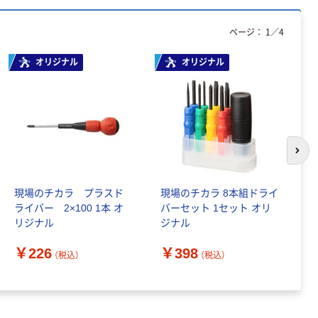
ページ：
1
／
4
オリジナル
オリジナル
次の
現場のチカラ プラスド
現場のチカラ 8本組ドライ
【
ライバー 2×100 1本 オ
バーセット 1セット オリ
グ
リジナル
ジナル
￥
￥226
￥398
（税込）
（税込）