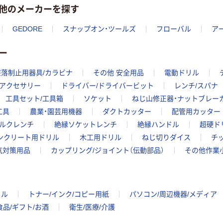
他のメーカーを探す
GEDORE
スナップオン・ツールズ
フローバル
ア
ー
墜落制止用器具/カラビナ
その他 安全用品
電動ドリル
アクセサリー
ドライバー/ドライバービット
レンチ/スパナ
工具セット/工具箱
ソケット
ねじ山修正器・ナットブレー
工具
農業・園芸用機器
ダクトカッター
配管用カッター
ルクレンチ
絶縁ソケットレンチ
絶縁ハンドル
超硬ド
ンクリート用ドリル
木工用ドリル
ねじ切りダイス
チ
気対策用品
カップリング/ジョイント（伝動部品）
その他作業
イル
トナー/インク/コピー用紙
パソコン/周辺機器/メディア
食品/ギフト/お酒
衛生/医療/介護