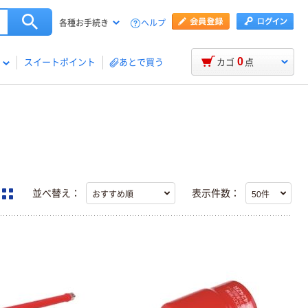
ヘルプ
各種お手続き
0
スイートポイント
あとで買う
カゴ
点
並べ替え：
表示件数：