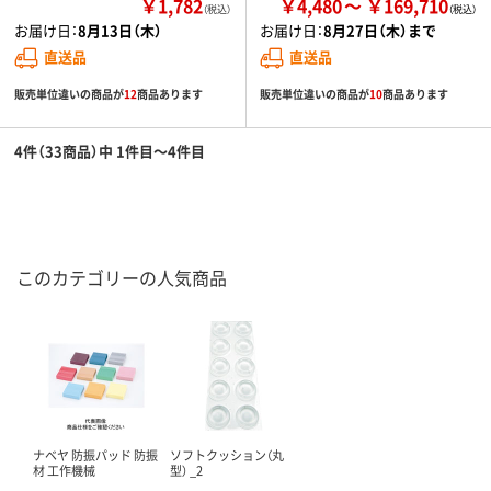
￥1,782
￥4,480
￥169,710
（税込）
お届け日：
8月13日（木）
お届け日：
8月27日（木）まで
直送品
直送品
販売単位違いの商品が
12
商品あります
販売単位違いの商品が
10
商品あります
4件（33商品）中 1件目～4件目
このカテゴリーの人気商品
ナベヤ 防振パッド 防振
ソフトクッション（丸
材 工作機械
型） _2