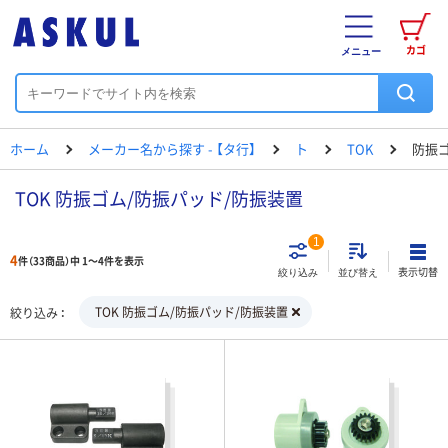
カゴ
メニュー
ホーム
メーカー名から探す - 【タ行】
ト
TOK
防振ゴ
TOK 防振ゴム/防振パッド/防振装置
1
4
件（33商品）中 1～4件を表示
表示切替
絞り込み
並び替え
TOK 防振ゴム/防振パッド/防振装置
絞り込み