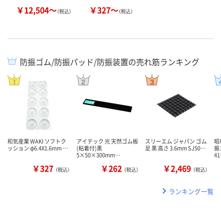
￥12,504～
￥327～
（税込）
（税込）
防振ゴム/防振パッド/防振装置の売れ筋ランキング
和気産業 WAKI ソフトク
アイテック 光 天然ゴム板
スリーエム ジャパン ゴム
昭
ッション φ6.4X1.6mm …
(粘着付)黒
足 黒 高さ 3.6mm SJ50…
振
5×50×300mm…
4
￥327
￥262
￥2,469
（税込）
（税込）
（税込）
ランキング一覧