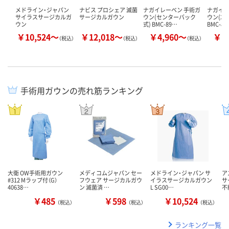
メドライン・ジャパン
ナビス プロシェア 滅菌
ナガイレーベン 手術ガ
ナガイレ
サイラスサージカルガ
サージカルガウン
ウン(センターバック
ウン(左
ウン
式) BMC-89…
BMC-89
￥10,524～
￥12,018～
￥4,960～
￥5
（税込）
（税込）
（税込）
手術用ガウンの売れ筋ランキング
大衛 OW手術用ガウン
メディコムジャパン セー
メドライン・ジャパン サ
ア
#312 Mラップ付（G）
フウェア サージカルガウ
イラスサージカルガウン
サ
40638…
ン 滅菌済 …
L SG00…
不
￥485
￥598
￥10,524
（税込）
（税込）
（税込）
ランキング一覧