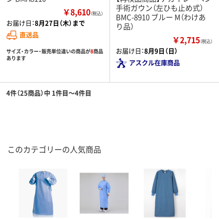
手術ガウン（左ひも止め式）
￥8,610
（税込）
BMC-8910 ブルー M（わけあ
お届け日：
8月27日（木）まで
り品）
直送品
￥2,715
（税込）
お届け日：
8月9日（日）
サイズ・カラー・販売単位違いの商品が
8
商品
あります
アスクル在庫商品
4件（25商品）中 1件目～4件目
このカテゴリーの人気商品