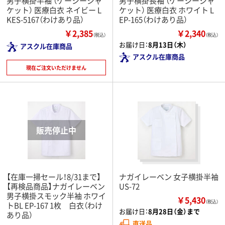
男子横掛半袖 （ケーシージャ
男子横掛長袖 （ケーシージャ
ケット） 医療白衣 ネイビー L
ケット） 医療白衣 ホワイト L
KES-5167（わけあり品）
EP-165（わけあり品）
￥2,385
￥2,340
（税込）
（税込）
お届け日：
8月13日（木）
アスクル在庫商品
アスクル在庫商品
現在ご注文いただけません
【在庫一掃セール！8/31まで】
ナガイレーベン 女子横掛半袖
【再検品商品】ナガイレーベン
US-72
男子横掛スモック半袖 ホワイ
￥5,430
（税込）
トBL EP-167 1枚 白衣（わけ
お届け日：
8月28日（金）まで
あり品）
直送品