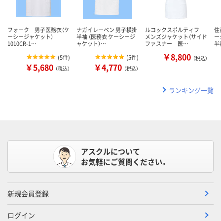
フォーク 男子医務衣（ケ
ナガイレーベン 男子横掛
ルコックスポルティフ
住
ーシージャケット）
半袖 （医務衣 ケーシージ
メンズジャケット（サイド
ー
1010CR-1…
ャケット）…
ファスナー 医…
半
￥8,800
(
5件
)
(
5件
)
（税込）
￥5,680
￥4,770
（税込）
（税込）
ランキング一覧
アスクルについて
お気軽にご質問ください。
新規会員登録
ログイン