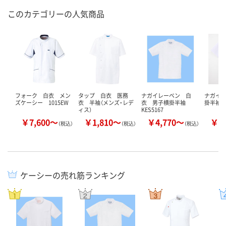
このカテゴリーの人気商品
フォーク 白衣 メン
タップ 白衣 医務
ナガイレーベン 白
ナガイレ
ズケーシー 1015EW
衣 半袖（メンズ・レデ
衣 男子横掛半袖
掛半袖 EP
ィス）
KES5167
￥7,600～
￥1,810～
￥4,770～
￥4
（税込）
（税込）
（税込）
ケーシーの売れ筋ランキング