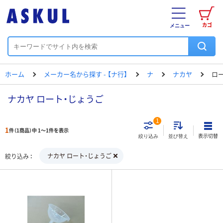
カゴ
メニュー
ホーム
メーカー名から探す - 【ナ行】
ナ
ナカヤ
ロ
ナカヤ ロート・じょうご
1
1
件（1商品）中 1～1件を表示
表示切替
絞り込み
並び替え
ナカヤ ロート・じょうご
絞り込み