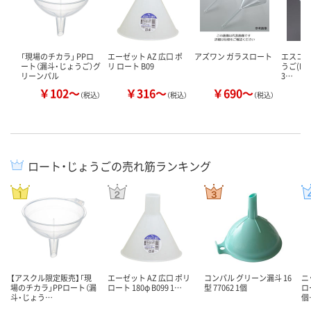
「現場のチカラ」 PPロ
エーゼット AZ 広口 ポ
アズワン ガラスロート
エスコ φ
ート（漏斗・じょうご）グ
リ ロート B09
うご(PP製
リーンパル
3…
￥102～
￥316～
￥690～
（税込）
（税込）
（税込）
ロート・じょうごの売れ筋ランキング
【アスクル限定販売】「現
エーゼット AZ 広口 ポリ
コンパル グリーン漏斗 16
ニ
場のチカラ」PPロート（漏
ロート 180φ B099 1…
型 77062 1個
ロ
斗・じょう…
個