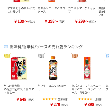
ヤマキ だしの素 いいだ
マキルヘニー タバスコ
カゴメ トマトケチャッ
業務用だ
しいろいろ
ソース
プ
1kg（50
マキ…
￥139～
￥398～
￥299～
￥
（税込）
（税込）
（税込）
調味料/香辛料/ソースの売れ筋ランキング
だしの素大徳
ヤマキ めんつゆ500ｍ
タバスコ マキルヘニー
カ
750g（375g×2P） 1個 ヤマ
ｌ
カンパニー ペッパーソ
プ
キ だし…
ース PPS00…
￥648
(
1540件
)
(
138件
)
（税込）
￥279
￥398
（税込）
（税込）