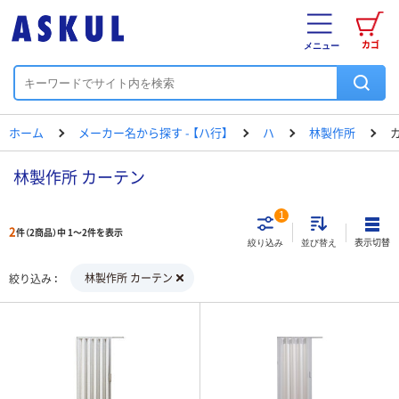
カゴ
メニュー
ホーム
メーカー名から探す - 【ハ行】
ハ
林製作所
林製作所 カーテン
1
2
件（2商品）中 1～2件を表示
表示切替
絞り込み
並び替え
林製作所 カーテン
絞り込み