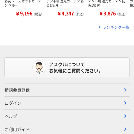
防炎レース セットカーテ
テン市場 遮光カーテン 防
テン市場 遮光カーテン 防
カ
ン ベル…
炎1級 片…
炎1級 片…
幅
￥9,196
￥4,347
￥3,876
（税込）
（税込）
（税込）
ランキング一覧
アスクルについて
お気軽にご質問ください。
新規会員登録
ログイン
ヘルプ
ご利用ガイド