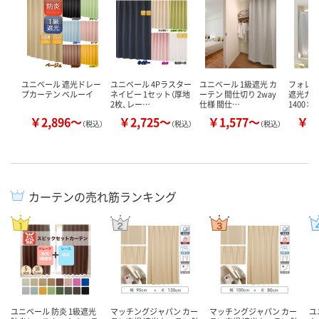
ユニベール 遮光ドレー
ユニベール 4Pラスター
ユニベール 1級遮光 カ
フォレス
プカーテン ベルーイ
ネイビー 1セット（厚地
ーテン 間仕切り 2way
遮光カ
2枚、レー…
仕様 間仕…
1400×
￥2,896～
￥2,725～
￥1,577～
￥3
（税込）
（税込）
（税込）
カーテンの売れ筋ランキング
ユニベール 防炎 1級遮光
マッチングジャパン カー
マッチングジャパン カー
ユ