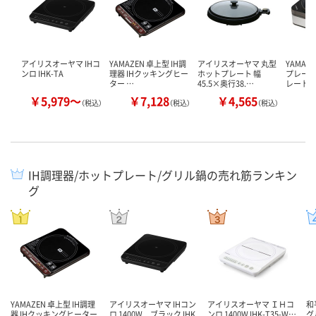
アイリスオーヤマ IHコ
YAMAZEN 卓上型 IH調
アイリスオーヤマ 丸型
YAMAZ
ンロ IHK-TA
理器 IHクッキングヒー
ホットプレート 幅
プレート
ター …
45.5×奥行38.…
レート 
￥5,979～
￥7,128
￥4,565
￥
（税込）
（税込）
（税込）
IH調理器/ホットプレート/グリル鍋の売れ筋ランキン
グ
YAMAZEN 卓上型 IH調理
アイリスオーヤマ IHコン
アイリスオーヤマ ＩＨコ
和
器 IHクッキングヒーター
ロ 1400W ブラック IHK
ンロ 1400W IHK-T35-W…
グ