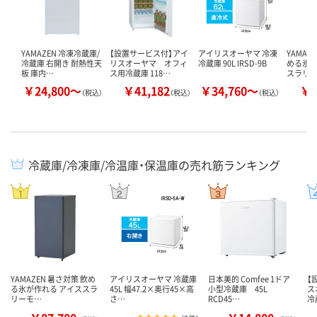
YAMAZEN 冷凍冷蔵庫/
【設置サービス付】アイ
アイリスオーヤマ 冷凍
YAMAZ
冷蔵庫 右開き 耐熱性天
リスオーヤマ オフィ
冷蔵庫 90L IRSD-9B
める氷が
板 庫内…
ス用冷蔵庫 118…
スラリ
￥24,800～
￥41,182
￥34,760～
￥8
（税込）
（税込）
（税込）
冷蔵庫/冷凍庫/冷温庫・保温庫の売れ筋ランキング
YAMAZEN 暑さ対策 飲め
アイリスオーヤマ 冷蔵庫
日本美的 Comfee 1ドア
【
る氷が作れる アイススラ
45L 幅47.2×奥行45×高
小型冷蔵庫 45L
ス
リーモ…
さ…
RCD45…
冷