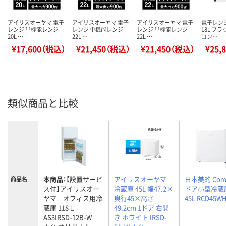
アイリスオーヤマ 電子
アイリスオーヤマ 電子
アイリスオーヤマ 電子
電子レン
レンジ 単機能レンジ
レンジ 単機能レンジ
レンジ 単機能レンジ
18L フ
20L …
22L …
22L …
コン…
¥17,600（税込）
¥21,450（税込）
¥21,450（税込）
¥25,
類似商品と比較
本商品：
【設置サービ
アイリスオーヤマ
日本美的 Comf
商品名
ス付】アイリスオー
冷蔵庫 45L 幅47.2×
ドア小型冷
ヤマ オフィス用冷
奥行45×高さ
45L RCD45WH
蔵庫 118Ｌ
49.2cm 1ドア 右開
AS3IRSD-12B-W
き ホワイト IRSD-