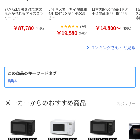
YAMAZEN 暑さ対策 飲め
アイリスオーヤマ 冷蔵庫
日本美的 Comfee 1ドア
【
る氷が作れる アイススラ
45L 幅47.2×奥行45×高
小型冷蔵庫 45L RCD45
ス
リーモ…
さ…
冷
￥87,780
(
2件
)
￥14,800～
（税込）
（税込）
￥19,580
（税込）
ランキングをもっと見る
この商品のキーワードタグ
#楽々
メーカーからのおすすめ商品
スポンサー