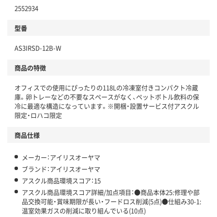
2552934
分別・リサイクルしやすい設計
型番
独自の回収スキームがある
仕組
AS3IRSD-12B-W
アスクルで資源循環している
商品の特徴
温室効果ガスなどの削減
オフィスでの使用にぴったりの118Lの冷凍室付きコンパクト冷蔵
この商品の環境配慮ポイントです。下記商品詳細「
庫。卵トレーなどの不要なスペースがなく、ペットボトル飲料の保
アスクル商品環境スコア詳細／加点項目
」で確認できます。
冷に最適な構造になっています。※開梱・設置サービス付アスクル
限定・ロハコ限定
商品仕様
メーカー：アイリスオーヤマ
ブランド：アイリスオーヤマ
アスクル商品環境スコア：15
アスクル商品環境スコア詳細/加点項目：●商品本体25:修理や部
品交換可能・賞味期限が長い・フードロス削減(5点)●仕組み30-1:
温室効果ガスの削減に取り組んでいる(10点)