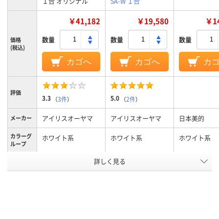
１台 オリジナル
5A-W １台
￥41,182
￥19,580
￥14
数量
数量
数量
価格
(税込)
カゴへ
カゴへ
カ
評価
3.3
5.0
（
3件
）
（
2件
）
アイリスオーヤマ
アイリスオーヤマ
日本美的
メーカー
カラーグ
ホワイト系
ホワイト系
ホワイト系
ループ
詳しく見る
1年
12ヶ月
保証期間
約32kg
約17kg
質量
アスクル
商品環境