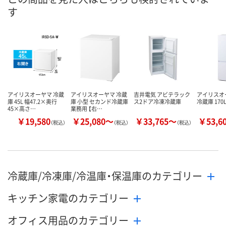
す
アイリスオーヤマ 冷蔵
アイリスオーヤマ 冷蔵
吉井電気 アビテラック
アイリスオ
庫 45L 幅47.2×奥行
庫 小型 セカンド冷蔵庫
ス2ドア冷凍冷蔵庫
冷蔵庫 170L 
45×高さ…
業務用 【右…
￥19,580
￥25,080～
￥33,765～
￥53,6
（税込）
（税込）
（税込）
冷蔵庫/冷凍庫/冷温庫・保温庫のカテゴリー
キッチン家電のカテゴリー
オフィス用品のカテゴリー