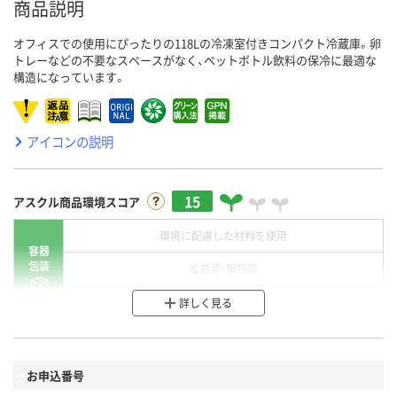
商品説明
オフィスでの使用にぴったりの118Lの冷凍室付きコンパクト冷蔵庫。卵
トレーなどの不要なスペースがなく、ペットボトル飲料の保冷に最適な
構造になっています。
アイコンの説明
15
アスクル商品環境スコア
環境に配慮した材料を使用
容器
包装
省資源・無包装
分別・リサイクルしやすい設計
詳しく見る
環境に配慮した材料を使用
商品
お申込番号
本体
省資源・省エネ・節水