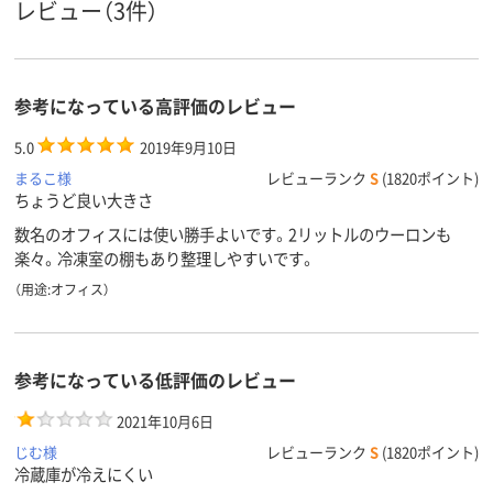
15
レビュー（3件）
スコア
参考になっている高評価のレビュー
5.0
2019年9月10日
まるこ様
レビューランク
S
(1820ポイント)
ちょうど良い大きさ
数名のオフィスには使い勝手よいです。2リットルのウーロンも
楽々。冷凍室の棚もあり整理しやすいです。
（用途:オフィス）
参考になっている低評価のレビュー
2021年10月6日
じむ様
レビューランク
S
(1820ポイント)
冷蔵庫が冷えにくい