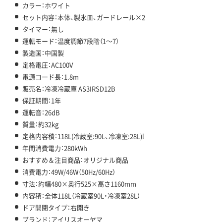
カラー：ホワイト
セット内容：本体、製氷皿、ガードレール×2
タイマー：無し
運転モード：温度調節7段階（1～7）
製造国：中国製
定格電圧：AC100V
電源コード長：1.8m
販売名：冷凍冷蔵庫 AS3IRSD12B
保証期間：1年
運転音：26dB
質量：約32kg
定格内容積：118L(冷蔵室:90L、冷凍室:28L)l
年間消費電力：280kWh
おすすめ＆注目商品：オリジナル商品
消費電力：49W/46W（50Hz/60Hz）
寸法：約幅480×奥行525×高さ1160mm
内容積：全体118L（冷蔵室90L・冷凍室28L）
ドア開閉タイプ：右開き
ブランド：アイリスオーヤマ