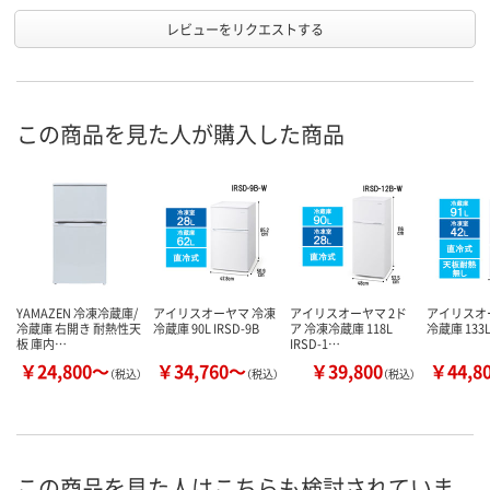
レビューをリクエストする
この商品を見た人が購入した商品
YAMAZEN 冷凍冷蔵庫/
アイリスオーヤマ 冷凍
アイリスオーヤマ 2ド
アイリスオ
冷蔵庫 右開き 耐熱性天
冷蔵庫 90L IRSD-9B
ア 冷凍冷蔵庫 118L
冷蔵庫 133L 
板 庫内…
IRSD-1…
￥24,800～
￥34,760～
￥39,800
￥44,8
（税込）
（税込）
（税込）
この商品を見た人はこちらも検討されていま