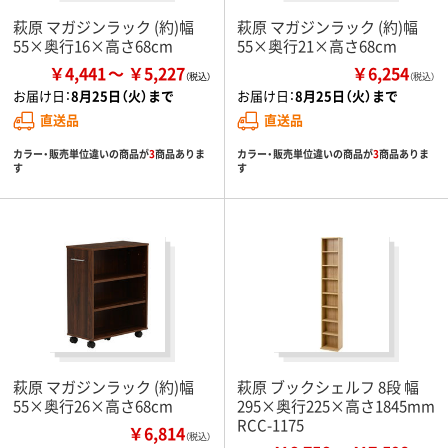
萩原 マガジンラック (約)幅
萩原 マガジンラック (約)幅
55×奥行16×高さ68cm
55×奥行21×高さ68cm
￥4,441
￥5,227
￥6,254
（税込）
お届け日：
8月25日（火）まで
お届け日：
8月25日（火）まで
直送品
直送品
カラー・販売単位違いの商品が
3
商品ありま
カラー・販売単位違いの商品が
3
商品ありま
す
す
萩原 マガジンラック (約)幅
萩原 ブックシェルフ 8段 幅
55×奥行26×高さ68cm
295×奥行225×高さ1845mm
RCC-1175
￥6,814
（税込）