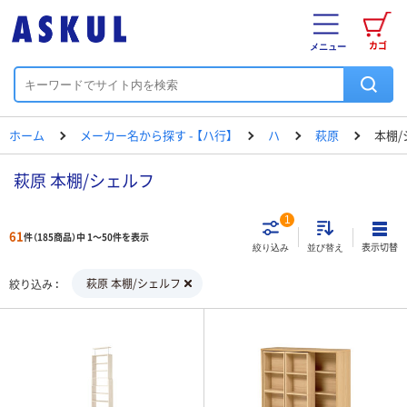
カゴ
メニュー
ホーム
メーカー名から探す - 【ハ行】
ハ
萩原
本棚/
萩原 本棚/シェルフ
1
61
件（185商品）中 1～50件を表示
表示切替
絞り込み
並び替え
萩原 本棚/シェルフ
絞り込み