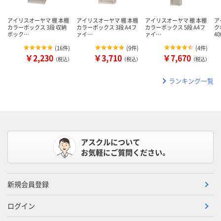
アイリスオーヤマ 棚 本棚
アイリスオーヤマ 棚 本棚
アイリスオーヤマ 棚 本棚
ア
カラーボックス 3段 収納
カラーボックス 3段 A4フ
カラーボックス 5段 A4フ
ク
ボック…
ァイ…
ァイ…
4
(
16件
)
(
9件
)
(
4件
)
￥2,230
￥3,710
￥7,670
（税込）
（税込）
（税込）
ランキング一覧
アスクルについて
お気軽にご質問ください。
新規会員登録
ログイン