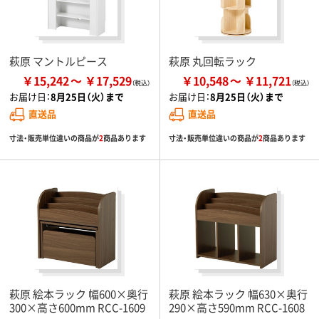
萩原 マントルピース
萩原 丸回転ラック
￥15,242
￥17,529
￥10,548
￥11,721
お届け日：
8月25日（火）まで
お届け日：
8月25日（火）まで
直送品
直送品
寸法・販売単位違いの商品が
2
商品あります
寸法・販売単位違いの商品が
2
商品あります
萩原 絵本ラック 幅600×奥行
萩原 絵本ラック 幅630×奥行
300×高さ600mm RCC-1609
290×高さ590mm RCC-1608