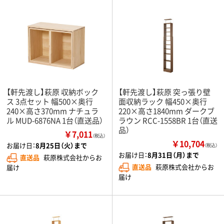
【軒先渡し】萩原 収納ボック
【軒先渡し】萩原 突っ張り壁
ス 3点セット 幅500×奥行
面収納ラック 幅450×奥行
240×高さ370mm ナチュラ
220×高さ1840mm ダークブ
ル MUD-6876NA 1台（直送品）
ラウン RCC-1558BR 1台（直送
品）
￥7,011
（税込）
￥10,704
お届け日：
8月25日（火）まで
（税込）
お届け日：
8月31日（月）まで
直送品
萩原株式会社からお
直送品
萩原株式会社からお
届け
届け