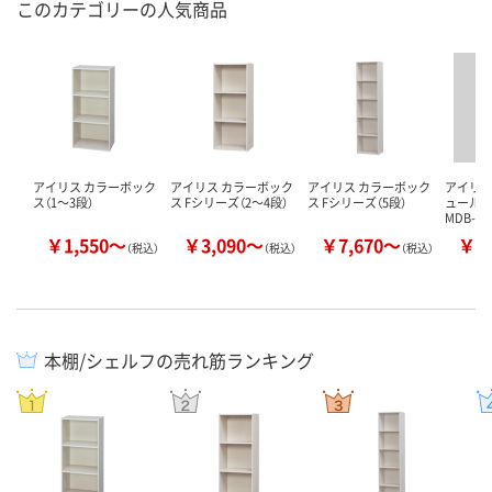
このカテゴリーの人気商品
アイリス カラーボック
アイリス カラーボック
アイリス カラーボック
アイリス
ス（1～3段）
ス Fシリーズ（2～4段）
ス Fシリーズ（5段）
ュール
MDB-6
￥1,550～
￥3,090～
￥7,670～
￥4
（税込）
（税込）
（税込）
本棚/シェルフの売れ筋ランキング