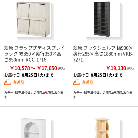
萩原 フラップ式ディスプレイ
萩原 ブックシェルフ 幅900×
ラック 幅850×奥行350×高
奥行285×高さ1880mm VKB-
さ850mm RCC-1716
7271
￥10,578
￥17,650
￥19,130
（税込）
お届け日：
8月25日（火）まで
お届け日：
8月25日（火）まで
直送品
直送品
カラー・販売単位違いの商品が
6
商品ありま
カラー・販売単位違いの商品が
5
商品ありま
す
す