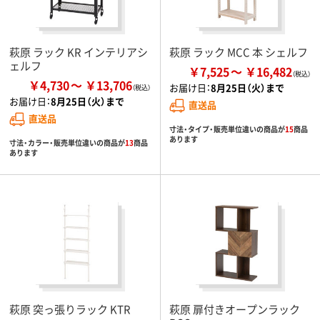
萩原 ラック KR インテリアシ
萩原 ラック MCC 本 シェルフ
ェルフ
￥7,525
￥16,482
￥4,730
￥13,706
お届け日：
8月25日（火）まで
お届け日：
8月25日（火）まで
直送品
直送品
寸法・タイプ・販売単位違いの商品が
15
商品
あります
寸法・カラー・販売単位違いの商品が
13
商品
あります
萩原 突っ張りラック KTR
萩原 扉付きオープンラック