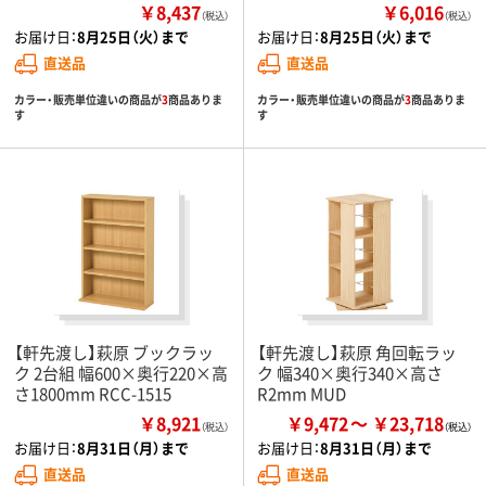
￥8,437
￥6,016
（税込）
（税込）
お届け日：
8月25日（火）まで
お届け日：
8月25日（火）まで
直送品
直送品
カラー・販売単位違いの商品が
3
商品ありま
カラー・販売単位違いの商品が
3
商品ありま
す
す
【軒先渡し】萩原 ブックラッ
【軒先渡し】萩原 角回転ラッ
ク 2台組 幅600×奥行220×高
ク 幅340×奥行340×高さ
さ1800mm RCC-1515
R2mm MUD
￥8,921
￥9,472
￥23,718
（税込）
お届け日：
8月31日（月）まで
お届け日：
8月31日（月）まで
直送品
直送品