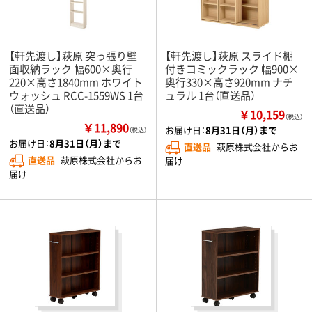
【軒先渡し】萩原 突っ張り壁
【軒先渡し】萩原 スライド棚
面収納ラック 幅600×奥行
付きコミックラック 幅900×
220×高さ1840mm ホワイト
奥行330×高さ920mm ナチ
ウォッシュ RCC-1559WS 1台
ュラル 1台（直送品）
（直送品）
￥10,159
（税込）
￥11,890
お届け日：
8月31日（月）まで
（税込）
お届け日：
8月31日（月）まで
直送品
萩原株式会社からお
直送品
萩原株式会社からお
届け
届け