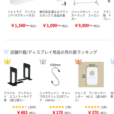
リヒトラブ ブックエ
無印良品 重なるアクリ
ジャックポット ハン
アスク
ンド（マグネット付き）
ルボックス 良品計画
ガーラック ストロン
製 キ
ガー
プレイ
￥1,348～
￥1,090～
￥9,900～
￥
（税込）
（税込）
（税込）
店舗什器/ディスプレイ用品の売れ筋ランキング
アスクル ブックエン
ニッサチェイン キャッ
クルーズ ワンタッチハ
台
ド エコノミータイプ
プ付ステンレスS字フッ
ンガー HG-6 1袋（48片
黒 
黒 1組（2個入）…
ク 100mm …
入）
(
35件
)
(
7件
)
(
2件
)
￥483
￥170
￥370
（税込）
（税込）
（税込）