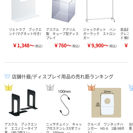
リヒトラブ ブックエ
アスクル アクリル
ジャックポット ハン
良品計画
ンド（マグネット付き）
製 キューブ型ディス
ガーラック ストロン
クレス・
プレイ
ガー
ド 無印
￥1,348～
￥760～
￥9,900～
￥2
（税込）
（税込）
（税込）
店舗什器/ディスプレイ用品の売れ筋ランキング
アスクル ブックエン
ニッサチェイン キャッ
クルーズ ワンタッチハ
台
ド エコノミータイプ
プ付ステンレスS字フッ
ンガー HG-6 1袋（48片
黒 
黒 1組（2個入）…
ク 100mm …
入）