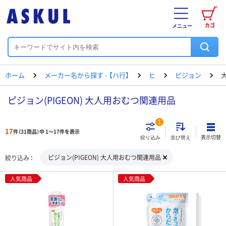
カゴ
メニュー
ホーム
メーカー名から探す - 【ハ行】
ヒ
ピジョン
ピジョン(PIGEON) 大人用おむつ関連用品
1
17
件（31商品）中 1～17件を表示
表示切替
絞り込み
並び替え
ピジョン(PIGEON) 大人用おむつ関連用品
絞り込み
人気商品
人気商品