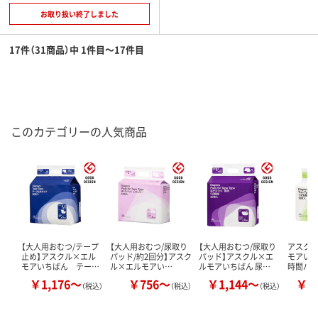
お取り扱い終了しました
17件（31商品）中 1件目～17件目
このカテゴリーの人気商品
【大人用おむつ/テープ
【大人用おむつ/尿取り
【大人用おむつ/尿取り
アスクル
止め】アスクル×エル
パッド/約2回分】アスク
パッド】アスクル×エ
モアい
モアいちばん テー…
ル×エルモアい…
ルモアいちばん 尿…
時間パ
￥1,176～
￥756～
￥1,144～
￥1
（税込）
（税込）
（税込）