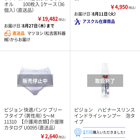
オル 100枚入 1ケース（36
￥4,950
（税込）
個入）（直送品）
お届け日：
8月11日（火）
￥19,482
（税込）
アスクル在庫商品
お届け日：
8月27日（木）まで
直送品
マツヨシ（松吉医科器
械）からお届け
ピジョン 快適パンツ ブリー
ピジョン ハビナースリンス
フタイプ （男性用） S～M
インドライシャンプー 泡タ
11310 【介護用衣類】介援隊
イプ
カタログ U0095（直送品）
1
万回
購入いただきました！
￥2,640
（税込）