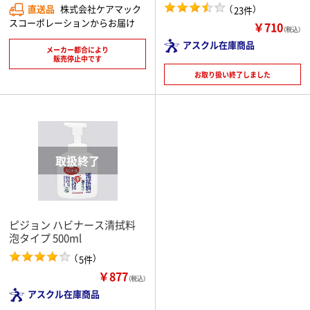
直送品
株式会社ケアマック
（
）
23件
スコーポレーションからお届け
￥710
（税込）
アスクル在庫商品
メーカー都合により
販売停止中です
お取り扱い終了しました
ピジョン ハビナース清拭料
泡タイプ 500ml
（
）
5件
￥877
（税込）
アスクル在庫商品