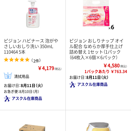
ピジョン ハビナース 泡がや
ピジョン おしりナップ オイ
さしいおしり洗い 350mL
ル配合 なめらか厚手仕上げ
110464 5本
詰め替え 1セット（1パック
（64枚入×6個×6パック）
（
）
2件
￥4,580
￥4,179
（税込）
（税込）
1パックあたり ￥763.34
清拭用品
お届け日：
8月11日（火）
アスクル在庫商品
お届け日：
8月11日（火）
お急ぎ便：
8月10日（月）
アスクル在庫商品