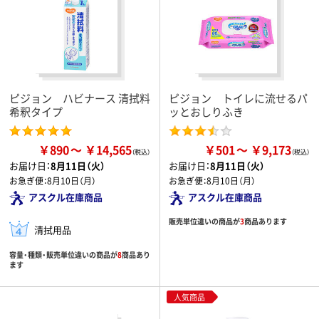
ピジョン ハビナース 清拭料
ピジョン トイレに流せるパ
希釈タイプ
ッとおしりふき
￥890
￥14,565
￥501
￥9,173
お届け日：
8月11日（火）
お届け日：
8月11日（火）
お急ぎ便：
8月10日（月）
お急ぎ便：
8月10日（月）
アスクル在庫商品
アスクル在庫商品
販売単位違いの商品が
3
商品あります
清拭用品
容量・種類・販売単位違いの商品が
8
商品あり
ます
人気商品