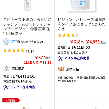
ハビナース お湯のいらない泡
ピジョン ハビナース 清拭料
シャンプー200ml ドライシャ
泡タイプ 泡でさっぱりからだ
ンプー ピジョン 介護 医療 在
ふき
宅介護 防災
￥618
￥4,953
1
万回
購入いただきました！
お届け日：
8月11日（火）
（
）
6件
お急ぎ便：
8月10日（月）
￥877
アスクル在庫商品
（税込）
1回あたり ￥13.29
清拭用品
清拭用品
お届け日：
8月11日（火）
本体/詰め替え・内容量・販売単位違いの商品
お急ぎ便：
8月10日（月）
が
3
商品あります
アスクル在庫商品
人気商品