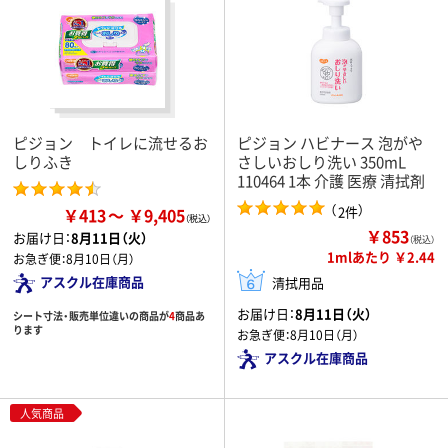
ピジョン トイレに流せるお
ピジョン ハビナース 泡がや
しりふき
さしいおしり洗い 350mL
110464 1本 介護 医療 清拭剤
（
）
2件
￥413
￥9,405
￥853
お届け日：
8月11日（火）
（税込）
1mlあたり ￥2.44
お急ぎ便：
8月10日（月）
アスクル在庫商品
清拭用品
お届け日：
8月11日（火）
シート寸法・販売単位違いの商品が
4
商品あ
ります
お急ぎ便：
8月10日（月）
アスクル在庫商品
人気商品