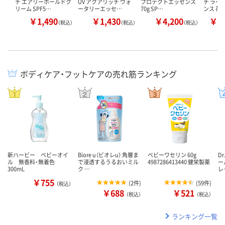
チ エアリーホールドク
UV アクアリッチ ウォ
プロテクトエッセンス
チ ライ
リーム SPF5…
ータリーエッセ…
70g SP…
ンス 花
￥1,490
￥1,430
￥4,200
￥1
（税込）
（税込）
（税込）
ボディケア・フットケアの売れ筋ランキング
新ハービー ベビーオイ
Biore u（ビオレu） 角層ま
ベビーワセリン 60g
D
ル 無香料・無着色
で浸透するうるおいミル
4987286413440 健栄製薬
ー
300mL
ク …
レ
￥755
(
2件
)
(
59件
)
（税込）
￥688
￥521
（税込）
（税込）
ランキング一覧