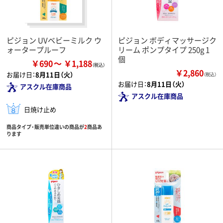
ピジョン UVベビーミルク ウ
ピジョン ボディマッサージク
ォータープルーフ
リーム ポンプタイプ 250g 1
個
￥690
￥1,188
￥2,860
お届け日：
8月11日（火）
（税込）
お届け日：
8月11日（火）
アスクル在庫商品
アスクル在庫商品
日焼け止め
商品タイプ・販売単位違いの商品が
2
商品あ
ります