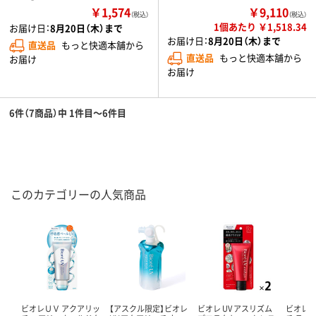
￥1,574
￥9,110
（税込）
（税込）
1個あたり ￥1,518.34
お届け日：
8月20日（木）まで
お届け日：
8月20日（木）まで
直送品
もっと快適本舗から
直送品
もっと快適本舗から
お届け
お届け
6件（7商品）中 1件目～6件目
このカテゴリーの人気商品
ビオレＵＶ アクアリッ
【アスクル限定】ビオレ
ビオレ UV アスリズム
ビオレ 