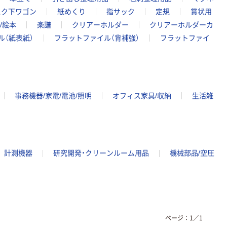
スク下ワゴン
紙めくり
指サック
定規
賞状用
/絵本
楽譜
クリアーホルダー
クリアーホルダーカ
ル（紙表紙）
フラットファイル（背補強）
フラットファイ
事務機器/家電/電池/照明
オフィス家具/収納
生活雑
計測機器
研究開発・クリーンルーム用品
機械部品/空圧
ページ：
1
／
1