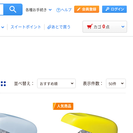
ヘルプ
各種お手続き
0
スイートポイント
あとで買う
カゴ
点
並べ替え：
表示件数：
人気商品