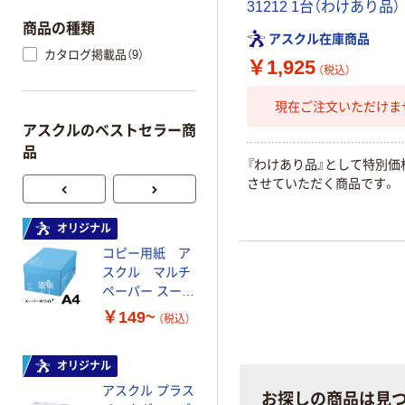
31212 1台（わけあり品）
商品の種類
アスクル在庫商品
カタログ掲載品（9）
￥1,925
（税込）
現在ご注文いただけま
アスクルのベストセラー商
品
『わけあり品』として特別価
させていただく商品です。
オリジナル
本気プライス
コピー用紙 ア
ペーパータオル
スクル マルチ
中判 再生紙
ペーパー スーパ
100％ 200枚
ーホワイト+
FSC認証 シング
￥149~
￥149~
（税込）
（税込）
ル 大王製紙共同
企画 オリジナル
オリジナル
オリジナル
アスクル プラス
コピー用紙 マ
お探しの商品は見