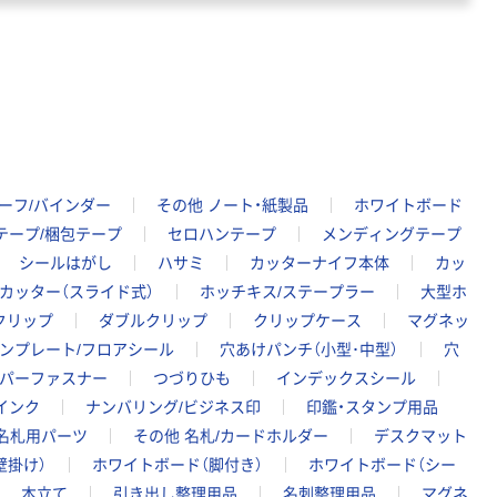
ーフ/バインダー
その他 ノート・紙製品
ホワイトボード
テープ/梱包テープ
セロハンテープ
メンディングテープ
シールはがし
ハサミ
カッターナイフ本体
カッ
カッター（スライド式）
ホッチキス/ステープラー
大型ホ
クリップ
ダブルクリップ
クリップケース
マグネッ
インプレート/フロアシール
穴あけパンチ（小型･中型）
穴
パーファスナー
つづりひも
インデックスシール
インク
ナンバリング/ビジネス印
印鑑・スタンプ用品
名札用パーツ
その他 名札/カードホルダー
デスクマット
壁掛け）
ホワイトボード（脚付き）
ホワイトボード（シー
本立て
引き出し整理用品
名刺整理用品
マグネ