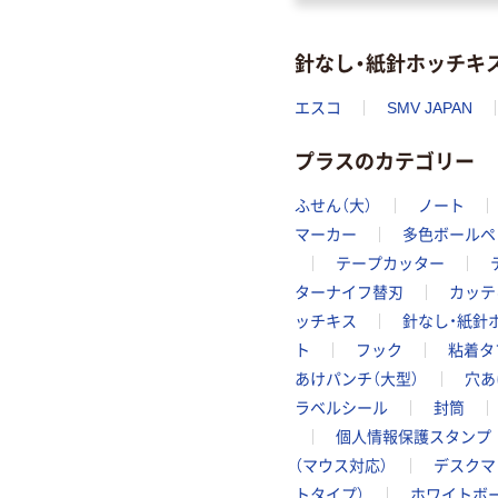
針なし・紙針ホッチキ
エスコ
SMV JAPAN
プラスのカテゴリー
ふせん（大）
ノート
マーカー
多色ボールペ
テープカッター
ターナイフ替刃
カッテ
ッチキス
針なし・紙針
ト
フック
粘着タ
あけパンチ（大型）
穴あ
ラベルシール
封筒
個人情報保護スタンプ
（マウス対応）
デスクマ
トタイプ）
ホワイトボ