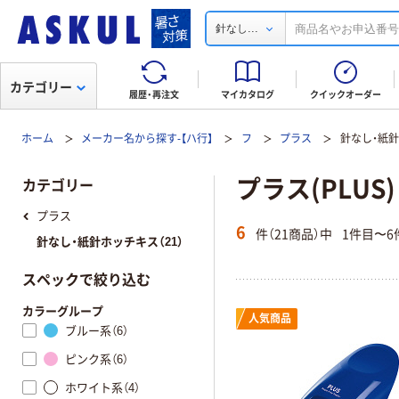
...
針なし
カテゴリー
履歴・再注文
マイカタログ
クイックオーダー
ホーム
メーカー名から探す-【ハ行】
フ
プラス
針なし・紙
プラス(PLU
カテゴリー
プラス
6
件（21商品）中
1件目〜6
針なし・紙針ホッチキス（21）
スペックで絞り込む
カラーグループ
人気商品
ブルー系（6）
ピンク系（6）
ホワイト系（4）