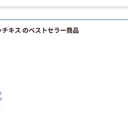
G バルクタイプ
レのおそうじシ
指定医薬部外品
ート 大王製紙
共同企画 トイ
￥140~
￥330~
（税込）
（税込）
レクリーナー
ッチキス のベストセラー商品
トイレシート
オリジナル
ラ
デ
わ