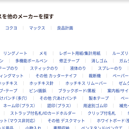
スを他のメーカーを探す
コクヨ
マックス
良品計画
リングノート
メモ
レポート用紙/集計用紙
ルーズリ
ン
多機能ボールペン
修正テープ
消しゴム
ガム
テープのり
スティックのり
液体のり
スプレーのり
ィングマット
その他 カッターナイフ
裁断機
ペーパー
ホッチキス
ホッチキス針
ホッチキス リムーバー
ゼム
ブ・テープ
ピン/画鋲
ブラックボード/黒板
案内板/サ
けパンチ（多穴）
その他 穴あけパンチ
製本テープ
ペー
ネーム印（プラス）
認印（プラス）
用途別ゴム印
補充
ストラップ付名札/IDカードホルダー
クリップ付名札
ット（マウス非対応）
その他 デスクマット
ホワイトボード（
ード用品
小物入れ
書類収納
ペンスタンド/ペン立て