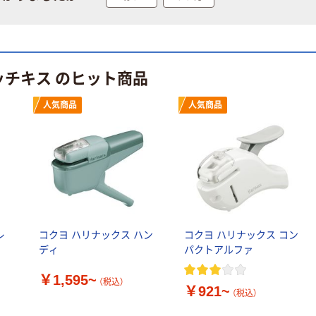
水 ミネラルウォ
ファーストレイ
ーター ペットボ
ト ニトリルグ
トル
ローブ ブル
￥686~
￥698~
（税込）
（税込）
ー 粉なし（パ
ウダーフリー）
ッチキス のヒット商品
本気プライス
本気プライス
ファーストレイ
ペーパータオル
人気商品
人気商品
ト ホワイト紙コ
小判・シングル
ップ
再生紙 200枚
FSC認証紙 アス
￥374~
￥143~
（税込）
（税込）
クルオリジナル
本気プライス
本気プライス
蛍光オプテック
ティッシュペー
ス1(アスクル限
パー ボックス
定モデル) 蛍光
モカ 200組 5個
レ
コクヨ ハリナックス ハン
コクヨ ハリナックス コン
ペン ゼブラ
アスクル オリジ
ディ
パクトアルファ
￥52~
￥428~
（税込）
（税込）
ナルティッシュ
PEFC認証
￥1,595~
（税込）
￥921~
オリジナル
本気プライス
（税込）
スズラン 酒精綿
アスクル トイ