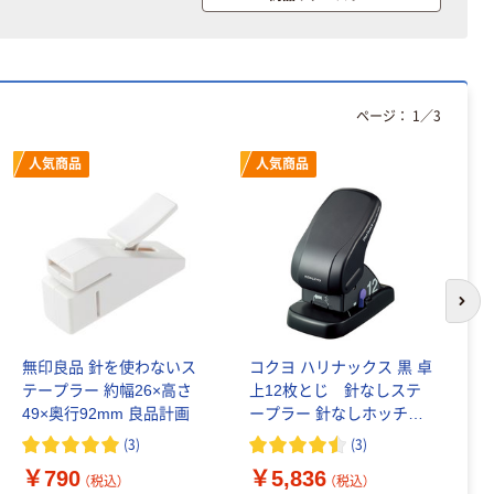
チックグローブ
粉なし（パウダ
ーフリー）
￥398~
（税込）
ページ：
1
／
3
本気プライス
アスクル クリア
人気商品
人気商品
ーホルダー A4
スタンダード
￥126~
（税込）
本気プライス
次の
ティッシュペー
パー ボックス
150組 5箱入 ア
無印良品 針を使わないス
コクヨ ハリナックス 黒 卓
プ
スクル スマート
テープラー 約幅26×高さ
上12枚とじ 針なしステ
ス
￥328~
（税込）
コンパクト ビ
49×奥行92mm 良品計画
ープラー 針なしホッチキ
ビッド PEFC認
ス SLN-MS112D 1台
(
3
)
(
3
)
￥
証
本気プライス
￥790
￥5,836
（税込）
（税込）
トイレットペー