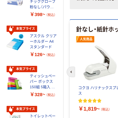
チックグローブ
ルチペーパー
粉なし（パウダ
スーパーエコノ
ーフリー）
ミー+
￥398~
￥149~
（税込）
（税込）
針なし・紙針ホ
本気プライス
本気プライス
アスクル クリア
アスクル 耳にや
人気商品
ーホルダー A4
さしい やわらか
スタンダード
いマスク
￥126~
￥458~
（税込）
（税込）
本気プライス
期間限定価格
前のスライドへ
ティッシュペー
アスクル プラ
パー ボックス
スチックグロー
150組 5箱入 ア
ブ 薄手 粉な
コクヨ ハリナックスプ
スクル スマート
し（パウダーフ
ス
￥328~
￥298~
（税込）
（税込）
コンパクト ビ
リー）
ビッド PEFC認
￥1,819~
証
本気プライス
本気プライス
（税込）
トイレットペー
嬬恋銘水 ナチュ