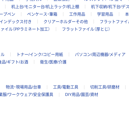
机上台/モニター台/机上ラック/机上棚
机下収納/机下台/デ
ープペン
ペンケース・筆箱
工作用品
学習用品
本
インデックス付き
クリアーホルダーその他
フラットファイ
ァイル（PPラミネート加工）
フラットファイル（厚とじ）
イル
トナー/インク/コピー用紙
パソコン/周辺機器/メディア
食品/ギフト/お酒
衛生/医療/介護
物流・現場用品/台車
工具/電動工具
切削工具/研磨材
業服/ワークウェア/安全保護具
DIY用品/園芸/資材