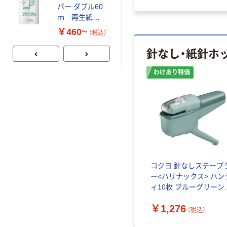
パー ダブル60
ラルミネラルウ
ｍ 再生紙
ォーター 500ml
100% 6ロール
キャップシール
￥460~
￥1,037~
（税込）
リサイクル100
付き／2Lラベル
（税込）
針なし・紙針ホ
芯あり FSC認
レス 10本
証
わけあり特価
コクヨ 針なしステープ
ー<ハリナックス> ハン
ィ10枚 ブルーグリーン
SLN-MSH110GB 1個（
￥1,276
けあり品）
（税込）