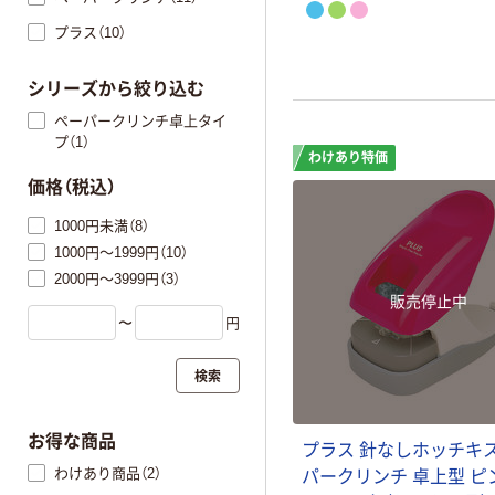
プラス（10）
シリーズから絞り込む
ペーパークリンチ卓上タイ
プ（1）
わけあり特価
価格（税込）
1000円未満（8）
1000円～1999円（10）
2000円～3999円（3）
販売停止中
〜
円
検索
お得な商品
プラス 針なしホッチキス
わけあり商品（2）
パークリンチ 卓上型 ピ