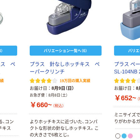
）
バリエーション一覧へ（6）
バリエ
キス ペ
プラス 針なしホッチキス ペ
プラス ペ
型
ーパークリンチ
SL-104NB
実績
19万回の購入実績
お届け日
8月9日（日）
お届け日
8
お急ぎ便
8月8日（土）
￥652~
（
￥660~
（税込）
ミニサイズで
りがわかるガ
る、コン
よりホッチキスに近づいた、コンパ
チキス
クトな形状の針なしホッチキス。こ
の大きさで6枚とじ。