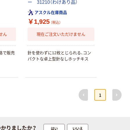
ー 31210（わけあり品）
アスクル在庫商品
￥1,925
（税込）
せん
現在ご注文いただけません
格で販売
針を使わずに12枚とじられる、コン
パクトな卓上型針なしホッチキス
本気プライス
オリジナル
トイレットペー
【アスクル限定】
パー シングル
ファーストレイ
前へ
次へ
120ｍ 再生紙
ト ニトリルグ
1
100% 6ロール
ローブ ホワイ
￥470~
￥698~
（税込）
（税込）
リサイクル100
ト 粉なし（パ
芯あり FSC認
ウダーフリー）
証
人気商品
オリジナル
サントリー 天然
【アスクル限定】
つかりましたか？
はい
いいえ