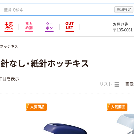
詳細設定
お届け先
〒135-0061
針ホッチキス
S) 針なし・紙針ホッチキス
件目を表示
リスト
画像
人気商品
人気商品