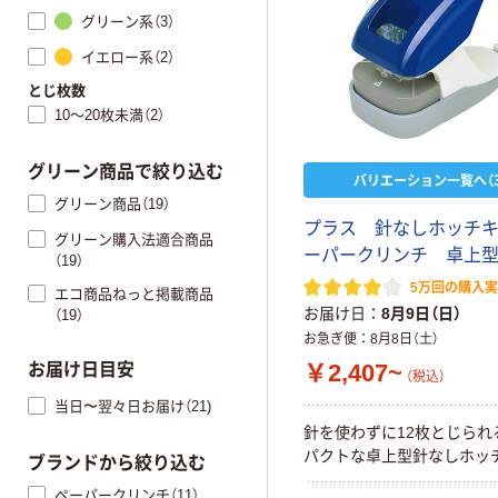
グリーン系（3）
イエロー系（2）
とじ枚数
10～20枚未満（2）
グリーン商品で絞り込む
バリエーション一覧へ（3
グリーン商品（19）
プラス 針なしホッチ
グリーン購入法適合商品
ーパークリンチ 卓上
（19）
5万回の購入
エコ商品ねっと掲載商品
お届け日
8月9日（日）
（19）
お急ぎ便
8月8日（土）
￥2,407~
お届け日目安
（税込）
当日〜翌々日お届け（21)
針を使わずに12枚とじられ
パクトな卓上型針なしホッ
ブランドから絞り込む
ペーパークリンチ（11）