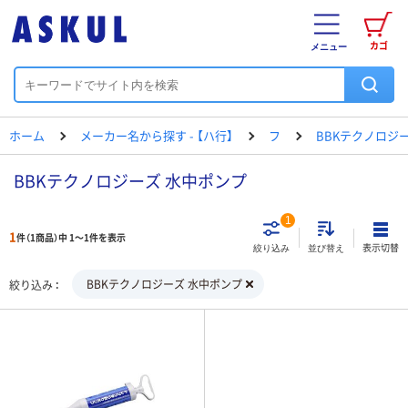
カゴ
メニュー
ホーム
メーカー名から探す - 【ハ行】
フ
BBKテクノロジ
BBKテクノロジーズ 水中ポンプ
1
1
件（1商品）中 1～1件を表示
表示切替
絞り込み
並び替え
BBKテクノロジーズ 水中ポンプ
絞り込み