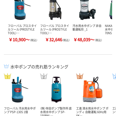
フローバル プロスタイ
フローバル プロスタイ
汚水用水中ポンプ 非自
NAKAT
ルツール（PROSTYLE
ルツール（PROSTYLE
動運転形 _1
水中ポンプ
TOOL）…
TOOL）…
70NS（…
￥10,900～
￥32,646
￥48,039～
￥
（税込）
（税込）
（税込）
水中ポンプの売れ筋ランキング
フローバル 汚水用水中ポ
（株）寺田ポンプ製作所 底
工進 清水用水中ポンプ ポ
工
ンプ PSP-130S 1個
水用水中ポンプ SP-
ンディ 自動運転 60Hz用
ンデ
150BNL…
YK…