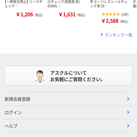
【一時受注停止】 リークチ
ロチェック浸透液(赤)
学 エージレスシールチェ
ギ
ェック…
420ML …
ック液 SE…
漏
￥1,206
￥1,631
(
1件
)
（税込）
（税込）
￥2,588
（税込）
ランキング一覧
アスクルについて
お気軽にご質問ください。
新規会員登録
ログイン
ヘルプ