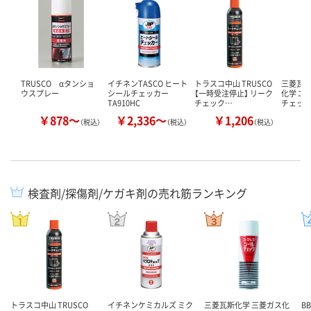
TRUSCO αタンショ
イチネンTASCO ヒート
トラスコ中山 TRUSCO
三菱瓦斯
ウスプレー
シールチェッカー
【一時受注停止】 リーク
化学 エ
TA910HC
チェック…
チェック
￥878～
￥2,336～
￥1,206
￥
（税込）
（税込）
（税込）
検査剤/探傷剤/ケガキ剤の売れ筋ランキング
トラスコ中山 TRUSCO
イチネンケミカルズ ミク
三菱瓦斯化学 三菱ガス化
B