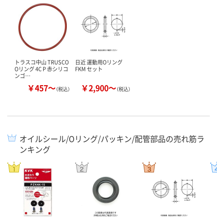
トラスコ中山 TRUSCO
日近 運動用Oリング
Oリング 4C P 赤シリコ
FKM セット
ンゴ…
￥457～
￥2,900～
（税込）
（税込）
オイルシール/Oリング/パッキン/配管部品の売れ筋ラ
ンキング