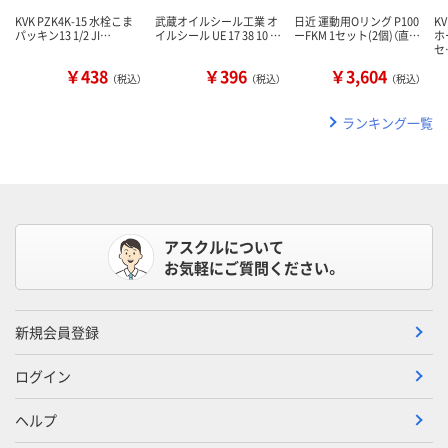
KVK PZK4K-15 水栓こま
武蔵オイルシール工業 オ
日近 運動用Oリング P100
KV
パッキン13 1/2 JI…
イルシール UE 17 38 10 …
ーFKM 1セット(2個)（直…
ホ
セ
￥438
￥396
￥3,604
（税込）
（税込）
（税込）
ランキング一覧
アスクルについて
お気軽にご質問ください。
新規会員登録
ログイン
ヘルプ