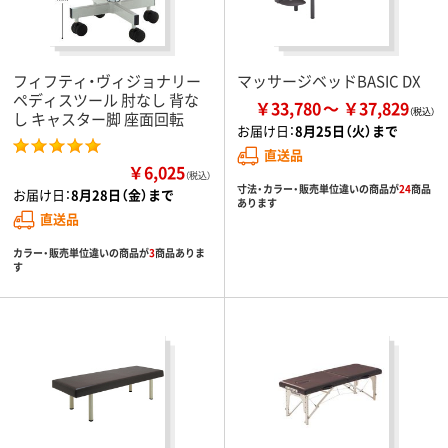
フィフティ・ヴィジョナリー
マッサージベッドBASIC DX
ペディスツール 肘なし 背な
￥33,780
￥37,829
し キャスター脚 座面回転
お届け日：
8月25日（火）まで
直送品
￥6,025
（税込）
寸法・カラー・販売単位違いの商品が
24
商品
お届け日：
8月28日（金）まで
あります
直送品
カラー・販売単位違いの商品が
3
商品ありま
す