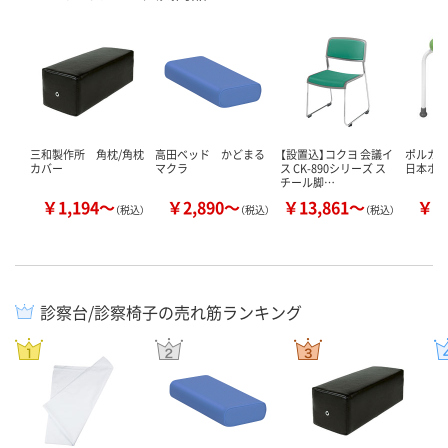
三和製作所 角枕/角枕
高田ベッド かどまる
【設置込】コクヨ 会議イ
ポルカ2
カバー
マクラ
ス CK-890シリーズ ス
日本ホ
チール脚…
￥1,194～
￥2,890～
￥13,861～
￥8
（税込）
（税込）
（税込）
診察台/診察椅子の売れ筋ランキング