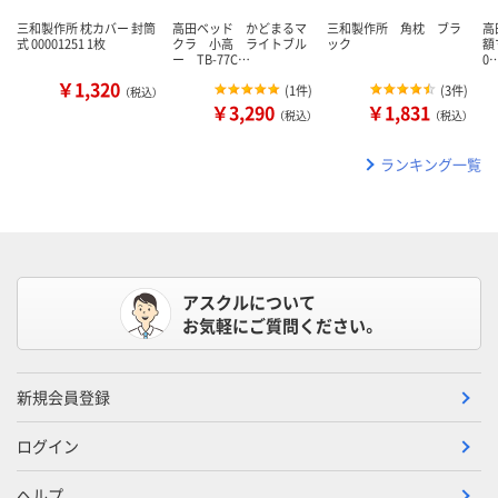
三和製作所 枕カバー 封筒
高田ベッド かどまるマ
三和製作所 角枕 ブラ
高
式 00001251 1枚
クラ 小高 ライトブル
ック
額
ー TB-77C…
0
￥1,320
(
1件
)
(
3件
)
（税込）
￥3,290
￥1,831
（税込）
（税込）
ランキング一覧
アスクルについて
お気軽にご質問ください。
新規会員登録
ログイン
ヘルプ