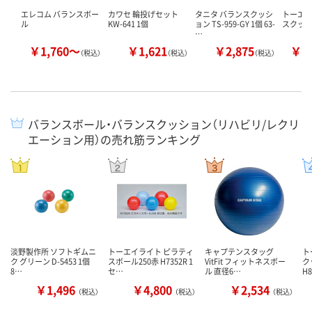
エレコム バランスボー
カワセ 輪投げセット
タニタ バランスクッシ
トーエイ
ル
KW-641 1個
ョン TS-959-GY 1個 63-
スクッシ
…
￥1,760～
￥1,621
￥2,875
￥3
（税込）
（税込）
（税込）
バランスボール・バランスクッション（リハビリ/レクリ
エーション用）の売れ筋ランキング
淡野製作所 ソフトギムニ
トーエイライト ピラティ
キャプテンスタッグ
ト
ク グリーン D-5453 1個
スボール250赤 H7352R 1
VitFit フィットネスボー
ク
8…
セ…
ル 直径6…
H
￥1,496
￥4,800
￥2,534
（税込）
（税込）
（税込）