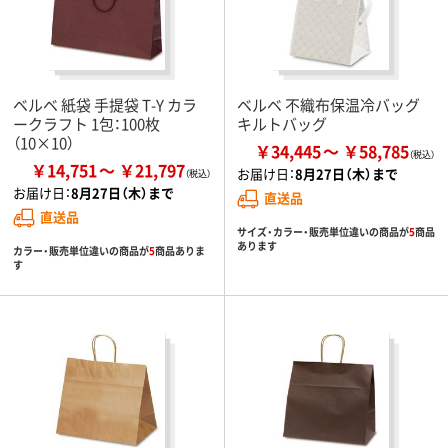
ベルベ 紙袋 手提袋 T-Y カラ
ベルベ 不織布保温冷バッグ
ークラフト 1包：100枚
キルトバッグ
（10×10）
￥34,445
￥58,785
￥14,751
￥21,797
お届け日：
8月27日（木）まで
お届け日：
8月27日（木）まで
直送品
直送品
サイズ・カラー・販売単位違いの商品が
5
商品
あります
カラー・販売単位違いの商品が
5
商品ありま
す