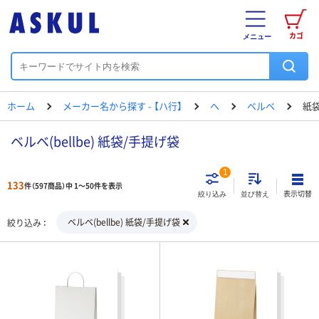
カゴ
メニュー
ホーム
メーカー名から探す - 【ハ行】
ヘ
ベルベ
紙
ベルベ(bellbe) 紙袋/手提げ袋
1
133
件（597商品）中 1～50件を表示
表示切替
絞り込み
並び替え
ベルベ(bellbe) 紙袋/手提げ袋
絞り込み