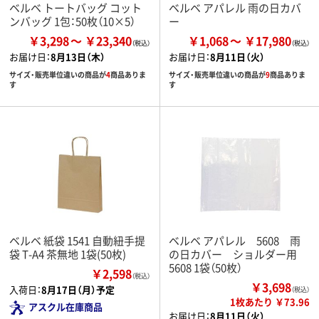
ベルベ トートバッグ コット
ベルベ アパレル 雨の日カバ
ンバッグ 1包：50枚（10×5）
ー
￥3,298
￥23,340
￥1,068
￥17,980
お届け日：
8月13日（木）
お届け日：
8月11日（火）
サイズ・販売単位違いの商品が
4
商品ありま
サイズ・販売単位違いの商品が
9
商品ありま
す
す
ベルベ 紙袋 1541 自動紐手提
ベルベ アパレル 5608 雨
袋 T-A4 茶無地 1袋(50枚)
の日カバー ショルダー用
5608 1袋（50枚）
￥2,598
（税込）
￥3,698
入荷日：
8月17日（月）予定
（税込）
1枚あたり ￥73.96
アスクル在庫商品
お届け日：
8月11日（火）