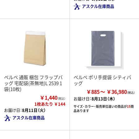
アスクル在庫商品
ベルベ 通販 梱包 フラップバ
ベルベ ポリ手提袋 シティバ
ッグ 宅配袋(茶無地)L 2539 1
ッグ
袋(10枚)
￥885
￥36,980
￥1,440
お届け日：
8月13日（木）
（税込）
1枚あたり ￥144
サイズ・カラー・販売単位違いの商品が
15
商
お届け日：
8月11日（火）
品あります
アスクル在庫商品