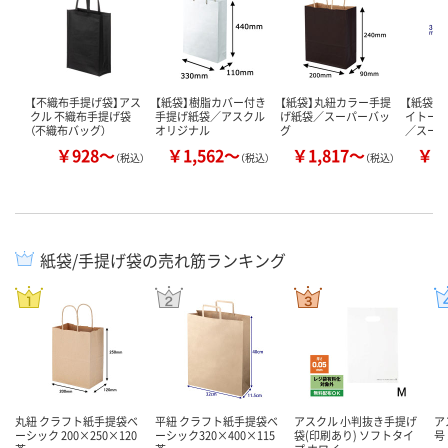
【不織布手提げ袋】アス
【紙袋】樹脂カバー付き
【紙袋】丸紐カラー手提
【紙袋】
クル 不織布手提げ袋
手提げ紙袋／アスクル
げ紙袋／スーパーバッ
イトー
（不織布バッグ）
オリジナル
グ
／スー
￥928～
￥1,562～
￥1,817～
￥1
（税込）
（税込）
（税込）
紙袋/手提げ袋の売れ筋ランキング
丸紐 クラフト紙手提袋ベ
平紐 クラフト紙手提袋ベ
アスクル 小判抜き手提げ
ア
ーシック 200×250×120
ーシック320×400×115
袋(印刷あり) ソフトタイ
号