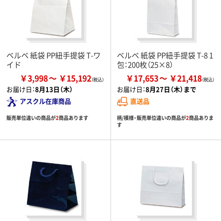
ベルベ 紙袋 PP紐手提袋 T-ワ
ベルベ 紙袋 PP紐手提袋 T-8 1
イド
包：200枚（25×8）
￥3,998
￥15,192
￥17,653
￥21,418
お届け日：
8月13日（木）
お届け日：
8月27日（木）まで
アスクル在庫商品
直送品
販売単位違いの商品が
2
商品あります
柄/模様・販売単位違いの商品が
2
商品ありま
す