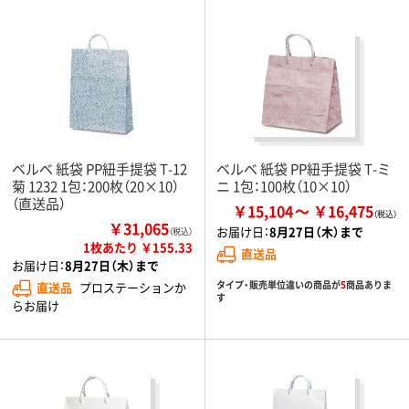
ベルベ 紙袋 PP紐手提袋 T-12
ベルベ 紙袋 PP紐手提袋 T-ミ
菊 1232 1包：200枚（20×10）
ニ 1包：100枚（10×10）
（直送品）
￥15,104
￥16,475
￥31,065
お届け日：
8月27日（木）まで
（税込）
1枚あたり ￥155.33
直送品
お届け日：
8月27日（木）まで
タイプ・販売単位違いの商品が
5
商品ありま
直送品
プロステーションか
す
らお届け