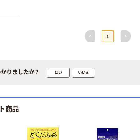
前へ
次へ
1
つかりましたか？
はい
いいえ
ト商品