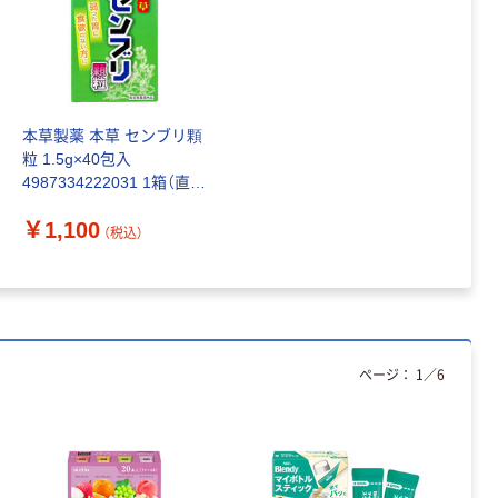
本草製薬 本草 センブリ顆
粒 1.5g×40包入
4987334222031 1箱（直送
品）
￥1,100
（税込）
ページ：
1
／
6