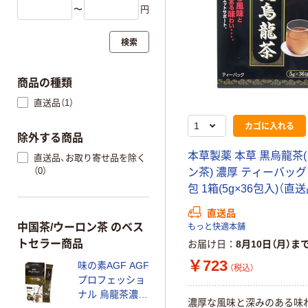
〜
円
検索
商品の種類
直送品（1）
カゴに入れる
除外する商品
本草製薬 本草 黒烏龍茶
直送品、お取り寄せ品を除く
（0）
ン茶) 濃厚 ティーバッグ 
包 1箱(5g×36包入)（直送
直送品
中国茶/ウーロン茶 のベス
もっと快適本舗
トセラー商品
お届け日
8月10日（月）ま
￥723
味の素AGF AGF
（税込）
プロフェッショ
ナル 烏龍茶濃味
濃厚な風味と深みのある味