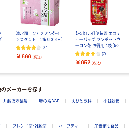
ス
清水園 ジャスミン茶イ
【水出し可】伊藤園 エコテ
グ
ンスタント 1箱（30包入）
ィーバッグ ワンポットウ
ーロン茶 お得用 1袋（50バ
(
34
)
ッグ入）
(
7
)
￥666
（税込）
￥652
（税込）
他のメーカーを探す
井藤漢方製薬
味の素AGF
えひめ飲料
小谷穀粉
茶
ブレンド茶・雑穀茶
ハーブティー
栄養補助食品