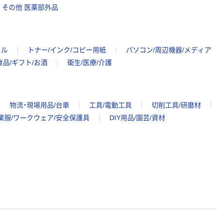
その他 医薬部外品
イル
トナー/インク/コピー用紙
パソコン/周辺機器/メディア
食品/ギフト/お酒
衛生/医療/介護
物流・現場用品/台車
工具/電動工具
切削工具/研磨材
業服/ワークウェア/安全保護具
DIY用品/園芸/資材