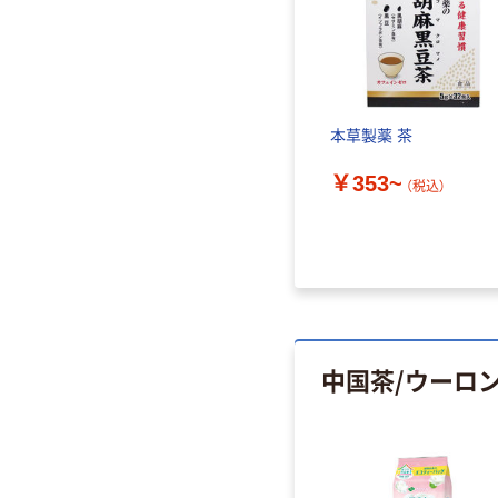
本草製薬 茶
￥353~
（税込）
中国茶/ウーロ