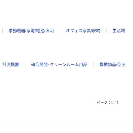
事務機器/家電/電池/照明
オフィス家具/収納
生活雑
計測機器
研究開発・クリーンルーム用品
機械部品/空圧
ページ：
1
／
1