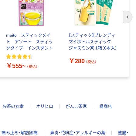
次の
meito スティックメイ
【スティック】ブレンディ
サ
ト アソート スティッ
マイボトルスティック
￥
クタイプ インスタント
ジャスミン茶 1箱（6本入）
￥280
（税込）
￥555~
（税込）
お茶の丸幸
オリヒロ
がんこ茶家
梶商店
痛み止め・解熱鎮痛
鼻炎・花粉症・アレルギーの薬
整腸・