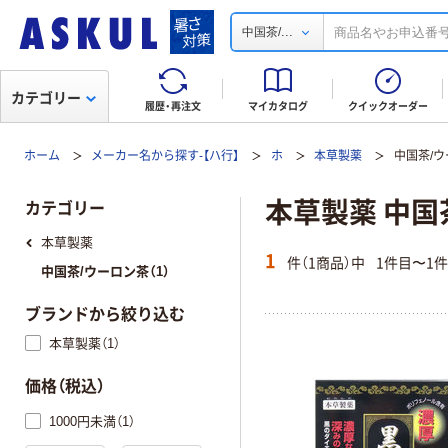
...
中国茶/
カテゴリー
履歴・再注文
マイカタログ
クイックオーダー
ホーム
メーカー名から探す-【ハ行】
ホ
本草製薬
中国茶/
本草製薬 中国
カテゴリー
本草製薬
1
件（1商品）中
1件目〜1
中国茶/ウーロン茶（1）
ブランドから絞り込む
本草製薬（1）
価格（税込）
1000円未満（1）