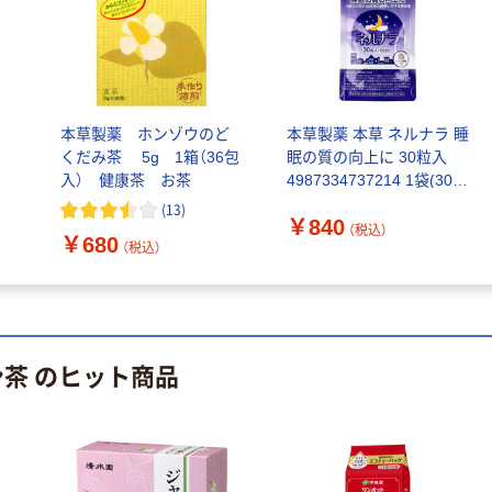
本草製薬 ホンゾウのど
本草製薬 本草 ネルナラ 睡
くだみ茶 5g 1箱（36包
眠の質の向上に 30粒入
入） 健康茶 お茶
4987334737214 1袋(30粒
入)（直送品）
(
13
)
￥840
（税込）
￥680
（税込）
ン茶 のヒット商品