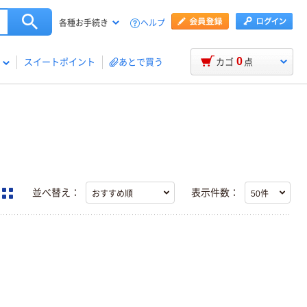
ヘルプ
各種お手続き
0
スイートポイント
あとで買う
カゴ
点
並べ替え：
表示件数：