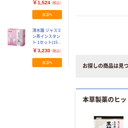
インスタント 冷
￥1,524
（税込）
水可 2L用 1箱
（10本入）
カゴへ
清水園 ジャスミ
ン茶インスタン
ト 1セット(150
包:30包入×5)
￥3,230
（税込）
カゴへ
お探しの商品は見
本草製薬のヒッ