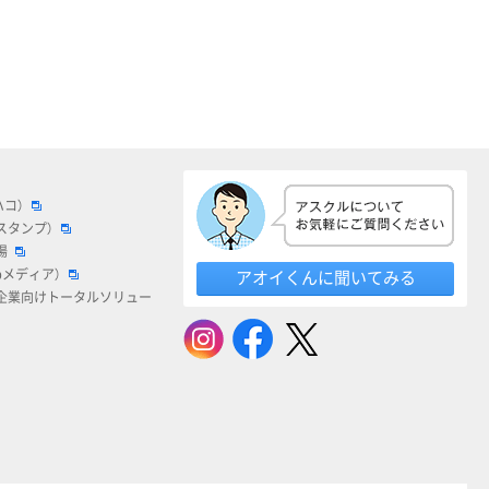
ハコ）
スタンプ）
場
bメディア）
アオイくんに聞いてみる
企業向けトータルソリュー