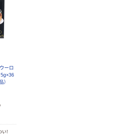
(ウーロ
5g×36
品）
で
わい！