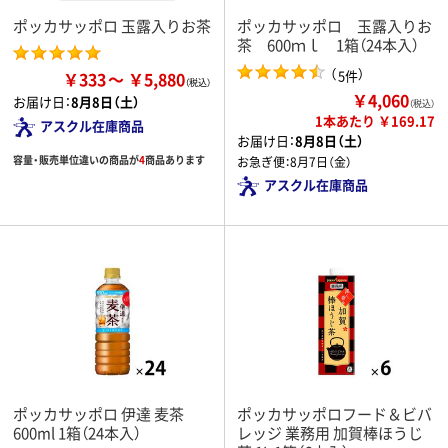
ポッカサッポロ 玉露入りお茶
ポッカサッポロ 玉露入りお
茶 600ｍｌ 1箱（24本入）
（
）
5件
￥333
￥5,880
￥4,060
お届け日：
8月8日（土）
（税込）
1本あたり ￥169.17
アスクル在庫商品
お届け日：
8月8日（土）
容量・販売単位違いの商品が
4
商品あります
お急ぎ便：
8月7日（金）
アスクル在庫商品
ポッカサッポロ 伊達 麦茶
ポッカサッポロフード＆ビバ
600ml 1箱（24本入）
レッジ 業務用 加賀棒ほうじ