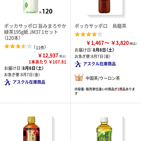
ポッカサッポロ 旨みまろやか
ポッカサッポロ 烏龍茶
緑茶195g紙 JM37 1セット
（120本）
￥1,467
￥3,820
（
）
11件
お届け日：
8月8日（土）
￥12,937
お急ぎ便：
8月7日（金）
（税込）
1本あたり ￥107.81
アスクル在庫商品
お届け日：
8月8日（土）
お急ぎ便：
8月7日（金）
中国茶/ウーロン茶
アスクル在庫商品
内容量・販売単位違いの商品が
2
商品ありま
す