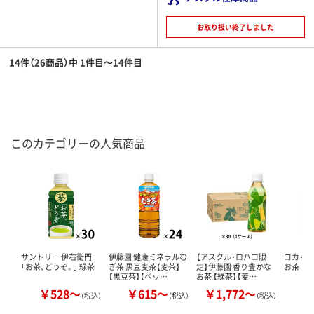
お取り扱い終了しました
14件（26商品）中 1件目～14件目
このカテゴリーの人気商品
サントリー 伊右衛門
伊藤園 健康ミネラルむ
【アスクル・ロハコ限
コカ・コ
「お茶、どうぞ。」 緑茶
ぎ茶 黒豆麦茶【麦茶】
定】伊藤園 香り豊かな
お茶
【黒豆茶】【ペッ…
お茶 【緑茶】【麦…
￥528～
￥615～
￥1,772～
￥
（税込）
（税込）
（税込）