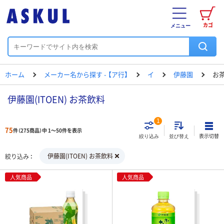
カゴ
メニュー
ホーム
メーカー名から探す - 【ア行】
イ
伊藤園
お
伊藤園(ITOEN) お茶飲料
1
75
件（275商品）中 1～50件を表示
表示切替
絞り込み
並び替え
伊藤園(ITOEN) お茶飲料
絞り込み
人気商品
人気商品