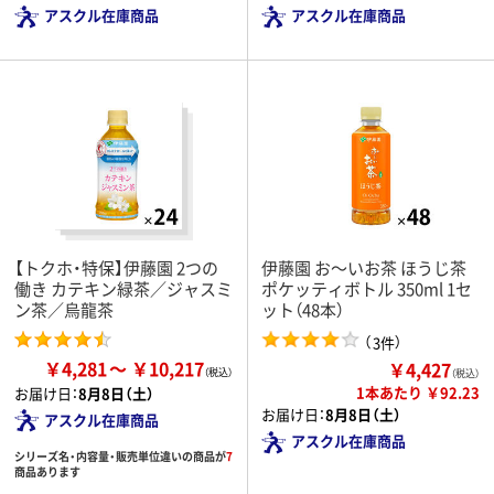
アスクル在庫商品
アスクル在庫商品
【トクホ・特保】伊藤園 2つの
伊藤園 お～いお茶 ほうじ茶
働き カテキン緑茶／ジャスミ
ポケッティボトル 350ml 1セ
ン茶／烏龍茶
ット（48本）
（
）
3件
￥4,281
￥10,217
￥4,427
（税込）
1本あたり ￥92.23
お届け日：
8月8日（土）
お届け日：
8月8日（土）
アスクル在庫商品
アスクル在庫商品
シリーズ名・内容量・販売単位違いの商品が
7
商品あります