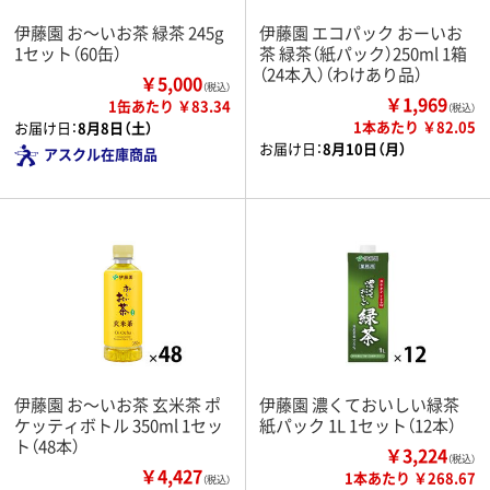
伊藤園 お～いお茶 緑茶 245g
伊藤園 エコパック おーいお
1セット（60缶）
茶 緑茶（紙パック）250ml 1箱
（24本入）（わけあり品）
￥5,000
（税込）
￥1,969
1缶あたり ￥83.34
（税込）
1本あたり ￥82.05
お届け日：
8月8日（土）
お届け日：
8月10日（月）
アスクル在庫商品
伊藤園 お～いお茶 玄米茶 ポ
伊藤園 濃くておいしい緑茶
ケッティボトル 350ml 1セッ
紙パック 1L 1セット（12本）
ト（48本）
￥3,224
（税込）
￥4,427
1本あたり ￥268.67
（税込）