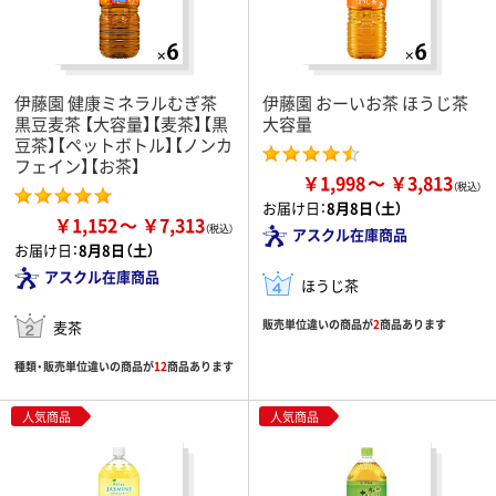
伊藤園 健康ミネラルむぎ茶
伊藤園 おーいお茶 ほうじ茶
黒豆麦茶 【大容量】【麦茶】【黒
大容量
豆茶】【ペットボトル】【ノンカ
フェイン】【お茶】
￥1,998
￥3,813
お届け日：
8月8日（土）
￥1,152
￥7,313
アスクル在庫商品
お届け日：
8月8日（土）
アスクル在庫商品
ほうじ茶
販売単位違いの商品が
2
商品あります
麦茶
種類・販売単位違いの商品が
12
商品あります
人気商品
人気商品