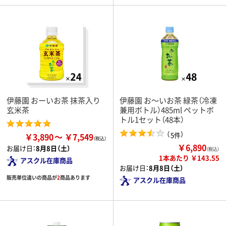
伊藤園 おーいお茶 抹茶入り
伊藤園 お～いお茶 緑茶（冷凍
玄米茶
兼用ボトル）485ml ペットボ
トル1セット（48本）
（
）
5件
￥3,890
￥7,549
￥6,890
お届け日：
8月8日（土）
（税込）
1本あたり ￥143.55
アスクル在庫商品
お届け日：
8月8日（土）
販売単位違いの商品が
2
商品あります
アスクル在庫商品