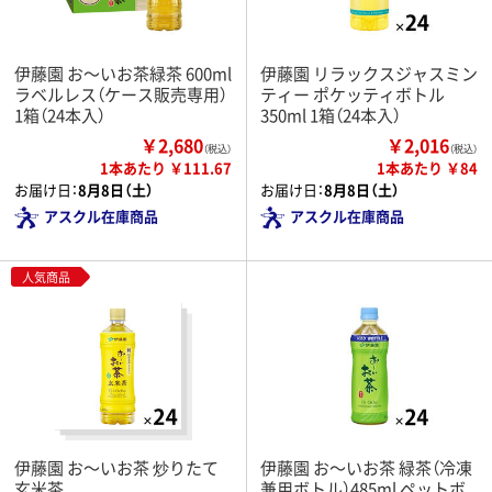
伊藤園 お～いお茶緑茶 600ml
伊藤園 リラックスジャスミン
ラベルレス（ケース販売専用）
ティー ポケッティボトル
1箱（24本入）
350ml 1箱（24本入）
￥2,680
￥2,016
（税込）
（税込）
1本あたり ￥111.67
1本あたり ￥84
お届け日：
8月8日（土）
お届け日：
8月8日（土）
アスクル在庫商品
アスクル在庫商品
人気商品
伊藤園 お～いお茶 炒りたて
伊藤園 お～いお茶 緑茶（冷凍
玄米茶
兼用ボトル）485ml ペットボ