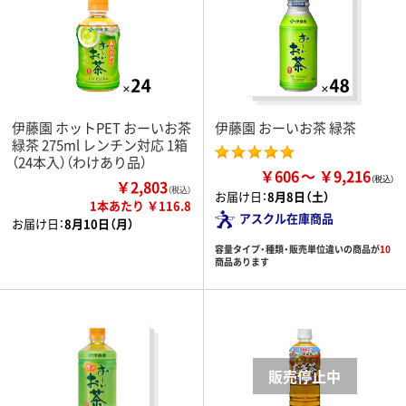
伊藤園 ホットPET おーいお茶
伊藤園 おーいお茶 緑茶
緑茶 275ml レンチン対応 1箱
（24本入）（わけあり品）
￥606
￥9,216
￥2,803
（税込）
お届け日：
8月8日（土）
1本あたり ￥116.8
アスクル在庫商品
お届け日：
8月10日（月）
容量タイプ・種類・販売単位違いの商品が
10
商品あります