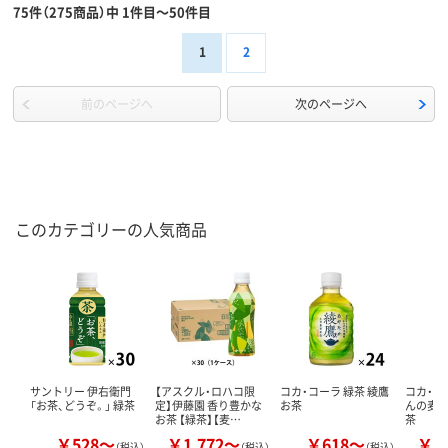
75件（275商品）中 1件目～50件目
1
2
前のページへ
次のページへ
このカテゴリーの人気商品
サントリー 伊右衛門
【アスクル・ロハコ限
コカ・コーラ 緑茶 綾鷹
コカ・コ
「お茶、どうぞ。」 緑茶
定】伊藤園 香り豊かな
お茶
んの麦茶 
お茶 【緑茶】【麦…
茶
￥528～
￥1,772～
￥618～
￥1
（税込）
（税込）
（税込）