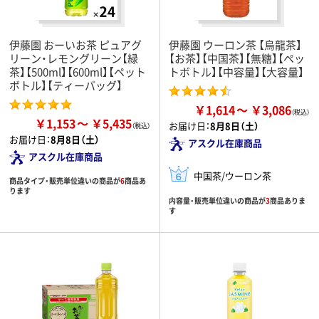
伊藤園 おーいお茶 ピュアグ
伊藤園 ウーロン茶 【烏龍茶】
リーン・レモングリーン【緑
【お茶】【中国茶】【無糖】【ペッ
茶】【500ml】【600ml】【ペット
トボトル】【中容量】【大容量】
ボトル】【ティーバッグ】
￥1,614
￥3,086
￥1,153
￥5,435
お届け日：
8月8日（土）
お届け日：
8月8日（土）
アスクル在庫商品
アスクル在庫商品
中国茶/ウーロン茶
商品タイプ・販売単位違いの商品が
6
商品あ
ります
内容量・販売単位違いの商品が
3
商品ありま
す