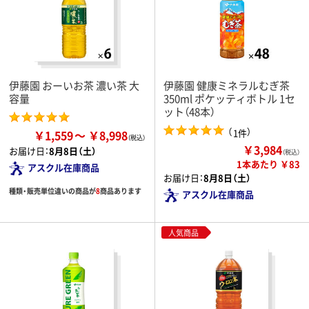
伊藤園 おーいお茶 濃い茶 大
伊藤園 健康ミネラルむぎ茶
容量
350ml ポケッティボトル 1セ
ット（48本）
（
）
1件
￥1,559
￥8,998
￥3,984
お届け日：
8月8日（土）
（税込）
1本あたり ￥83
アスクル在庫商品
お届け日：
8月8日（土）
種類・販売単位違いの商品が
8
商品あります
アスクル在庫商品
人気商品