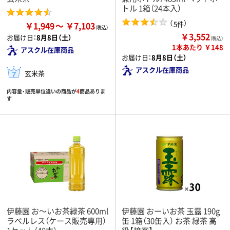
トル 1箱（24本入）
（
）
5件
￥1,949
￥7,103
￥3,552
お届け日：
8月8日（土）
（税込）
1本あたり ￥148
アスクル在庫商品
お届け日：
8月8日（土）
アスクル在庫商品
玄米茶
内容量・販売単位違いの商品が
4
商品ありま
す
伊藤園 お～いお茶緑茶 600ml
伊藤園 おーいお茶 玉露 190g
ラベルレス（ケース販売専用）
缶 1箱（30缶入） お茶 緑茶 高