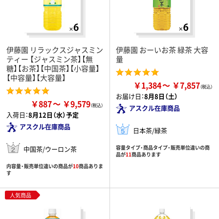
伊藤園 リラックスジャスミン
伊藤園 おーいお茶 緑茶 大容
ティー 【ジャスミン茶】【無
量
糖】【お茶】【中国茶】【小容量】
【中容量】【大容量】
￥1,384
￥7,857
お届け日：
8月8日（土）
￥887
￥9,579
アスクル在庫商品
入荷日：
8月12日（水）予定
アスクル在庫商品
日本茶/緑茶
容量タイプ・商品タイプ・販売単位違いの商
中国茶/ウーロン茶
品が
11
商品あります
内容量・販売単位違いの商品が
10
商品ありま
す
人気商品