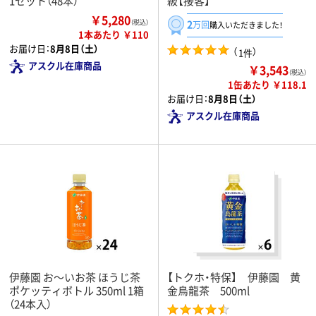
1セット（48本）
級【接客】
￥5,280
2
（税込）
万回
購入いただきました！
1本あたり ￥110
お届け日：
8月8日（土）
（
）
1件
アスクル在庫商品
￥3,543
（税込）
1缶あたり ￥118.1
お届け日：
8月8日（土）
アスクル在庫商品
伊藤園 お～いお茶 ほうじ茶
【トクホ・特保】 伊藤園 黄
ポケッティボトル 350ml 1箱
金烏龍茶 500ml
（24本入）