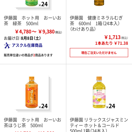
伊藤園 ホット用 おーいお
伊藤園 健康ミネラルむぎ
茶 緑茶 500ml
茶 600ml 1箱（24本入）
（わけあり品）
￥4,780
￥9,380
￥1,713
お届け日：
8月8日（土）
（税込）
1本あたり ￥71.38
アスクル在庫商品
現在ご注文いただけません
販売単位違いの商品が
2
商品あります
伊藤園 ホット用 おーいお
伊藤園 リラックスジャスミン
茶ほうじ茶 500ml
ティー ホット＆コールド
500ml 1箱（24本入）