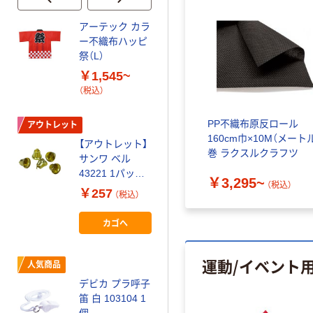
アーテック カラ
YONEOKA
ー不織布ハッピ
RIBBON リボン
祭（L）
徽章（記章・胸
章）小リボンバ
￥1,545~
￥446~
（税込）
ラ サテン bara-
（税込）
s
アーテック カラ
PP不織布原反ロール
ー不織布はちま
アウトレット
160cm巾×10M（メート
き
【アウトレット】
巻 ラクスルクラフツ
サンワ ベル
￥801~
（税込）
43221 1パック
￥3,295~
（税込）
（5個）
￥257
アーテック サテ
（税込）
ンロングハッピ
カゴへ
（ハチマキ付）
￥330~
（税込）
運動/イベント
人気商品
アーテック ワイ
デビカ プラ呼子
ドカチューシャ
笛 白 103104 1
3496 1個
個