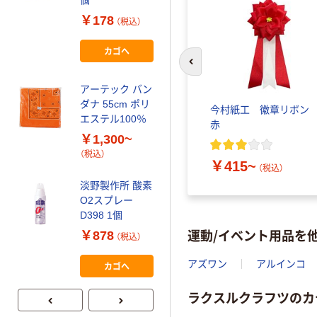
￥157
（税込）
￥178
（税込）
カゴへ
カゴへ
前のスライドへ
アーテック バン
ダナ 55cm ポリ
今村紙工 徽章リボ
エステル100％
赤
￥1,300~
（税込）
￥415~
（税込）
淡野製作所 酸素
O2スプレー
D398 1個
運動/イベント用品を
￥878
（税込）
アズワン
アルインコ
カゴへ
ラクスルクラフツのカ