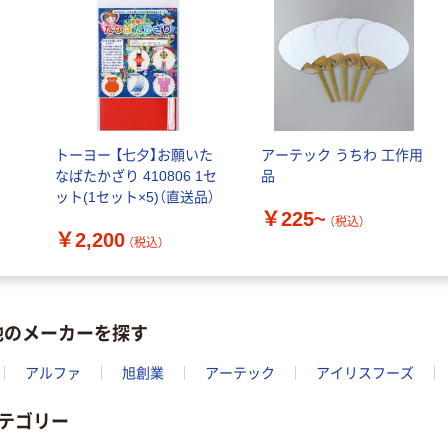
￥178
（税込）
カゴへ
アーテック バン
ダナ 55cm ポリ
ン
トーヨー 【七夕】お願いた
アーテック うちわ 工作用
エステル100％
なばたかざり 410806 1セ
品
￥1,300~
ット(1セット×5)（直送品）
￥225~
（税込）
（税込）
￥2,200
（税込）
淡野製作所 酸素
O2スプレー
D398 1個
他のメーカーを探す
￥878
（税込）
アルファ
旭創業
アーテック
アイリスフーズ
カゴへ
テゴリー