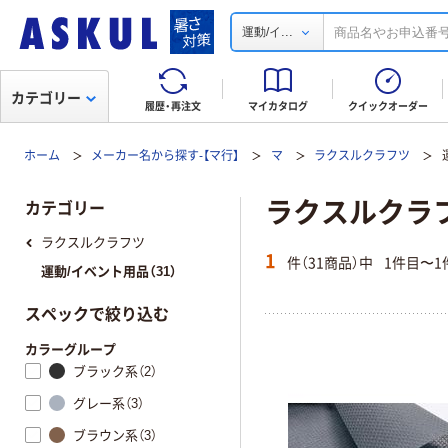
...
運動/イ
カテゴリー
履歴・再注文
マイカタログ
クイックオーダー
ホーム
メーカー名から探す-【マ行】
マ
ラクスルクラフツ
ラクスルクラフ
カテゴリー
ラクスルクラフツ
1
件（31商品）中
1件目〜1
運動/イベント用品（31）
スペックで絞り込む
カラーグループ
ブラック系（2）
グレー系（3）
ブラウン系（3）