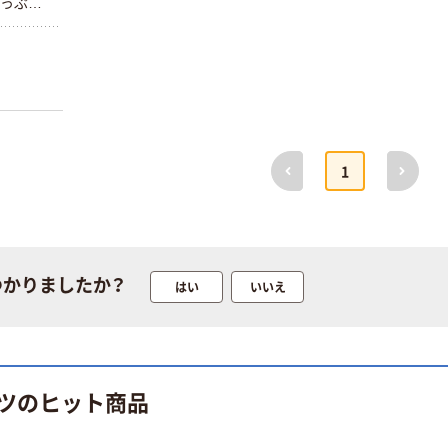
たっぷり
用途にお
クロス、
作、装飾
の汚れ防
グなど、
前へ
次へ
1
つかりましたか？
はい
いいえ
ツのヒット商品