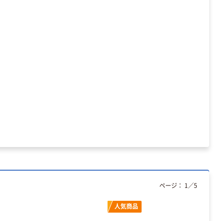
ページ：
1
／
5
人気商品