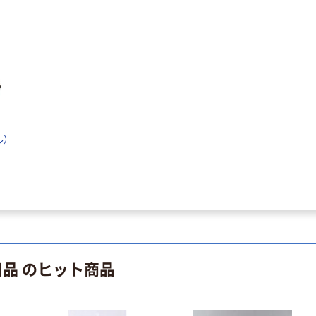
アーテック カラ
ー不織布ハッピ
祭（L）
￥1,545~
（税込）
アウトレット
ル）
【アウトレット】
サンワ ベル
43221 1パック
（5個）
￥257
（税込）
カゴへ
用品 のヒット商品
人気商品
デビカ プラ呼子
笛 白 103104 1
個