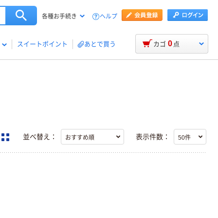
ヘルプ
各種お手続き
0
スイートポイント
あとで買う
カゴ
点
並べ替え：
表示件数：