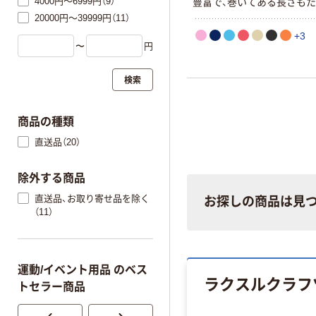
4000円～6999円（9）
豊富で、巻いてある長さも
10Mあるので、いろいろな
20000円～39999円（11）
使いいただけます。テーブル
+3
〜
円
学芸会の衣装製作、手芸、工
飾り、壁紙、敷き物、保管用
止カバー、風呂敷、ラッピン
検索
使い方は自由自在です。
商品の種類
直送品（20）
除外する商品
直送品、お取り寄せ品を除く
お探しの商品は見
（11）
運動/イベント用品 のベス
ラクスルクラフ
トセラー商品