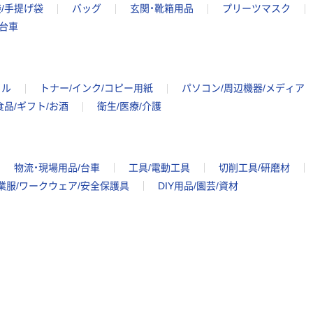
/手提げ袋
バッグ
玄関・靴箱用品
プリーツマスク
台車
イル
トナー/インク/コピー用紙
パソコン/周辺機器/メディア
食品/ギフト/お酒
衛生/医療/介護
物流・現場用品/台車
工具/電動工具
切削工具/研磨材
業服/ワークウェア/安全保護具
DIY用品/園芸/資材