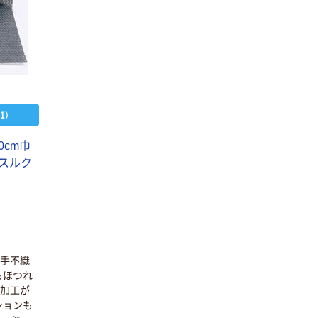
1）
0cm巾
クスルク
厚手不織
もほつれ
て加工が
ションも