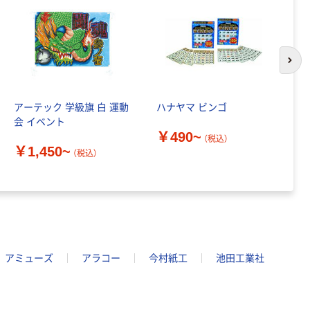
次の
アーテック 学級旗 白 運動
ハナヤマ ビンゴ
ア
会 イベント
タ
￥490~
（税込）
￥1,450~
￥
（税込）
アミューズ
アラコー
今村紙工
池田工業社