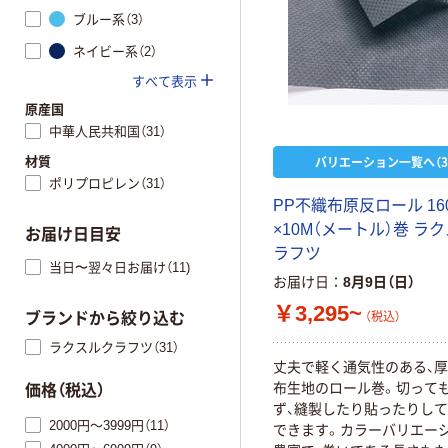
ブルー系（3）
ネイビー系（2）
すべて表示
原産国
中華人民共和国（31）
バリエーション一覧へ（3
材質
ポリプロピレン（31）
PP不織布原反ロール 16
×10M（メートル）巻 ラ
お届け日目安
ラフツ
当日〜翌々日お届け（11)
お届け日
8月9日（日）
￥3,295~
（税込）
ブランドから絞り込む
ラクスルクラフツ（31）
丈夫で軽く通気性のある、
布生地のロール巻。切って
価格（税込）
ず、縫製したり貼ったりし
2000円～3999円（11）
できます。カラーバリエー