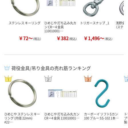
ステンレス キーリング
ひめじや 打ち込み丸カ
トリガースナップ _1
浅野金属
ン CRー4 金具
（ステン
110010001…
￥72～
￥382
￥1,496～
￥
（税込）
（税込）
（税込）
荷役金具/吊り金具の売れ筋ランキング
ひめじや ステンレス キー
ひめじや 打ち込み丸カン
カーボーイ ソフトSカン
ト
リング (内径 22mm)
CRー4 金具 110010001…
100 ブルー SS-102 1本…
プ
#22…
製