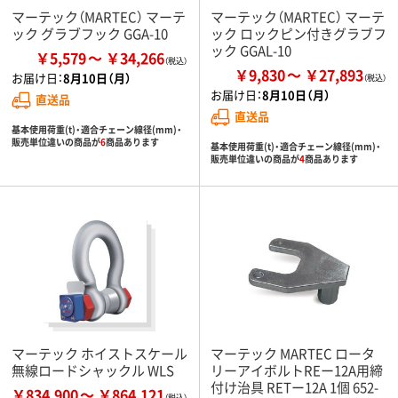
マーテック（MARTEC） マーテ
マーテック（MARTEC） マーテ
ック グラブフック GGA-10
ック ロックピン付きグラブフ
ック GGAL-10
￥5,579
￥34,266
￥9,830
￥27,893
お届け日：
8月10日（月）
お届け日：
8月10日（月）
直送品
直送品
基本使用荷重(t)・適合チェーン線径(mm)・
販売単位違いの商品が
6
商品あります
基本使用荷重(t)・適合チェーン線径(mm)・
販売単位違いの商品が
4
商品あります
マーテック ホイストスケール
マーテック MARTEC ロータ
無線ロードシャックル WLS
リーアイボルトREー12A用締
付け治具 RETー12A 1個 652-
￥834,900
￥864,121