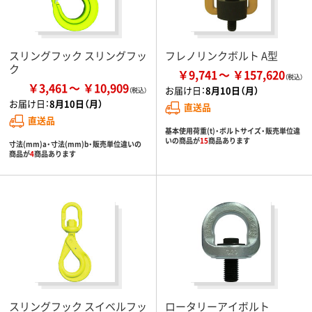
スリングフック スリングフッ
フレノリンクボルト A型
ク
￥9,741
￥157,620
￥3,461
￥10,909
お届け日：
8月10日（月）
お届け日：
8月10日（月）
直送品
直送品
基本使用荷重(t)・ボルトサイズ・販売単位違
いの商品が
15
商品あります
寸法(mm)a・寸法(mm)b・販売単位違いの
商品が
4
商品あります
スリングフック スイベルフッ
ロータリーアイボルト