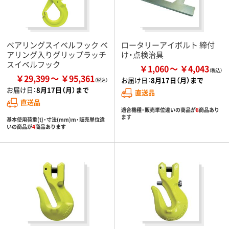
ベアリングスイベルフック ベ
ロータリーアイボルト 締付
アリング入りグリップラッチ
け・点検治具
スイベルフック
￥1,060
￥4,043
￥29,399
￥95,361
お届け日：
8月17日（月）まで
お届け日：
8月17日（月）まで
直送品
直送品
適合機種・販売単位違いの商品が
8
商品あり
ます
基本使用荷重(t)・寸法(mm)m・販売単位違
いの商品が
4
商品あります