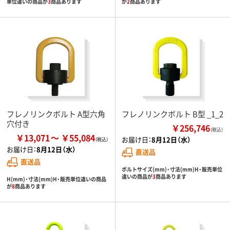
単位違いの商品が
3
商品あります
が
2
商品あります
フレノリンクボルト A型六角
フレノリンクボルト B型 _1_2
穴付き
￥256,746
（税込）
￥13,071
￥55,084
お届け日：
8月12日（水）
お届け日：
8月12日（水）
直送品
直送品
ボルトサイズ(mm)・寸法(mm)H・販売単位
違いの商品が
3
商品あります
H(mm)・寸法(mm)H・販売単位違いの商品
が
8
商品あります