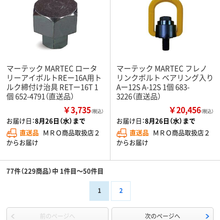
マーテック MARTEC ロータ
マーテック MARTEC フレノ
リーアイボルトREー16A用ト
リンクボルト ベアリング入り
ルク締付け治具 RETー16T 1
Aー12S A-12S 1個 683-
個 652-4791（直送品）
3226（直送品）
￥3,735
￥20,456
（税込）
（税込）
お届け日：
8月26日（水）まで
お届け日：
8月26日（水）まで
直送品
ＭＲＯ商品取扱店２
直送品
ＭＲＯ商品取扱店２
からお届け
からお届け
77件（229商品）中 1件目～50件目
1
2
前のページへ
次のページへ