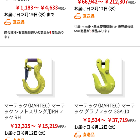
￥66,942
￥212,307
￥1,183
￥4,633
お届け日：
8月12日（水）
お届け日：
8月19日（水）まで
直送品
直送品
寸法(mm)H・基本使用荷重(t)・販売単位違
いの商品が
5
商品あります
適合機種・販売単位違いの商品が
8
商品あり
ます
マーテック（MARTEC） マーテ
マーテック（MARTEC） マーテ
ック ソフトスリング用RHフ
ック グラブフック GGA-10
ック RH
￥6,534
￥37,719
￥12,325
￥15,219
お届け日：
8月12日（水）
お届け日：
8月12日（水）
直送品