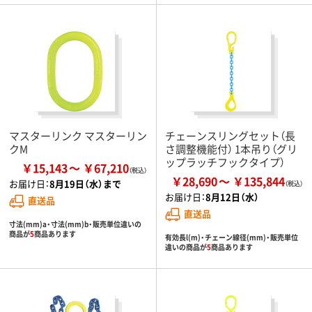
マスターリンク マスターリン
チェーンスリングセット（長
クM
さ調整機能付） 1本吊り（グリ
ップラッチフックタイプ）
￥15,143
￥67,210
￥28,690
￥135,844
お届け日：
8月19日（水）まで
お届け日：
8月12日（水）
直送品
直送品
寸法(mm)a・寸法(mm)b・販売単位違いの
商品が
5
商品あります
有効長l(m)・チェーン線径(mm)・販売単位
違いの商品が
5
商品あります