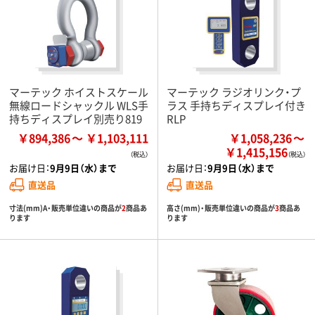
マーテック ホイストスケール
マーテック ラジオリンク・プ
無線ロードシャックル WLS手
ラス 手持ちディスプレイ付き
持ちディスプレイ別売り819
RLP
￥894,386
￥1,103,111
￥1,058,236
￥1,415,156
お届け日：
9月9日（水）まで
お届け日：
9月9日（水）まで
直送品
直送品
寸法(mm)A・販売単位違いの商品が
2
商品あ
高さ(mm)・販売単位違いの商品が
3
商品あ
ります
ります