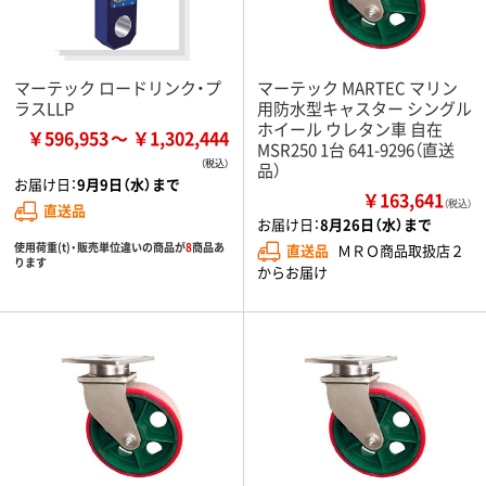
マーテック ロードリンク・プ
マーテック MARTEC マリン
ラスLLP
用防水型キャスター シングル
ホイール ウレタン車 自在
￥596,953
￥1,302,444
MSR250 1台 641-9296（直送
品）
お届け日：
9月9日（水）まで
￥163,641
（税込）
直送品
お届け日：
8月26日（水）まで
使用荷重(t)・販売単位違いの商品が
8
商品あ
直送品
ＭＲＯ商品取扱店２
ります
からお届け