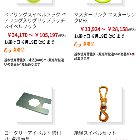
ベアリングスイベルフック ベ
マスターリンク マスターリン
アリング入りグリップラッチ
クMFX
スイベルフック
￥13,924
￥28,158
￥34,170
￥105,197
お届け日：
8月19日（水）まで
お届け日：
8月19日（水）まで
直送品
直送品
基本使用荷重(t)・販売単位違いの商品が
4
商
品あります
基本使用荷重(t)・寸法(mm)m・販売単位違
いの商品が
4
商品あります
ロータリーアイボルト 締付
絶縁スイベルセット
け・点検治具