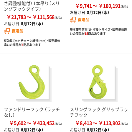
さ調整機能付） 1本吊り（スリ
￥9,741
￥180,191
ングフックタイプ）
お届け日：
8月12日（水）
￥21,783
￥111,568
直送品
お届け日：
8月12日（水）
基本使用荷重(t)・ボルトサイズ・販売単位違
直送品
いの商品が
15
商品あります
有効長l(m)・チェーン線径(mm)・販売単位
違いの商品が
5
商品あります
ファンドリーフック （ラッチ
スリングフック グリップラッ
なし）
チフック
￥5,602
￥433,452
￥8,413
￥113,902
お届け日：
8月12日（水）
お届け日：
8月12日（水）