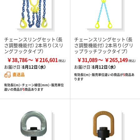
チェーンスリングセット（長
チェーンスリングセット（長
さ調整機能付） 2本吊り（スリ
さ調整機能付） 2本吊り（グリ
ングフックタイプ）
ップラッチフックタイプ）
￥38,786
￥216,601
￥31,089
￥265,149
お届け日：
8月12日（水）
お届け日：
8月12日（水）
直送品
有効長l(m)・販売単位違いの商品が
5
商品あ
ります
有効長l(m)・チェーン線径(mm)・販売単位
違いの商品が
5
商品あります