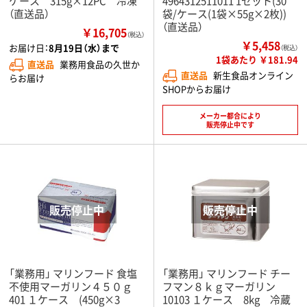
ケース 315g×12PC 冷凍
4964312511011 1セット(30
（直送品）
袋/ケース(1袋×55g×2枚))
（直送品）
￥16,705
（税込）
￥5,458
お届け日：
8月19日（水）まで
（税込）
1袋あたり ￥181.94
直送品
業務用食品の久世か
直送品
新生食品オンライン
らお届け
SHOPからお届け
メーカー都合により
販売停止中です
「業務用」 マリンフード 食塩
「業務用」 マリンフード チー
不使用マーガリン４５０ｇ
フマン８ｋｇマーガリン
401 １ケース (450g×3
10103 １ケース 8kg 冷蔵