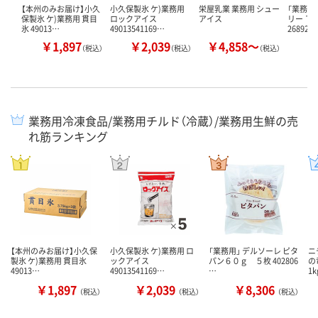
【本州のみお届け】小久
小久保製氷 ケ)業務用
栄屋乳業 業務用 シュー
「業務用
保製氷 ケ)業務用 貫目
ロックアイス
アイス
リー Ｔ
氷 49013…
49013541169…
26892 …
￥1,897
￥2,039
￥4,858～
￥
（税込）
（税込）
（税込）
業務用冷凍食品/業務用チルド（冷蔵）/業務用生鮮の売
れ筋ランキング
【本州のみお届け】小久保
小久保製氷 ケ)業務用 ロ
「業務用」 デルソーレ ピタ
ニ
製氷 ケ)業務用 貫目氷
ックアイス
パン６０ｇ ５枚 402806
の
49013…
49013541169…
…
1k
￥1,897
￥2,039
￥8,306
（税込）
（税込）
（税込）