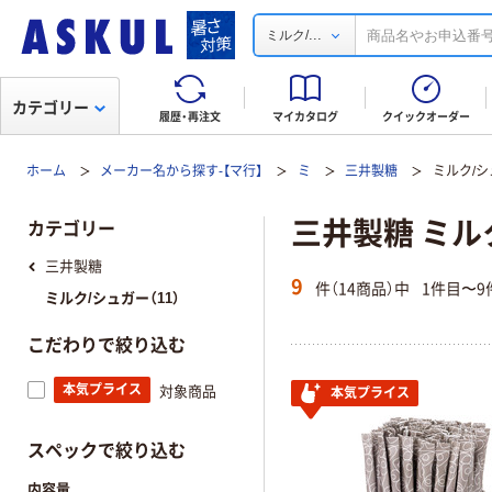
...
ミルク/
カテゴリー
履歴・再注文
マイカタログ
クイックオーダー
ホーム
メーカー名から探す-【マ行】
ミ
三井製糖
ミルク/シ
三井製糖 ミル
カテゴリー
三井製糖
9
件（14商品）中
1件目〜9
ミルク/シュガー（11）
こだわりで絞り込む
本気プライス
対象商品
本気プライス
スペックで絞り込む
内容量