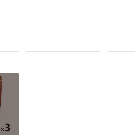
ラルミネラルウ
ォーター 500ml
キャップシール
￥1,037~
付き／2Lラベル
（税込）
レス 10本
本気プライス
ファーストレイ
ト ホワイト紙コ
ップ
￥374~
（税込）
人気商品
サントリー 天然
水 ミネラルウォ
ーター ペットボ
トル
￥686~
（税込）