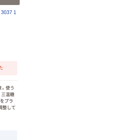
3037 1
た
ま。使う
。三温糖
料をプラ
調整して