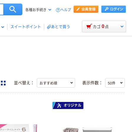
ヘルプ
各種お手続き
0
スイートポイント
あとで買う
カゴ
点
並べ替え：
表示件数：
オリジナル