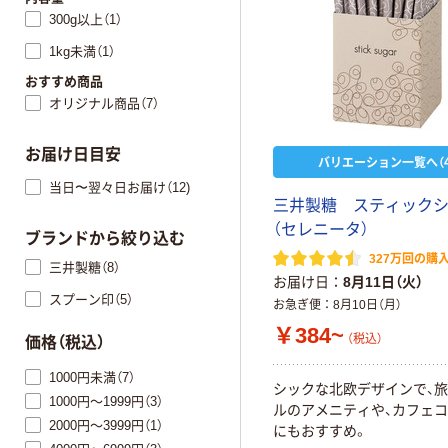
300g以上（1）
1kg未満（1）
おすすめ商品
オリジナル商品（7）
お届け日目安
バリエーション一覧へ（4
当日〜翌々日お届け（12)
三井製糖 スティック
（セレニータ）
ブランドから絞り込む
327万回の購
三井製糖（8）
お届け日
8月11日（火）
スプーン印（5）
お急ぎ便
8月10日（月）
￥384~
（税込）
価格（税込）
1000円未満（7）
シックな北欧デザインで、旅
1000円～1999円（3）
ルのアメニティや、カフェ
2000円～3999円（1）
にもおすすめ。