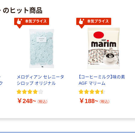
ー のヒット商品
本気プライス
本気プライス
ー
メロディアン セレニータ
【コーヒーミルク】味の素
ク
シロップ オリジナル
AGF マリーム
￥248~
￥188~
（税込）
（税込）