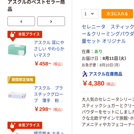
アスクルのベストセラー商
品
カゴに入れる
セレニータ スティッ
ー＆クリーミングパウダ
本気プライス
オリジナル
量セット オリジナル
アスクル 耳にや
【アスクル限定】
さしい やわらか
ファーストレイ
在庫
あり
いマスク
ト ニトリルグ
お届け日
8月11日（火）
ローブ ホワイ
￥458~
￥698~
（税込）
（税込）
お急ぎ便
8月10日（月）
ト 粉なし（パ
ウダーフリー）
アスクル在庫商品
期間限定価格
本気プライス
￥4,380
（税込）
アスクル プラ
ペーパータオル
スチックグロー
小判・シングル
大人気のセレニータシリー
ブ 薄手 粉な
再生紙 200枚
スティックシュガーとクリ
し（パウダーフ
FSC認証紙 アス
￥298~
￥143~
（税込）
（税込）
パウダーをセットにしまし
リー）
クルオリジナル
クな北欧デザインで旅館・
アメニティやカフェコーナ
本気プライス
オリジナル
すすめ。
嬬恋銘水 ナチュ
【アスクル限定】