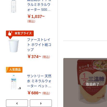
ラルミネラルウ
ファーストレイ
ォーター 500ml
ト ニトリルグ
キャップシール
ローブ ブル
￥1,037~
￥698~
（税込）
付き／2Lラベル
ー 粉なし（パ
（税込）
レス 10本
ウダーフリー）
オリジナル
本気プライス
スズラン 酒精綿
ファーストレイ
G バルクタイプ
ト ホワイト紙コ
指定医薬部外品
ップ
￥140~
（税込）
￥374~
（税込）
本気プライス
人気商品
蛍光オプテック
サントリー 天然
ス1(アスクル限
水 ミネラルウォ
定モデル) 蛍光
取扱終了
ーター ペットボ
ペン ゼブラ
￥52~
（税込）
トル
￥686~
（税込）