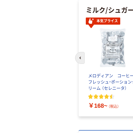
ミルク/シュガ
本気プライス
前のスライドへ
ばら印
ドトールコーヒー クリ
メロディアン コーヒ
1kg）
ーミングパウダー 1kg
フレッシュ・ポーション
リーム （セレニータ）
2
)
￥1,180~
（税込）
￥168~
（税込）