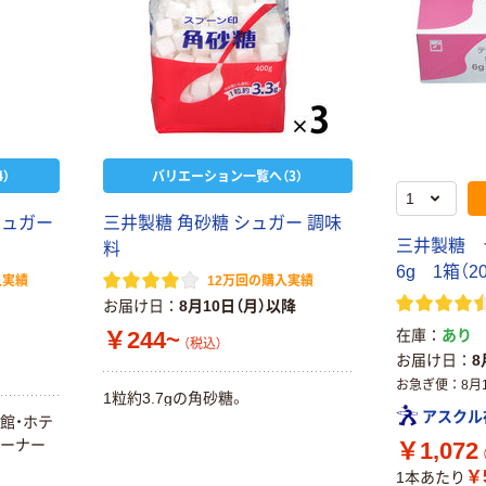
）
バリエーション一覧へ（3）
シュガー
三井製糖 角砂糖 シュガー 調味
三井製糖 
料
6g 1箱（2
入実績
12万回の購入実績
お届け日
8月10日（月）以降
￥244~
在庫
あり
（税込）
お届け日
8
お急ぎ便
8月
1粒約3.7gの角砂糖。
アスクル
館・ホテ
コーナー
￥1,072
￥5
1本あたり