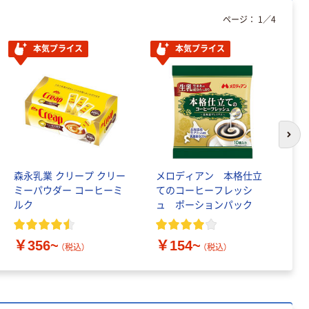
ページ：
1
／
4
本気プライス
本気プライス
次の
森永乳業 クリープ クリー
メロディアン 本格仕立
メ
ミーパウダー コーヒーミ
てのコーヒーフレッシ
ン
ルク
ュ ポーションパック
タ
￥356~
￥154~
￥
（税込）
（税込）