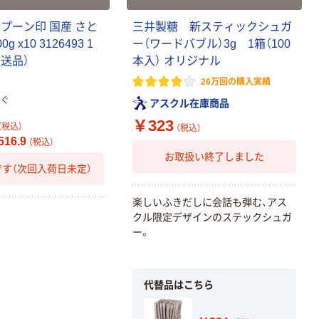
プーン印 国産 さと
三井製糖 新スティックシュガ
g x10 3126493 1
ー（ワードバブル）3g 1箱（100
直送品）
本入） オリジナル
26万回の購入実績
んぐ
アスクル在庫商品
￥323
（税込）
（税込）
16.9
（税込）
お取扱い終了しました
す（次回入荷日未定）
楽しいふきだしに会話も弾む、アス
クル限定デザインのステックシュガ
ー。
代替品はこちら