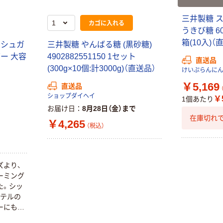
三井製糖 ス
カゴに入れる
うきび糖 600
箱(10入)（
クシュガ
三井製糖 やんばる糖 (黒砂糖)
ー 大容
4902882551150 1セット
本気プライス
本気プライス
直送品
(300g×10個:計3000g)（直送品）
ティッシュペー
アスクル 耳にや
けいぷらんに
パー ボックス
さしい やわらか
￥5,169
直送品
モカ 200組 5個
いマスク
ショップダイヘイ
￥5
1個あたり
アスクル オリジ
￥428~
￥458~
（税込）
（税込）
お届け日
8月28日（金）まで
ナルティッシュ
在庫切れで
￥4,265
PEFC認証
（税込）
期間限定価格
アスクル プラ
スチックグロー
ズより、
ブ 薄手 粉な
ーミング
し（パウダーフ
￥298~
（税込）
た。シッ
リー）
ホテルの
ーにもお
本気プライス
嬬恋銘水 ナチュ