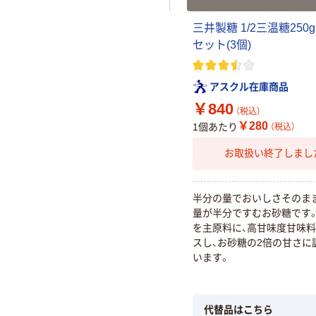
三井製糖 1/2三温糖250g 
セット(3個)
アスクル在庫商品
￥840
（税込）
￥280
1個あたり
（税込）
お取扱い終了しまし
半分の量でおいしさそのま
量が半分ですむお砂糖です
を主原料に、高甘味度甘味
スし、お砂糖の2倍の甘さに
います。
代替品はこちら