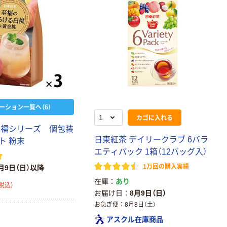
ーション一覧へ（6）
カゴに入れる
至福シリーズ 個包装
日東紅茶 デイリークラブ 6バラ
ト 粉末
エティパック 1箱（12バッグ入）
オリジナル
オリジナル
1万回の購入実績
月9日（日）以降
アスクルオリジ
コピー用紙 ア
ナル ラミネー
スクル マルチ
在庫
あり
税込）
トフィルム A4
ペーパー スーパ
お届け日
8月9日（日）
サイズ
ーホワイト+
￥458~
￥149~
お急ぎ便
8月8日（土）
（税込）
（税込）
100μ（ミクロン）
アスクル在庫商品