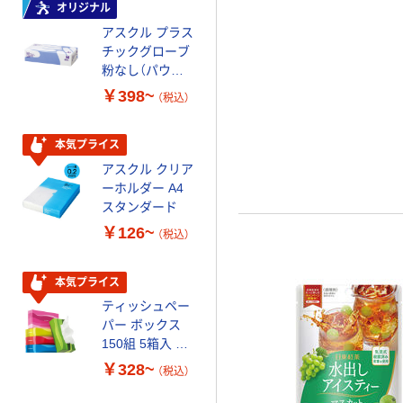
オリジナル
オリジナル
アスクル プラス
コピー用紙 マ
チックグローブ
ルチペーパー
粉なし（パウダ
スーパーエコノ
ーフリー）
ミー+
￥398~
￥149~
（税込）
（税込）
本気プライス
本気プライス
アスクル クリア
アスクル 耳にや
ーホルダー A4
さしい やわらか
スタンダード
いマスク
￥126~
￥458~
（税込）
（税込）
本気プライス
期間限定価格
ティッシュペー
アスクル プラ
パー ボックス
スチックグロー
150組 5箱入 ア
ブ 薄手 粉な
スクル スマート
し（パウダーフ
￥328~
￥298~
（税込）
（税込）
コンパクト ビ
リー）
ビッド PEFC認