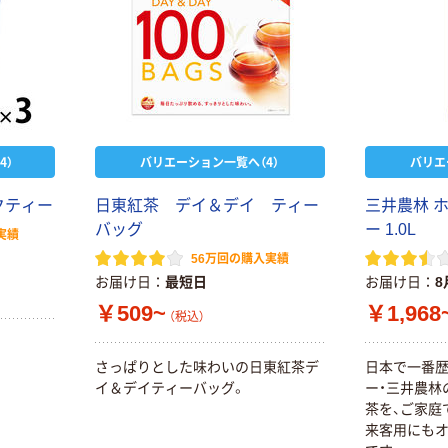
4）
バリエーション一覧へ（4）
バリエ
クティー
日東紅茶 デイ＆デイ ティー
三井農林 
バッグ
ー 1.0L
実績
56万回の購入実績
お届け日
最短日
お届け日
8
￥509~
￥1,968
（税込）
さっぱりとした味わいの日東紅茶デ
日本で一番
イ＆デイティーバッグ。
ー・三井農林
茶を、ご家庭
来客用にも