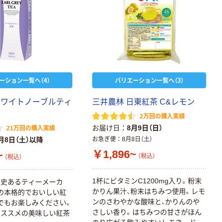
ーション一覧へ（4）
バリエーション一覧へ（3）
ホワイトノーブルティ
三井農林 日東紅茶 C&レモン
2万回の購入実績
お届け日
8月9日（日）
21万回の購入実績
月8日（土）以降
お急ぎ便
8月8日（土）
￥1,896~
~
（税込）
（税込）
1杯にビタミンC1200mg入り。粉末
歴史あるティーメーカ
かりん果汁、粉末はちみつ使用。レモ
の本格的でおいしい紅
ンのさわやかな酸味と、かりんのや
でもお楽しみください。
さしい香り。はちみつの甘さがほん
オススメの美味しい紅茶