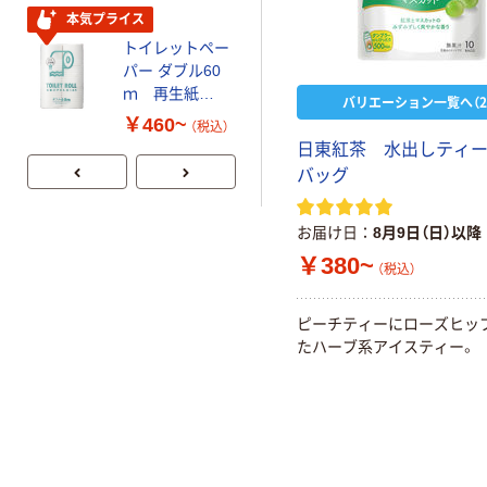
証
本気プライス
本気プライス
トイレットペー
嬬恋銘水 ナチュ
パー ダブル60
ラルミネラルウ
ｍ 再生紙
ォーター 500ml
バリエーション一覧へ（2
100% 6ロール
キャップシール
￥460~
￥1,037~
（税込）
リサイクル100
付き／2Lラベル
日東紅茶 水出しティー
（税込）
芯あり FSC認
レス 10本
バッグ
証
お届け日
8月9日（日）以降
￥380~
（税込）
ピーチティーにローズヒッ
たハーブ系アイスティー。