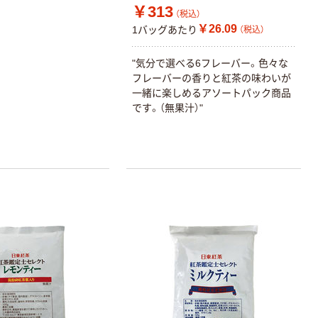
オリジナル
￥313
（税込）
アスクル プラス
￥26.09
1バッグあたり
（税込）
チックグローブ
粉なし（パウダ
"気分で選べる6フレーバー。色々な
ーフリー）
￥398~
（税込）
フレーバーの香りと紅茶の味わいが
一緒に楽しめるアソートパック商品
です。（無果汁）"
本気プライス
アスクル クリア
ーホルダー A4
スタンダード
￥126~
（税込）
本気プライス
ティッシュペー
パー ボックス
150組 5箱入 ア
スクル スマート
￥328~
（税込）
コンパクト ビ
ビッド PEFC認