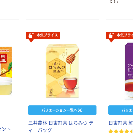
です。
本気プライス
本気プラ
バリエーション一覧へ（4）
バリエ
三井農林 日東紅茶 はちみつ テ
日東紅茶 
タント
ィーバッグ