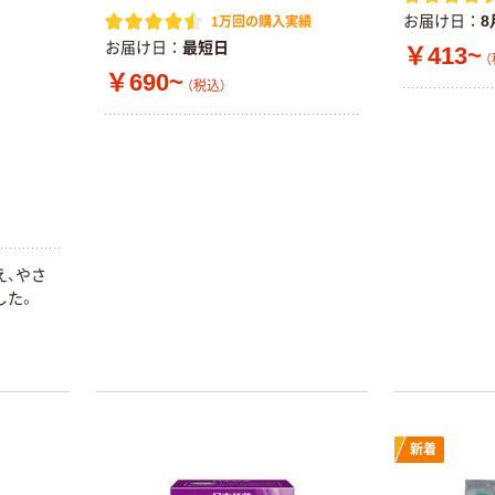
お届け日
8
1万回の購入実績
お届け日
最短日
￥413~
（
￥690~
（税込）
え、やさ
した。
新着