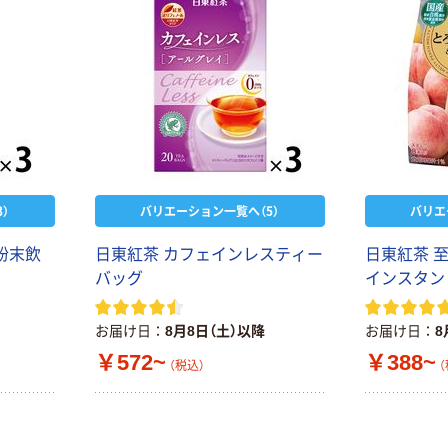
）
バリエーション一覧へ（5）
バリエ
粉末飲
日東紅茶 カフェインレスティー
日東紅茶 
バッグ
インスタン
本気プライス
オリジナル
お届け日
8月8日（土）以降
お届け日
8
トイレットペー
【アスクル限定】
パー シングル
ファーストレイ
￥572~
￥388~
（税込）
（
120ｍ 再生紙
ト ニトリルグ
100% 6ロール
ローブ ホワイ
￥470~
￥698~
（税込）
（税込）
リサイクル100
ト 粉なし（パ
芯あり FSC認
ウダーフリー）