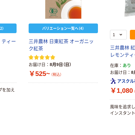
オリジナル
本気プライス
スズラン 酒精綿
アスクル トイ
G バルクタイプ
レのおそうじシ
指定医薬部外品
ート 大王製紙
2）
バリエーション一覧へ（4）
共同企画 トイ
￥140~
￥330~
（税込）
（税込）
レクリーナー
 ティー
三井農林 日東紅茶 オーガニッ
トイレシート
三井農林 
ク紅茶
オリジナル
レモンティー 
お届け日
8月9日（日）
在庫
あり
お届け日
8
￥525~
（税込）
アスクル
￥1,080
プを加え
風味を追求
インスタン