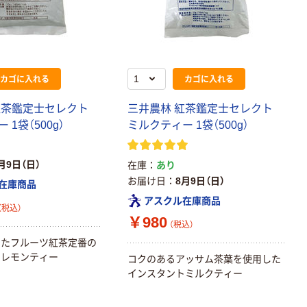
証
本気プライス
トイレットペー
パー ダブル60
ｍ 再生紙
100% 6ロール
￥460~
カゴに入れる
カゴに入れる
（税込）
リサイクル100
芯あり FSC認
紅茶鑑定士セレクト
三井農林 紅茶鑑定士セレクト
証
1袋（500g）
ミルクティー 1袋（500g）
月9日（日）
在庫
あり
お届け日
8月9日（日）
在庫商品
アスクル在庫商品
（税込）
￥980
（税込）
したフルーツ紅茶定番の
トレモンティー
コクのあるアッサム茶葉を使用した
インスタントミルクティー