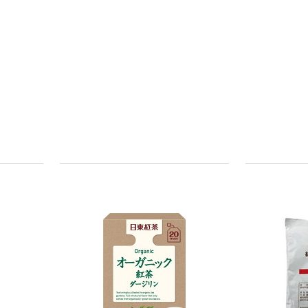
証
人気商品
オリジナル
サントリー 天然
【アスクル限定】
水 ミネラルウォ
ファーストレイ
ーター ペットボ
ト ニトリルグ
トル
ローブ ブル
￥686~
￥698~
（税込）
（税込）
ー 粉なし（パ
ウダーフリー）
本気プライス
本気プライス
ファーストレイ
ペーパータオル
ト ホワイト紙コ
小判・シングル
ップ
再生紙 200枚
FSC認証紙 アス
￥374~
￥143~
（税込）
（税込）
クルオリジナル
本気プライス
本気プライス
蛍光オプテック
ティッシュペー
ス1(アスクル限
パー ボックス
定モデル) 蛍光
モカ 200組 5個
ペン ゼブラ
アスクル オリジ
￥52~
￥428~
（税込）
（税込）
ナルティッシュ
PEFC認証