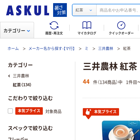
紅茶
カテゴリー
履歴・再注文
マイカタログ
クイックオーダー
ホーム
メーカー名から探す-【マ行】
ミ
三井農林
紅茶
三井農林 紅茶
カテゴリー
三井農林
44
件（134商品）中
1件目
紅茶（134）
こだわりで絞り込む
本気プライス
対象商品
本気プライス
スペックで絞り込む
フレーバー