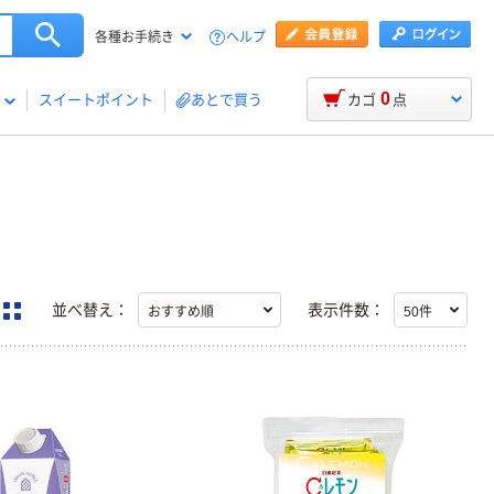
ヘルプ
各種お手続き
0
スイートポイント
あとで買う
カゴ
点
並べ替え：
表示件数：