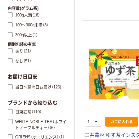
内容量(グラム系)
100g未満（18）
100～300g未満（3）
300g以上（1）
個別包装の有無
あり（21）
なし（51）
お届け日目安
当日〜翌々日お届け（126)
ブランドから絞り込む
日東紅茶（110）
カゴに入れる
WHITE NOBLE TEA（ホワイ
トノーブルティー）（6）
三井農林 ゆず茶インス
ORIENS（オーリエンス）（1）