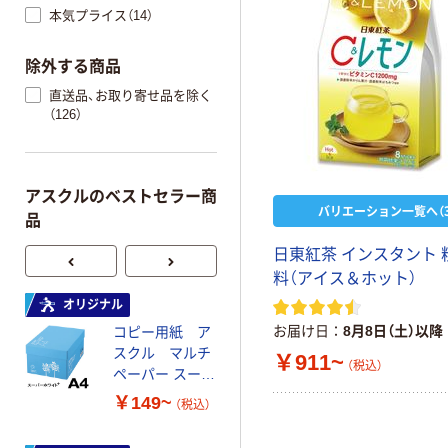
本気プライス（14）
除外する商品
直送品、お取り寄せ品を除く
（126）
アスクルのベストセラー商
バリエーション一覧へ（3
品
日東紅茶 インスタント 
料（アイス＆ホット）
オリジナル
本気プライス
お届け日
8月8日（土）以降
コピー用紙 ア
ペーパータオル
スクル マルチ
中判 再生紙
￥911~
（税込）
ペーパー スーパ
100％ 200枚
ーホワイト+
FSC認証 シング
￥149~
￥149~
（税込）
（税込）
ル 大王製紙共同
企画 オリジナル