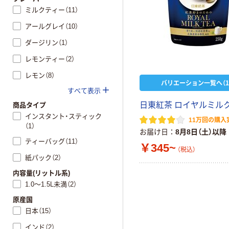
ミルクティー（11）
アールグレイ（10）
ダージリン（1）
レモンティー（2）
レモン（8）
バリエーション一覧へ（1
すべて表示
日東紅茶 ロイヤルミル
商品タイプ
インスタント・スティック
11万回の購入
（1）
お届け日
8月8日（土）以降
ティーバッグ（11）
￥345~
（税込）
紙パック（2）
内容量(リットル系)
1.0～1.5L未満（2）
原産国
日本（15）
インド（2）