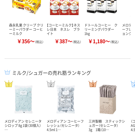
森永乳業 クリープ クリ
【コーヒーミルク】ネス
ドトールコーヒー ク
メロデ
ーミーパウダー コーヒ
レ日本 ネスレ ブラ
リーミングパウダー
ーフレッ
ーミルク
イト
1kg
ョンクリ
￥356～
￥387～
￥1,180～
￥
（税込）
（税込）
（税込）
ミルク/シュガーの売れ筋ランキング
メロディアン セレニータ
メロディアン コーヒーフ
三井製糖 スティックシ
（
シロップ 8g 1袋（30個入）
レッシュ（セレニータ）
ュガー（セレニータ）
A
…
4.5ml 1…
3g 1箱（10…
4.