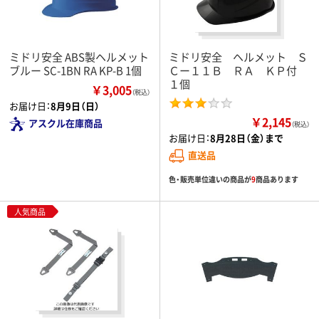
ミドリ安全 ABS製ヘルメット
ミドリ安全 ヘルメット Ｓ
ブルー SC-1BN RA KP-B 1個
Ｃー１１Ｂ ＲＡ ＫＰ付
１個
￥3,005
（税込）
お届け日：
8月9日（日）
￥2,145
アスクル在庫商品
（税込）
お届け日：
8月28日（金）まで
直送品
色・販売単位違いの商品が
9
商品あります
人気商品