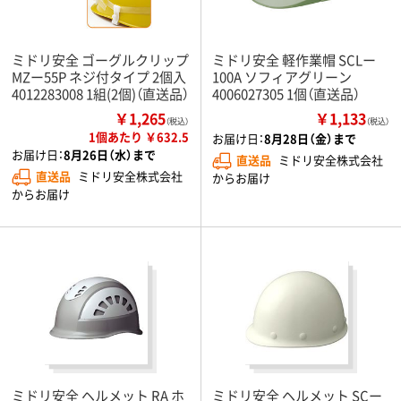
ミドリ安全 ゴーグルクリップ
ミドリ安全 軽作業帽 SCLー
MZー55P ネジ付タイプ 2個入
100A ソフィアグリーン
4012283008 1組(2個)（直送品）
4006027305 1個（直送品）
￥1,265
￥1,133
（税込）
（税込）
1個あたり ￥632.5
お届け日：
8月28日（金）まで
お届け日：
8月26日（水）まで
直送品
ミドリ安全株式会社
直送品
ミドリ安全株式会社
からお届け
からお届け
ミドリ安全 ヘルメット RA ホ
ミドリ安全 ヘルメット SCー