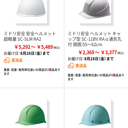
ミドリ安全 安全ヘルメット
ミドリ安全 ヘルメット キャ
超軽量 SC-SLM RA2
ップ型 SC-11BV RA α 通気孔
付 頭囲:55～62cm
￥5,292
￥5,489
￥2,365
￥3,377
お届け日：
8月28日（金）まで
お届け日：
8月28日（金）まで
直送品
直送品
重量・容量・販売単位違いの商品が
2
商品あり
ます
重量・容量・販売単位違いの商品が
4
商品あり
ます