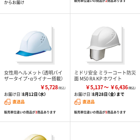
販売単位違いの商品が
2
商品あります
からお届け
女性用ヘルメット（透明バイ
ミドリ安全 ミラーコート防災
ザータイプ・αライナー搭載）
面 M50 RA KP ホワイト
￥5,728
￥5,137
￥6,436
（税込）
お届け日：
8月12日（水）
お届け日：
8月28日（金）まで
直送品
直送品
販売単位違いの商品が
3
商品あります
販売単位違いの商品が
5
商品あります