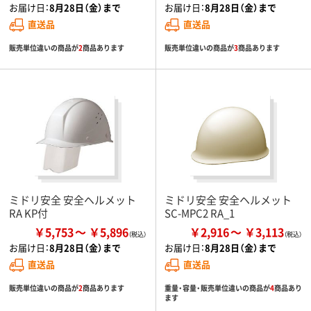
お届け日：
8月28日（金）まで
お届け日：
8月28日（金）まで
直送品
直送品
販売単位違いの商品が
2
商品あります
販売単位違いの商品が
3
商品あります
ミドリ安全 安全ヘルメット
ミドリ安全 安全ヘルメット
RA KP付
SC-MPC2 RA_1
￥5,753
￥5,896
￥2,916
￥3,113
お届け日：
8月28日（金）まで
お届け日：
8月28日（金）まで
直送品
直送品
販売単位違いの商品が
2
商品あります
重量・容量・販売単位違いの商品が
4
商品あり
ます