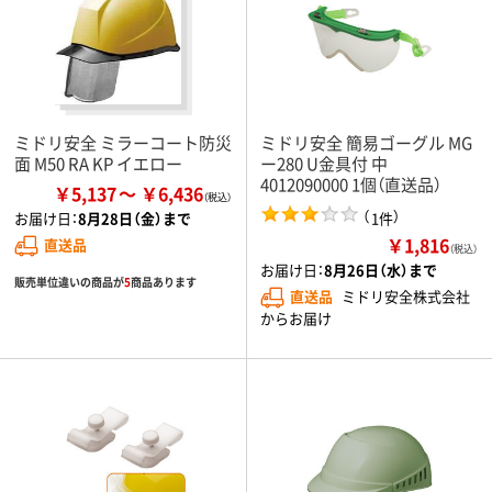
ミドリ安全 ミラーコート防災
ミドリ安全 簡易ゴーグル MG
面 M50 RA KP イエロー
ー280 U金具付 中
4012090000 1個（直送品）
￥5,137
￥6,436
（
）
1件
お届け日：
8月28日（金）まで
￥1,816
直送品
（税込）
お届け日：
8月26日（水）まで
販売単位違いの商品が
5
商品あります
直送品
ミドリ安全株式会社
からお届け