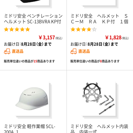
ミドリ安全 ベンチレーション
ミドリ安全 ヘルメット Ｓ
ヘルメット SC-13BVRA KP付
ＣーＭ ＲＡ ＫＰ付 １個
￥3,157
￥1,828
（税込）
（税込）
お届け日：
8月28日（金）まで
お届け日：
8月28日（金）まで
直送品
直送品
販売単位違いの商品が
15
商品あります
販売単位違いの商品が
8
商品あります
ミドリ安全 軽作業帽 SCL-
ミドリ安全 ヘルメット内装
200A_1
品 内装一式