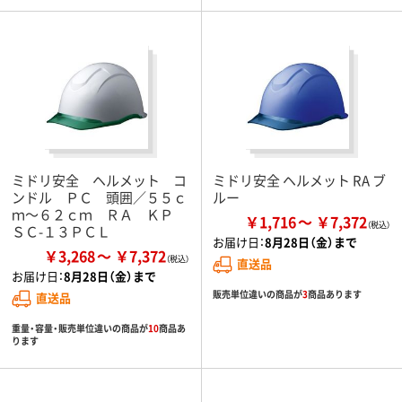
ミドリ安全 ヘルメット コ
ミドリ安全 ヘルメット RA ブ
ンドル ＰＣ 頭囲／５５ｃ
ルー
ｍ～６２ｃｍ ＲＡ ＫＰ
￥1,716
￥7,372
ＳＣ-１３ＰＣＬ
お届け日：
8月28日（金）まで
￥3,268
￥7,372
直送品
お届け日：
8月28日（金）まで
販売単位違いの商品が
3
商品あります
直送品
重量・容量・販売単位違いの商品が
10
商品あ
ります