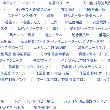
ボディケア・フットケア
粘着クリーナー
その他 掃除道具
ット
使い捨て手袋/鍋つかみ
防災用品
地震対策用品
ストッキング・靴下
救急
腰サポーター/骨盤ベルト
養生マット/養生ふとん
三角コーン/区画用品
安全標識・
マスク
耳栓/イヤーマフ
軍手
安全靴/セーフティーシュ
工具セット/工具箱
遮光メガネ
絶縁抵抗計
静電気
ーム用品
空圧補器(フィルター/レギュレーター/ルブリケータ等)
ックスグローブ）
ニトリル手袋（現場用）
塩化ビニール手袋
耐薬品・耐溶剤手袋
その他 作業用手袋
保護メガネ・ゴーグ
/ワークシューズ
長靴/ブーツ
インソール/中敷き/靴紐
作業着 T-シャツ/ポロシャツ
作業着 パンツ/スラックス
作業着 エプロン
作業着 靴下/軍足/足袋
作業着 脚絆/ゲート
飲食店制服 パンツ
ワークエプロン/作業用 エプロン
コック
イル
トナー/インク/コピー用紙
パソコン/周辺機器/メディア
食品/ギフト/お酒
衛生/医療/介護