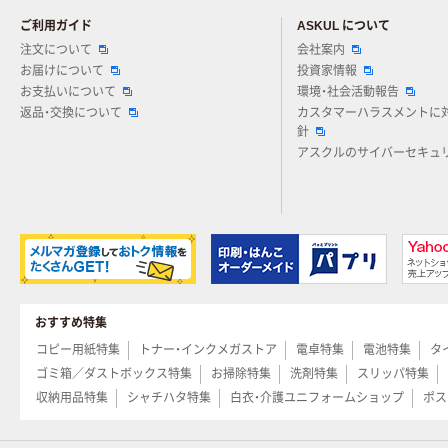
ご利用ガイド
ASKUL について
注文について
会社案内
お届けについて
投資家情報
お支払いについて
環境・社会活動報告
返品・交換について
カスタマーハラスメントに
針
アスクルのサイバーセキュ
おすすめ特集
コピー用紙特集
トナー・インクメガストア
電卓特集
電池特集
タ
ゴミ箱／ダストボックス特集
お掃除特集
洗剤特集
スリッパ特集
収納用品特集
シャチハタ特集
白衣・介護ユニフォームショップ
ポス