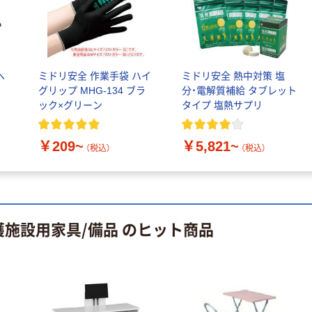
アズワン 爪やす
り TMY-100 1個
7-4868-01
￥428
（税込）
ヘ
ミドリ安全 作業手袋 ハイ
ミドリ安全 熱中対策 塩
グリップ MHG-134 ブラ
分・電解質補給 タブレット
カゴへ
ック×グリーン
タイプ 塩熱サプリ
アズワン セルフ
￥209~
￥5,821~
ワゴン 1個
（税込）
（税込）
￥4,912~
（税込）
護施設用家具/備品 のヒット商品