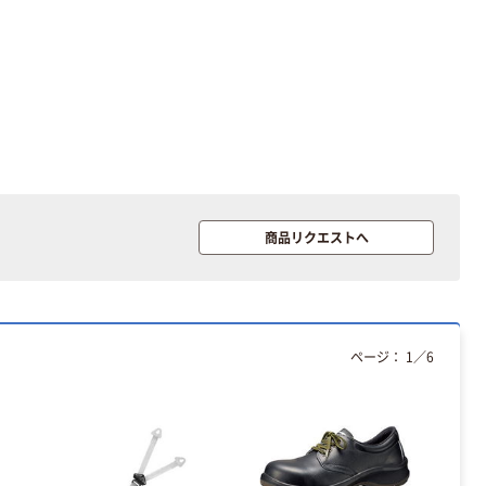
オリジナル
アスクル 使い
きり不織布ピロ
ーシート
￥2,140~
（税込）
人気商品
ビー・エイチ 防
商品リクエストへ
水タイプペーパ
ーシーツ
80cm×90m
￥3,680~
（税込）
ページ：
1
／
6
人気商品
キングジム マル
チ投入ボックス
TH-4711 1個
￥1,471
（税込）