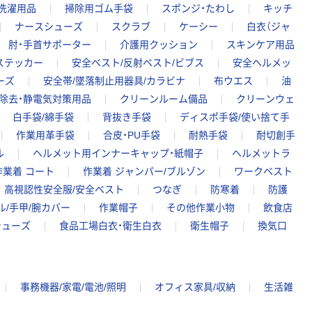
/洗濯用品
掃除用ゴム手袋
スポンジ・たわし
キッチ
ナースシューズ
スクラブ
ケーシー
白衣（ジャ
肘・手首サポーター
介護用クッション
スキンケア用品
ステッカー
安全ベスト/反射ベスト/ビブス
安全ヘルメッ
ーズ
安全帯/墜落制止用器具/カラビナ
布ウエス
油
除去・静電気対策用品
クリーンルーム備品
クリーンウェ
白手袋/綿手袋
背抜き手袋
ディスポ手袋/使い捨て手
作業用革手袋
合皮・PU手袋
耐熱手袋
耐切創手
ル
ヘルメット用インナーキャップ・紙帽子
ヘルメットラ
作業着 コート
作業着 ジャンパー/ブルゾン
ワークベスト
高視認性安全服/安全ベスト
つなぎ
防寒着
防護
ル/手甲/腕カバー
作業帽子
その他作業小物
飲食店
シューズ
食品工場白衣・衛生白衣
衛生帽子
換気口
事務機器/家電/電池/照明
オフィス家具/収納
生活雑