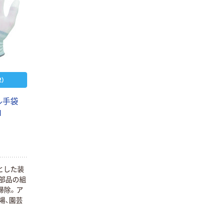
）
ル手袋
N
とした装
部品の組
掃除。ア
場、園芸