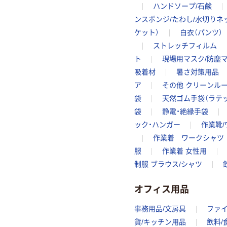
ハンドソープ/石鹸
ンスポンジ/たわし/水切りネ
ケット）
白衣（パンツ）
ストレッチフィルム
ト
現場用マスク/防塵
吸着材
暑さ対策用品
ア
その他 クリーンル
袋
天然ゴム手袋（ラテ
袋
静電・絶縁手袋
ック・ハンガー
作業靴
作業着 ワークシャツ
服
作業着 女性用
制服 ブラウス/シャツ
オフィス用品
事務用品/文房具
ファ
貨/キッチン用品
飲料/