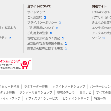
当サイトについて
関連サイト
アスクルについてお気軽にご質問ください
サイトマップ
LOHACO（ロ
ご利用規約
パプリ（印刷・
プライバシーポリシー
みんなの仕事
対する基本方
ご利用環境について
エシラボ（We
ご利用上の注意
アスクルの大
リティ
ション
古物営業法に基づく表記
酒類販売管理者標識の掲示
医薬品の販売に関する表示
イムカード特集
ラミネーター特集
ホワイトボードショップ
パーテーション
タオル特集
ダンボール専門ショップ
現場のチカラ
台車ナビ
すべての働
トイットストア
オフィスづくりサービス
ピンポイントサーチ
特集一覧