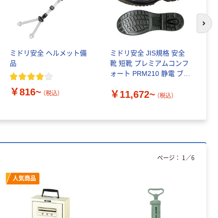
カゴへ
次の
人気商品
ミドリ安全 ヘルメット備
ミドリ安全 JIS規格 安全
ミ
オープン工業
品
靴 短靴 プレミアムコンフ
デ
卓上ベル TB-
ォート PRM210 静電 ブラ
面
10
ック
￥816~
￥11,672~
（税込）
￥1,027~
（税込）
￥
（税込）
人気商品
リヒトラブ フ
ォルダースタン
ページ：
1
／
6
ド
￥2,299~
人気商品
（税込）