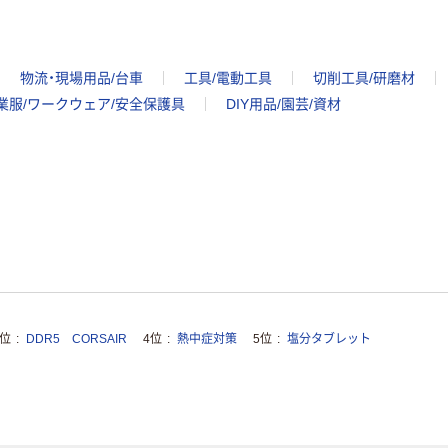
物流・現場用品/台車
工具/電動工具
切削工具/研磨材
業服/ワークウェア/安全保護具
DIY用品/園芸/資材
3位
DDR5 CORSAIR
4位
熱中症対策
5位
塩分タブレット