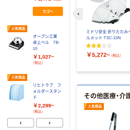
カゴへ
人気商品
前のスライドへ
Netforce ダイニ
ングチェア シエ
人気商品
ミドリ安全 折りたたみ
ル 完成品 ETV-
オープン工業
ルメット TSC-10N
1-AW
￥10,964~
卓上ベル TB-
（税込）
10
￥5,272~
（税込）
￥1,027~
オリジナル
（税込）
アスクル 木製
診察券入れ
人気商品
￥3,780~
リヒトラブ フ
（税込）
ォルダースタン
その他医療・介
ド
￥2,299~
人気商品
（税込）