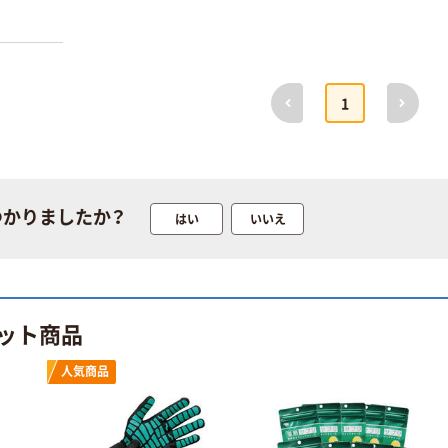
オリバー システ
オリジナル
ムソファ ハイバ
アスクル 木製
ック PD・SK-
ご意見箱
002
￥41,154~
￥4,140~
前へ
次へ
（税込）
1
（税込）
山崎産業 樹脂ベ
高田ベッド 診察
ンチ ECO
台カバー（レザ
￥20,651~
ー TB-
（税込）
90（70X180CM）
つかりましたか？
はい
いいえ
￥11,604~
（税込）
人気商品
使いきりベッド
ット商品
シーツ（薄手）
￥2,808~
人気商品
（税込）
人気商品