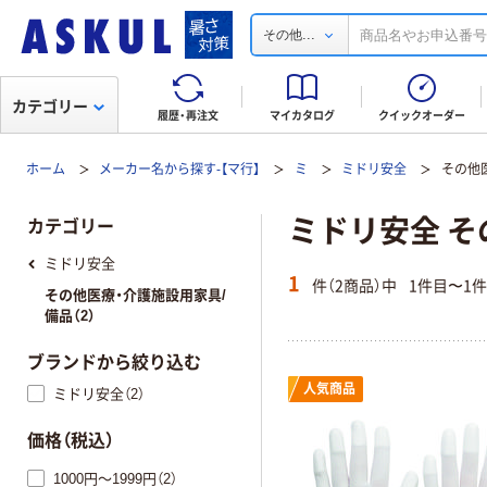
...
その他
カテゴリー
履歴・再注文
マイカタログ
クイックオーダー
ホーム
メーカー名から探す-【マ行】
ミ
ミドリ安全
その他
ミドリ安全 そ
カテゴリー
ミドリ安全
1
件（2商品）中
1件目〜1
その他医療・介護施設用家具/
備品（2）
ブランドから絞り込む
人気商品
ミドリ安全（2）
価格（税込）
1000円～1999円（2）