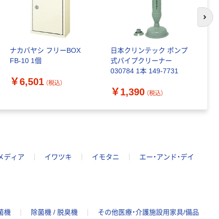
次の
ナカバヤシ フリーBOX
日本クリンテック ポンプ
日
FB-10 1個
式パイプクリーナー
差
030784 1本 149-7731
￥6,501
￥
（税込）
￥1,390
（税込）
メディア
イワツキ
イモタニ
エー・アンド・デイ
菌機
除菌機 / 脱臭機
その他医療・介護施設用家具/備品