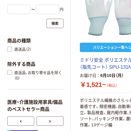
〜
円
検索
商品の種類
バリエーション一覧へ（2
直送品（2）
ミドリ安全 ポリエステ
除外する商品
（指先コート） SPU-131
直送品、お取り寄せ品を除く
お届け日
8月10日（月）
（0）
￥1,521~
（税込）
ポリエステル繊維のさらっ
医療・介護施設用家具/備品
着感です。精密機器、自動車
のベストセラー商品
立。製品検査。屋内軽作業、
ソート、パッキング作業。農
作業。13ゲージ編