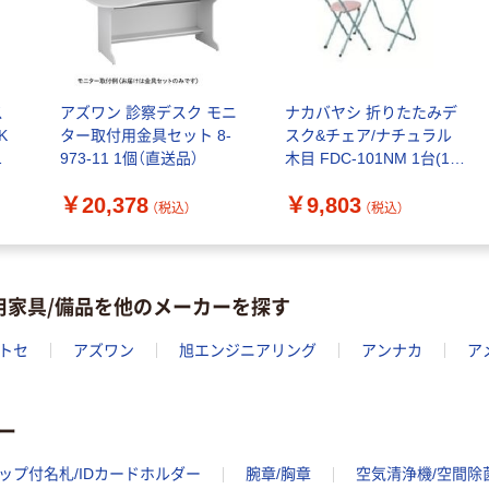
ス
アズワン 診察デスク モニ
ナカバヤシ 折りたたみデ
K
ター取付用金具セット 8-
スク&チェア/ナチュラル
送
973-11 1個（直送品）
木目 FDC-101NM 1台(1セ
ット) 723-9181（直送品）
￥20,378
￥9,803
（税込）
（税込）
用家具/備品を他のメーカーを探す
トセ
アズワン
旭エンジニアリング
アンナカ
ア
ー
ップ付名札/IDカードホルダー
腕章/胸章
空気清浄機/空間除