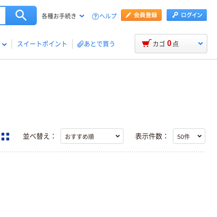
ヘルプ
各種お手続き
0
スイートポイント
あとで買う
カゴ
点
並べ替え：
表示件数：