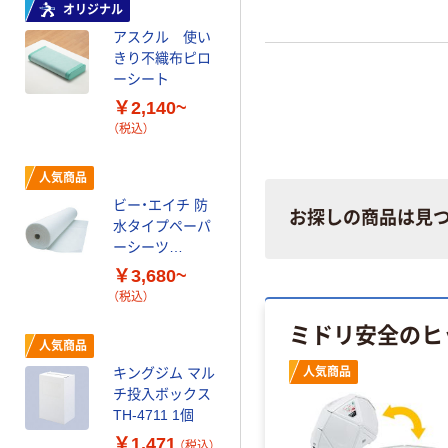
オリジナル
オリジナル
アスクル 使い
アスクル 使い
きり不織布ピロ
きり不織布ベッ
ーシート
ドシーツ
￥2,140~
￥1,680~
（税込）
（税込）
人気商品
人気商品
ビー・エイチ 防
池川木材工業 桧
お探しの商品は見
水タイプペーパ
すのこ
ーシーツ
￥2,177~
80cm×90m
￥3,680~
（税込）
（税込）
ミドリ安全のヒ
人気商品
人気商品
タオルウォーマ
キングジム マル
ー用アロマ芳香
人気商品
チ投入ボックス
剤
TH-4711 1個
￥2,490~
￥1,471
（税込）
（税込）