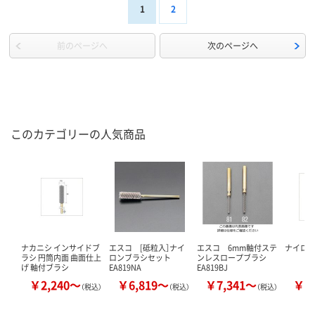
1
2
前のページへ
次のページへ
このカテゴリーの人気商品
ナカニシ インサイドブ
エスコ [砥粒入］ナイ
エスコ 6mm軸付ステ
ナイロン
ラシ 円筒内面 曲面仕上
ロンブラシセット
ンレスロープブラシ
げ 軸付ブラシ
EA819NA
EA819BJ
￥2,240～
￥6,819～
￥7,341～
￥2
（税込）
（税込）
（税込）