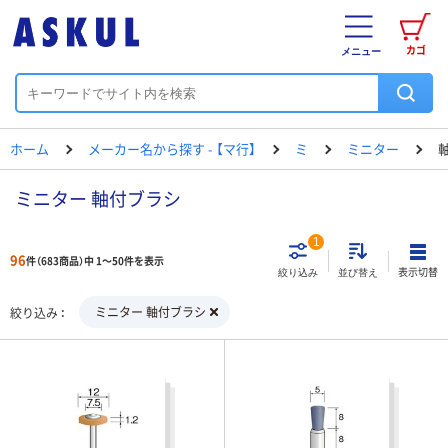
カゴ
メニュー
ホーム
メーカー名から探す - 【マ行】
ミ
ミニター
ミニター 軸付ブラシ
1
96
件（683商品）中 1～50件を表示
表示切替
絞り込み
並び替え
ミニター 軸付ブラシ
絞り込み