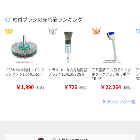
軸付ブラシの売れ筋ランキング
LESSMANN 軸付ホイルブ
トラスコ中山 六角軸筒型
三共空調 三共 取るミング
ア
ラシ ステンレス 0.2 φ5…
ブラシΦ15X6.35 SUS 0.
用ターボブラシ取っ手付
ッ
…
TR-03…
R
￥1,890
￥726
￥22,264
（税込）
（税込）
（税込）
ランキング一覧