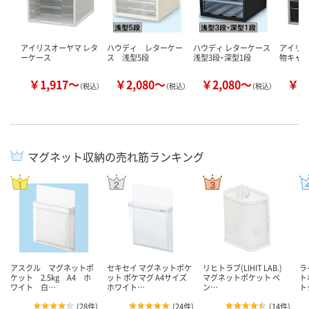
アイリスオーヤマ レタ
ハウディ レターケー
ハウディ レターケース
アイリ
ーケース
ス 浅型5段
浅型3段・深型1段
物キャ
￥1,917～
￥2,080～
￥2,080～
￥2
（税込）
（税込）
（税込）
マグネット収納の売れ筋ランキング
アスクル マグネットポ
セキセイ マグネットポケ
リヒトラブ(LIHIT LAB.)
ラ
ケット 2.5kg A4 ホ
ット ポケマグ A4サイズ
マグネットポケット ペ
ト
ワイト 白…
ホワイト…
ン…
ト
(
28件
)
(
24件
)
(
14件
)