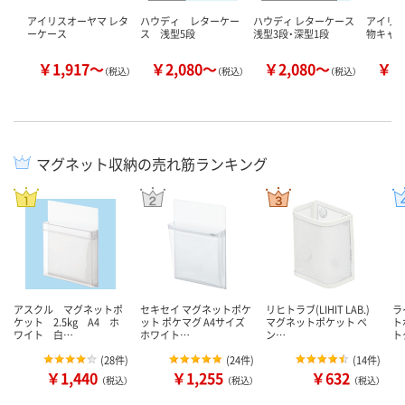
アイリスオーヤマ レタ
ハウディ レターケー
ハウディ レターケース
アイリ
ーケース
ス 浅型5段
浅型3段・深型1段
物キャ
￥1,917～
￥2,080～
￥2,080～
￥2
（税込）
（税込）
（税込）
マグネット収納の売れ筋ランキング
アスクル マグネットポ
セキセイ マグネットポケ
リヒトラブ(LIHIT LAB.)
ラ
ケット 2.5kg A4 ホ
ット ポケマグ A4サイズ
マグネットポケット ペ
ト
ワイト 白…
ホワイト…
ン…
ト
(
28件
)
(
24件
)
(
14件
)
￥1,440
￥1,255
￥632
（税込）
（税込）
（税込）