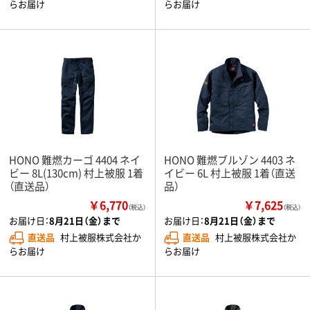
らお届け
らお届け
HONO 難燃カーゴ 4404 ネイ
HONO 難燃ブルゾン 4403 ネ
ビー 8L(130cm) 村上被服 1着
イビー 6L 村上被服 1着（直送
（直送品）
品）
￥6,770
￥7,625
（税込）
（税込）
お届け日：
8月21日（金）まで
お届け日：
8月21日（金）まで
直送品
村上被服株式会社か
直送品
村上被服株式会社か
らお届け
らお届け