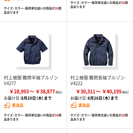
サイズ・カラー・販売単位違いの商品が
26
商
品あります
サイズ・カラー・販売単位違いの商品が
26
商
品あります
村上被服 難燃半袖ブルゾン
村上被服 難燃長袖ブルゾン
V4277
V4222
￥28,993
￥38,877
￥30,311
￥40,195
お届け日：
8月20日（木）まで
お届け日：
8月20日（木）まで
直送品
直送品
サイズ・カラー・販売単位違いの商品が
26
商
サイズ・カラー・販売単位違いの商品が
26
商
品あります
品あります