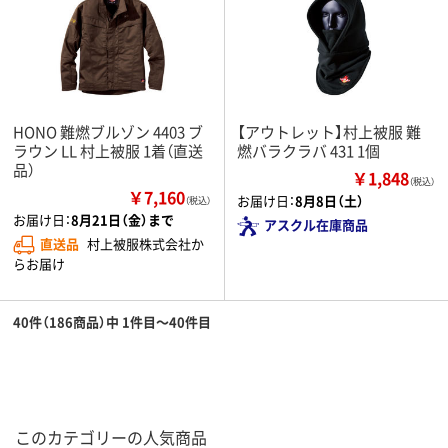
HONO 難燃ブルゾン 4403 ブ
【アウトレット】村上被服 難
ラウン LL 村上被服 1着（直送
燃バラクラバ 431 1個
品）
￥1,848
（税込）
￥7,160
お届け日：
8月8日（土）
（税込）
お届け日：
8月21日（金）まで
アスクル在庫商品
直送品
村上被服株式会社か
らお届け
40件（186商品）中 1件目～40件目
このカテゴリーの人気商品