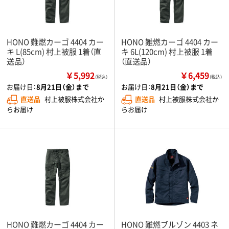
HONO 難燃カーゴ 4404 カー
HONO 難燃カーゴ 4404 カー
キ L(85cm) 村上被服 1着（直
キ 6L(120cm) 村上被服 1着
送品）
（直送品）
￥5,992
￥6,459
（税込）
（税込）
お届け日：
8月21日（金）まで
お届け日：
8月21日（金）まで
直送品
村上被服株式会社か
直送品
村上被服株式会社か
らお届け
らお届け
HONO 難燃カーゴ 4404 カー
HONO 難燃ブルゾン 4403 ネ