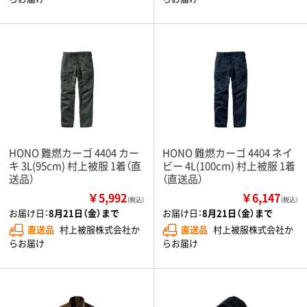
HONO 難燃カーゴ 4404 カー
HONO 難燃カーゴ 4404 ネイ
キ 3L(95cm) 村上被服 1着（直
ビー 4L(100cm) 村上被服 1着
送品）
（直送品）
￥5,992
￥6,147
（税込）
（税込）
お届け日：
8月21日（金）まで
お届け日：
8月21日（金）まで
直送品
村上被服株式会社か
直送品
村上被服株式会社か
らお届け
らお届け