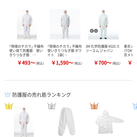
「現場のチカラ」 不織布
「現場のチカラ」 不織布
3M 化学防護服 4520 ス
東京メ
使い捨て防塵服 使い
使いきりつなぎ服 ホワ
リーエム ジャパン
（TOKYO
きりつなぎ服 …
イト 1袋(…
京メデ
￥493～
￥1,590～
￥700～
￥1
（税込）
（税込）
（税込）
防護服の売れ筋ランキング