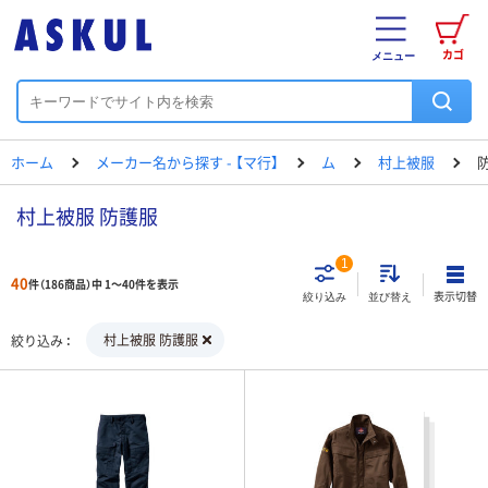
カゴ
メニュー
ホーム
メーカー名から探す - 【マ行】
ム
村上被服
村上被服 防護服
1
40
件（186商品）中 1～40件を表示
表示切替
絞り込み
並び替え
村上被服 防護服
絞り込み