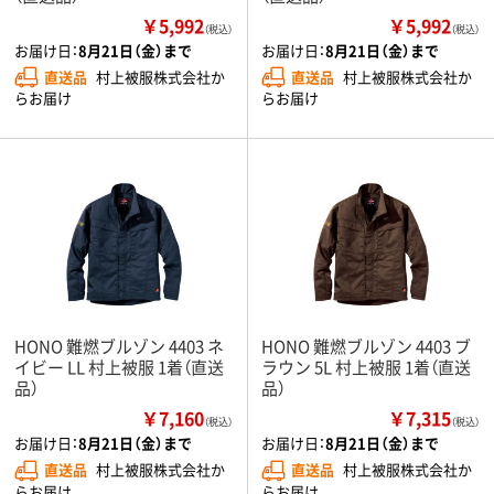
￥5,992
￥5,992
（税込）
（税込）
お届け日：
8月21日（金）まで
お届け日：
8月21日（金）まで
直送品
村上被服株式会社か
直送品
村上被服株式会社か
らお届け
らお届け
HONO 難燃ブルゾン 4403 ネ
HONO 難燃ブルゾン 4403 ブ
イビー LL 村上被服 1着（直送
ラウン 5L 村上被服 1着（直送
品）
品）
￥7,160
￥7,315
（税込）
（税込）
お届け日：
8月21日（金）まで
お届け日：
8月21日（金）まで
直送品
村上被服株式会社か
直送品
村上被服株式会社か
らお届け
らお届け