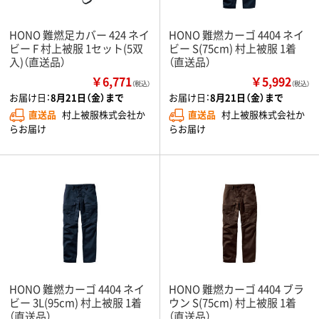
HONO 難燃足カバー 424 ネイ
HONO 難燃カーゴ 4404 ネイ
ビー F 村上被服 1セット(5双
ビー S(75cm) 村上被服 1着
入)（直送品）
（直送品）
￥6,771
￥5,992
（税込）
（税込）
お届け日：
8月21日（金）まで
お届け日：
8月21日（金）まで
直送品
村上被服株式会社か
直送品
村上被服株式会社か
らお届け
らお届け
HONO 難燃カーゴ 4404 ネイ
HONO 難燃カーゴ 4404 ブラ
ビー 3L(95cm) 村上被服 1着
ウン S(75cm) 村上被服 1着
（直送品）
（直送品）