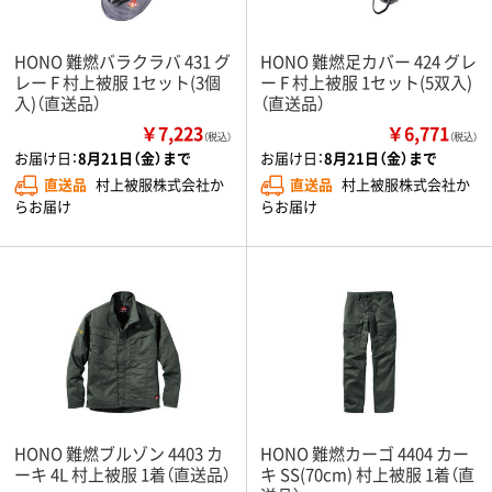
HONO 難燃バラクラバ 431 グ
HONO 難燃足カバー 424 グレ
レー F 村上被服 1セット(3個
ー F 村上被服 1セット(5双入)
入)（直送品）
（直送品）
￥7,223
￥6,771
（税込）
（税込）
お届け日：
8月21日（金）まで
お届け日：
8月21日（金）まで
直送品
村上被服株式会社か
直送品
村上被服株式会社か
らお届け
らお届け
HONO 難燃ブルゾン 4403 カ
HONO 難燃カーゴ 4404 カー
ーキ 4L 村上被服 1着（直送品）
キ SS(70cm) 村上被服 1着（直