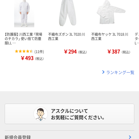
【防護服】 川西工業 「現場
不織布ズボン 3L 7020 川
不織布ヤッケ 3L 7018 川
デ
のチカラ」 使い捨て防塵
西工業
西工業
タ
服LL …
L
￥294
￥387
(
11件
)
（税込）
（税込）
￥493
（税込）
ランキング一覧
アスクルについて
お気軽にご質問ください。
新規会員登録