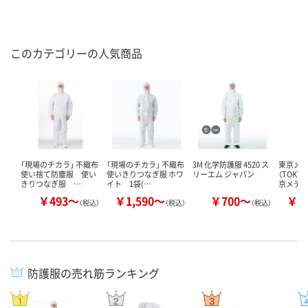
このカテゴリーの人気商品
「現場のチカラ」 不織布
「現場のチカラ」 不織布
3M 化学防護服 4520 ス
東京メ
使い捨て防塵服 使い
使いきりつなぎ服 ホワ
リーエム ジャパン
（TOKYO
きりつなぎ服 …
イト 1袋(…
京メデ
￥493～
￥1,590～
￥700～
￥1
（税込）
（税込）
（税込）
防護服の売れ筋ランキング