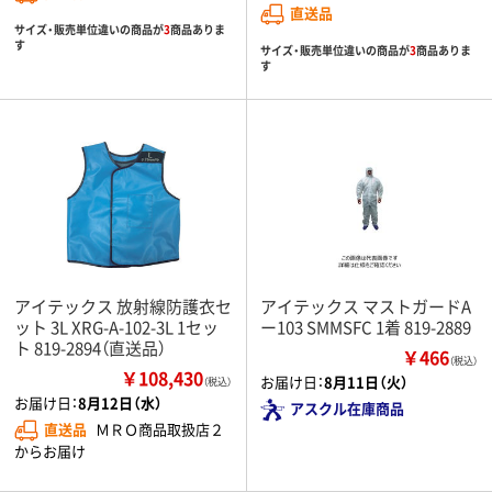
直送品
サイズ・販売単位違いの商品が
3
商品ありま
す
サイズ・販売単位違いの商品が
3
商品ありま
す
アイテックス 放射線防護衣セ
アイテックス マストガードA
ット 3L XRG-A-102-3L 1セッ
ー103 SMMSFC 1着 819-2889
ト 819-2894（直送品）
￥466
（税込）
￥108,430
お届け日：
8月11日（火）
（税込）
お届け日：
8月12日（水）
アスクル在庫商品
直送品
ＭＲＯ商品取扱店２
からお届け