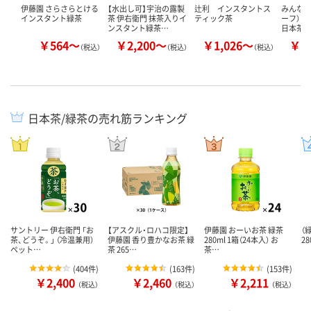
伊藤園 さらさらとける
【水出し可】宇治の露製
辻利 インスタントス
みんなで
インスタント緑茶
茶 伊右衛門 抹茶入りイ
ティック茶
ーフ） 
ンスタント緑茶…
日本茶
￥564～
￥2,200～
￥1,026～
￥2
（税込）
（税込）
（税込）
日本茶/緑茶の売れ筋ランキング
サントリー 伊右衛門 「お
【アスクル・ロハコ限定】
伊藤園 おーいお茶 緑茶
（
茶、どうぞ。」 （冷温兼用）
伊藤園 香り豊かなお茶 緑
280ml 1箱（24本入） お
28
ペット…
茶 265…
茶…
(
404件
)
(
163件
)
(
153件
)
￥2,400
￥2,460
￥2,211
（税込）
（税込）
（税込）