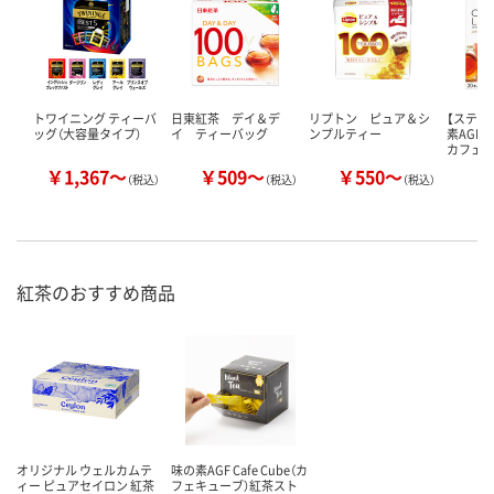
トワイニング ティーバ
日東紅茶 デイ＆デ
リプトン ピュア＆シ
【スティ
ッグ（大容量タイプ）
イ ティーバッグ
ンプルティー
素AG
カフェ
￥1,367～
￥509～
￥550～
￥
（税込）
（税込）
（税込）
紅茶のおすすめ商品
オリジナル ウェルカムテ
味の素AGF Cafe Cube（カ
ィー ピュアセイロン 紅茶
フェキューブ）紅茶スト