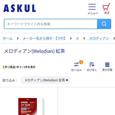
カゴ
メニュー
ホーム
メーカー名から探す - 【マ行】
メ
メロディアン
メロディアン(Melodian) 紅茶
1
1
件（2商品）中 1～1件を表示
表示切替
絞り込み
並び替え
メロディアン(Melodian) 紅茶
絞り込み