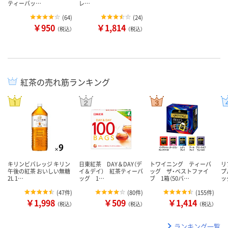
ティーバッ…
レ…
(
64
)
(
24
)
￥950
￥1,814
（税込）
（税込）
紅茶の売れ筋ランキング
キリンビバレッジ キリン
日東紅茶 DAY＆DAY（デ
トワイニング ティーバ
リ
午後の紅茶 おいしい無糖
イ＆デイ） 紅茶ティーバ
ッグ ザ・ベストファイ
プ
2L 1…
ッグ 1…
ブ 1箱（50バ…
ッ
(
47件
)
(
80件
)
(
155件
)
￥1,998
￥509
￥1,414
（税込）
（税込）
（税込）
ランキング一覧