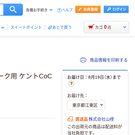
ヘルプ
各種お手続き
0
スイートポイント
あとで買う
カゴ
点
商品情報を印刷する
ーク用 ケントCoC
お届け日：8月19日（水）まで
お届け先：
直送品
株式会社山櫻
この出荷元の商品は配送料が
当社負担です。