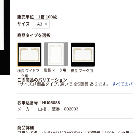
販売単位：1箱 100枚
サイズ
商品タイプを選択
縦長 マーク用
横長 ワイドマ
横長 マーク用
ーク用
この商品のバリエーション
「サイズ」「商品タイプ」違いで 全5商品 あります。
すべてのバ
お申込番号：HU05688
メーカー：山櫻
／型番：802003
商品詳細
ブランド名
山櫻（YAMAZAKURA）
／
内容量
100枚
／
カラ