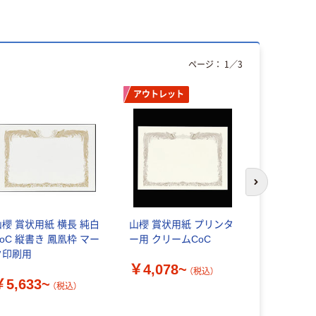
ページ：
1
／
3
アウトレット
次のスライド
山櫻 賞状用紙 横長 純白
山櫻 賞状用紙 プリンタ
シヤチハタ
CoC 縦書き 鳳凰枠 マー
ー用 クリームCoC
ム
ク印刷用
￥4,078~
（税込）
￥2,162
￥5,633~
（税込）