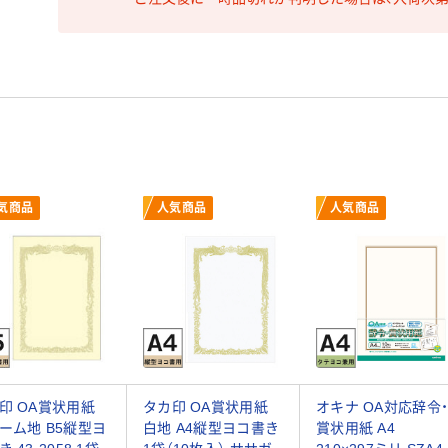
気商品
人気商品
人気商品
印 OA賞状用紙
タカ印 OA賞状用紙
オキナ OA対応辞令
ーム地 B5縦型ヨ
白地 A4縦型ヨコ書き
賞状用紙 A4