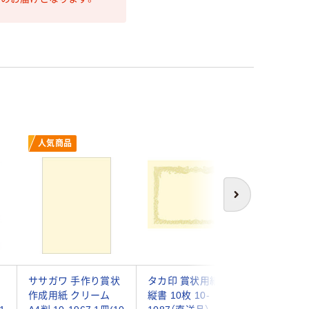
人気商品
次へ
・
ササガワ 手作り賞状
タカ印 賞状用紙 A3
ササガワ
作成用紙 クリーム
縦書 10枚 10-
用紙 A5判