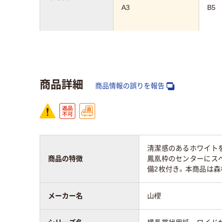
A3
B5
質量
40g
アスクル商品環境
商品詳細
スコア
商品情報の誤りを報告
清潔感のあるホワイト
商品の特徴
鳳凰枠のセンターにス
備2枚付き。本商品は
メーカー名
山櫻