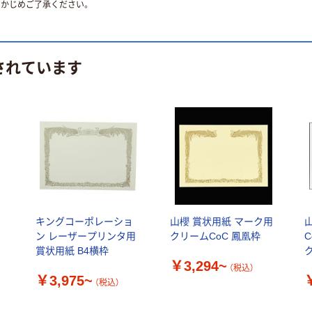
かじめご了承ください。
されています
キングコーポレーショ
山櫻 賞状用紙 マーク用
ン レーザープリンタ用
クリームCoC 鳳凰枠
賞状用紙 B4横枠
￥3,294~
（税込）
￥3,975~
（税込）