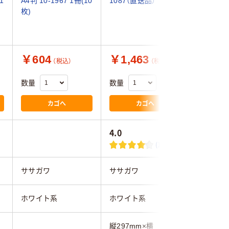
1
A4判 10-1967 1冊(10
1087（直送品）
1551 1
枚)
枚:10枚×
￥604
￥1,463
￥1,6
（税込）
（税込）
数量
数量
数量
カゴへ
カゴへ
4.0
(1)
ササガワ
ササガワ
ササガワ
ホワイト系
ホワイト系
ホワイト
縦297mm×横