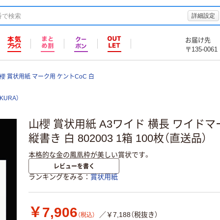
詳細設定
お届け先
〒135-0061
櫻 賞状用紙 マーク用 ケントCoC 白
KURA）
山櫻 賞状用紙 A3ワイド 横長 ワイドマ
縦書き 白 802003 1箱 100枚（直送品）
本格的な金の鳳凰枠が美しい賞状です。
レビューを書く
ランキングをみる
賞状用紙
￥7,906
／￥7,188（税抜き）
（税込）