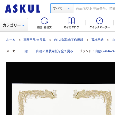
すべて
カテゴリー
履歴・再注文
マイカタログ
クイックオーダー
ホーム
事務用品/文房具
のし袋/賞状/工作用紙
賞状用紙
山
メーカー
山櫻
山櫻の賞状用紙を全て見る
ブランド
山櫻（YAMAZA