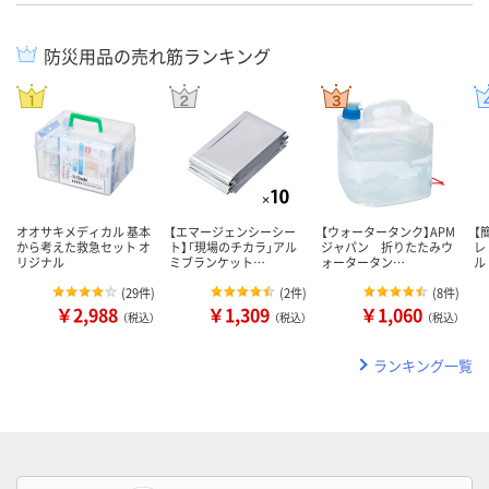
防災用品の売れ筋ランキング
オオサキメディカル 基本
【エマージェンシーシー
【ウォータータンク】APM
【
から考えた救急セット オ
ト】「現場のチカラ」アル
ジャパン 折りたたみウ
レ
リジナル
ミブランケット…
ォータータン…
ル
(
29件
)
(
2件
)
(
8件
)
￥2,988
￥1,309
￥1,060
（税込）
（税込）
（税込）
ランキング一覧