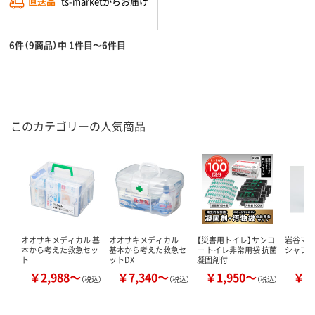
直送品
ts-marketからお届け
6件（9商品）中 1件目～6件目
このカテゴリーの人気商品
オオサキメディカル 基
オオサキメディカル
【災害用トイレ】サンコ
岩谷マテ
本から考えた救急セッ
基本から考えた救急セ
ー トイレ非常用袋 抗菌
シャブ
ト
ットDX
凝固剤付
￥2,988～
￥7,340～
￥1,950～
￥2
（税込）
（税込）
（税込）