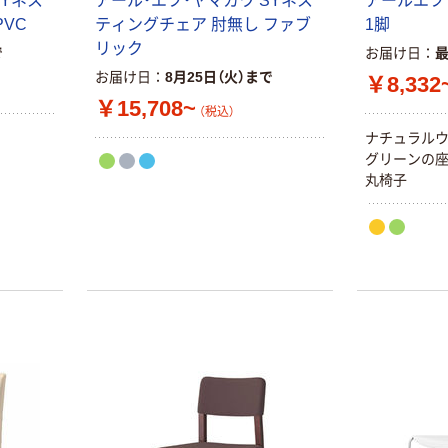
SYネス
アール・エフ・ヤマカワ SYネス
アールエフ
PVC
ティングチェア 肘無し ファブ
1脚
リック
で
お届け日
お届け日
8月25日（火）まで
￥8,332
￥15,708~
（税込）
ナチュラル
グリーンの
丸椅子
本気プライス
オリジナル
アスクル はたら
アスクル 「現場
く ふせん
のチカラ」 養生
50×15mm
テープ
￥386~
￥358~
（税込）
（税込）