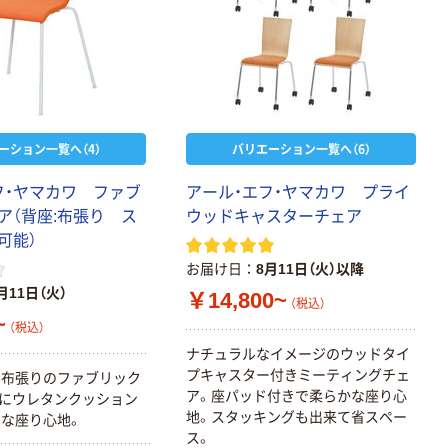
ーション一覧へ（4）
バリエーション一覧へ（6）
フ・ヤマカワ ファブ
アール・エフ・ヤマカワ プライ
ア（背座:布張り ス
ウッドキャスターチェア
可能）
お届け日
8月11日（火）以降
月11日（火）
￥14,800~
（税込）
~
（税込）
ナチュラルなイメージのウッドタイ
プキャスター付きミーティングチェ
に布張りのファブリック
ア。座パッド付きで柔らかな座り心
にウレタンクッション
地。スタッキングも出来て省スペー
な座り心地。
ス。