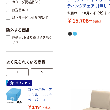
アール・エフ・ヤマカワ 
カタログ掲載品（26）
ティングチェア 肘無し 
直送品（61）
お届け日
8月25日（火）ま
組立サービス対象商品（1）
￥15,708~
（税込）
除外する商品
直送品、お取り寄せ品を除く
（37）
よく見られている商品
オリジナル
オリジナル
コピー用紙 ア
ゴミ袋 エコノミ
スクル マルチ
ータイプ 乳白半
ペーパー スーパ
透明 高密度タイ
ーホワイト+
プ 詰替用 バイ
￥149~
￥616~
（税込）
（税込）