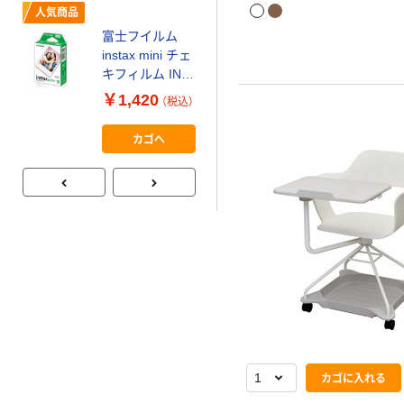
面の取っ手で引き出しやす
人気商品
移動時にも持ち上げやすい
富士フイルム
す。ゆったりと座れるアー
本気プライス
instax mini チェ
休憩スペースや飲食店にも
【ガムテープ】ア
キフィルム INS
です。
スクル 現場のチ
MINI JP1 1パッ
￥1,420
（税込）
カラ 厚さ
ク（10枚入り）
0.22mm 布テー
￥145~
（税込）
カゴへ
プ
カゴに入れる