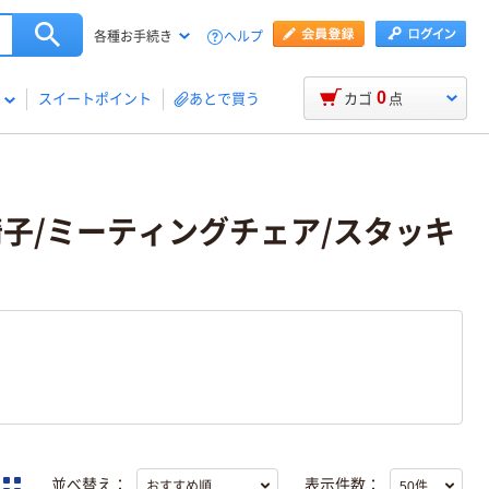
ヘルプ
各種お手続き
0
スイートポイント
あとで買う
カゴ
点
議用椅子/ミーティングチェア/スタッキ
並べ替え：
表示件数：