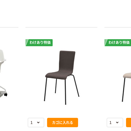
く、また
100μ（ミクロン）
仕様で
本気プライス
ム付きは
本気プライス
大塚製薬工場
おすすめ
ペーパータオル
経口補水液 オー
中判 再生紙
エスワン（OS-1）
100％ 200枚
￥159~
（税込）
FSC認証 シング
￥149~
わけあり特価
わけあり特価
（税込）
ル 大王製紙共同
企画 オリジナル
カゴに入れる