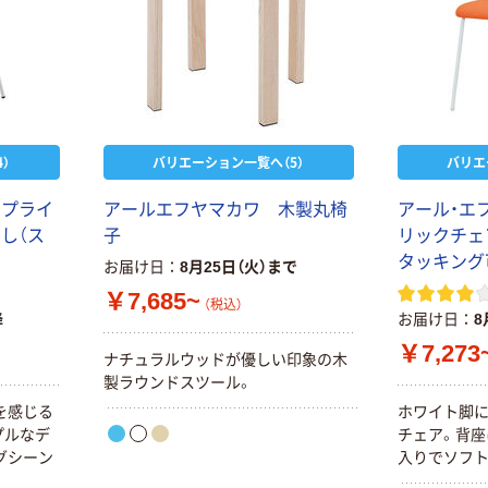
）
バリエーション一覧へ（5）
バリエ
 プライ
アールエフヤマカワ 木製丸椅
アール・エ
し（ス
子
リックチェ
タッキング
お届け日
8月25日（火）まで
￥7,685~
（税込）
降
お届け日
8
￥7,273
ナチュラルウッドが優しい印象の木
製ラウンドスツール。
を感じる
ホワイト脚
プルなデ
チェア。背座
グシーン
入りでソフト