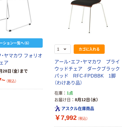
12mm幅 （黒文
字）
富士フイルム チ
本気プライス
ェキ専用フィル
ニチバン セロテ
ム INSTAX MINI
ープ 大巻
WW2
￥1,580~
￥124~
（税込）
（税込）
ーション一覧へ（6）
カゴに入れる
本気プライス
本気プライス
フ・ヤマカワ フォリオ
アスクル セロハ
トイレットペー
アール・エフ・ヤマカワ プライ
ェア
ンテープ
パー シングル
ウッドチェア ダークブラック
月28日（金）まで
120ｍ 再生紙
￥216~
（税込）
パッド RFC-FPDBBK 1脚
100% 6ロール
7~
￥470~
（税込）
（税込）
（わけあり品）
リサイクル100
本気プライス
芯あり FSC認
在庫
1点
証
アスクル トイ
お届け日
8月12日（水）
レのおそうじシ
アスクル在庫商品
ート 大王製紙
共同企画 トイ
￥7,992
￥330~
（税込）
（税込）
レクリーナー
トイレシート