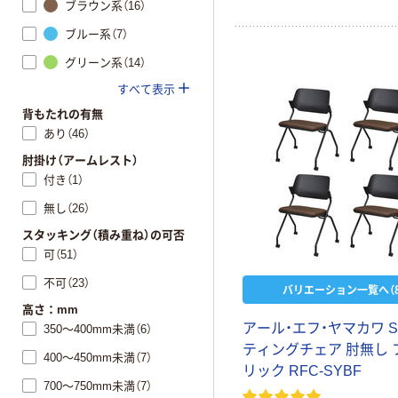
ブラウン系（16）
ブルー系（7）
グリーン系（14）
すべて表示
背もたれの有無
あり（46）
肘掛け（アームレスト）
付き（1）
無し（26）
スタッキング（積み重ね）の可否
可（51）
不可（23）
バリエーション一覧へ（8
高さ：mm
アール・エフ・ヤマカワ 
350～400mm未満（6）
ティングチェア 肘無し 
400～450mm未満（7）
リック RFC-SYBF
700～750mm未満（7）