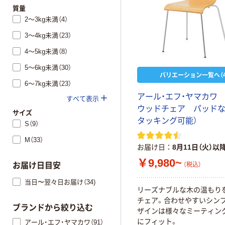
質量
2～3kg未満（4）
3～4kg未満（23）
4～5kg未満（8）
5～6kg未満（30）
バリエーション一覧へ（4
6～7kg未満（23）
アール・エフ・ヤマカワ
すべて表示
ウッドチェア パッドな
サイズ
タッキング可能）
S（9）
M（33）
お届け日
8月11日（火）以
￥9,980~
（税込）
お届け日目安
当日〜翌々日お届け（34)
リーズナブルな木の温もり
チェア。合わせやすいシン
ブランドから絞り込む
ザインは様々なミーティン
にフィット。
アール・エフ・ヤマカワ（91）