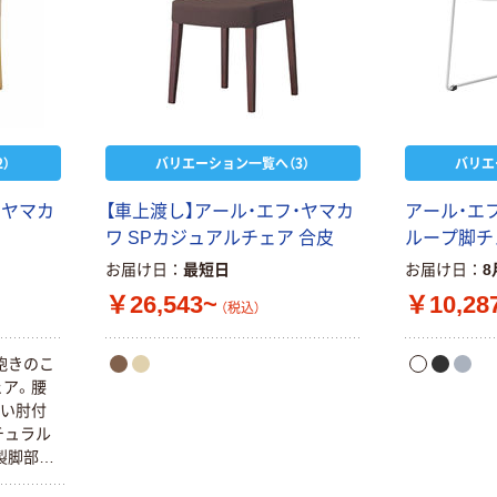
本気プライス
オリジナル
トイレットペー
サントリー 伊右
パー ダブル60
衛門 「お茶、どう
ｍ 再生紙
ぞ。」 緑茶
100% 6ロール
￥460~
￥528~
（税込）
（税込）
）
バリエーション一覧へ（3）
バリエ
リサイクル100
芯あり FSC認
・ヤマカ
【車上渡し】アール・エフ・ヤマカ
アール・エ
証
オリジナル
オリジナル
ワ SPカジュアルチェア 合皮
ループ脚チ
乾電池 単4
アスクル プラス
形 アルカリ乾
チックグローブ
お届け日
最短日
お届け日
8
電池 北欧パッ
粉なし（パウダ
￥26,543~
￥10,28
（税込）
ケージ アスク
ーフリー）
￥140~
￥398~
（税込）
（税込）
ルオリジナル
飽きのこ
富士フイルム
オリジナル
ェア。腰
instax mini13
すい肘付
アスクルオリジ
INS MINI 13
チュラル
ナル ラミネー
￥12,100~
製脚部で
トフィルム A4
ます。背
（税込）
サイズ
￥458~
（税込）