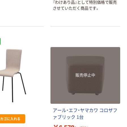
『わけあり品』として特別価格で販売
オリジナル
本気プライス
させていただく商品です。
アスクル フラッ
トファイル エコ
ノミータイプ
A4タテ(コクヨ
￥115~
（税込）
製造）
販売停止中
アール・エフ・ヤマカワ コロザフ
ァブリック 1台
カゴに入れる