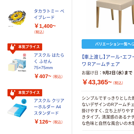
オマス素材10％
配合
タカラトミー ベ
オリジナル
イブレード
乾電池 単3
￥1,400~
形 アルカリ乾
（税込）
電池 北欧パッ
ケージ アスク
￥140~
（税込）
バリエーション一覧へ（2
ルオリジナル
本気プライス
アスクル はたら
【車上渡し】アール・エフ
本気プライス
く ふせん
ワ Rアームチェア
ティッシュペー
75×75mm
パー ボックス
お届け日
9月2日（水）まで
￥407~
（税込）
150組 5箱入 ア
￥43,365~
（税込）
スクル スマート
￥328~
（税込）
コンパクト ビ
本気プライス
ビッド PEFC認
シンプルですっきりとした
アスクル クリア
証
オリジナル
ないデザインのRアームチ
ーホルダー A4
掛けやすく、立ち上がりや
コピー用紙 マ
スタンダード
きタイプ。清潔感のあるナ
ルチペーパー
￥126~
（税込）
な色味と自然な風合いの木
スーパーエコノ
温かみのある空間を演出し
ミー+
￥149~
（税込）