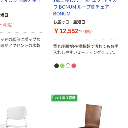
ヤマカワ 木製丸椅子
【車上渡し】アール・エフ・ヤマカ
ワ BONUM ループ脚チェア
BONUM
最短日
お届け日
最短日
~
（税込）
￥12,552~
（税込）
ウッドの脚部にポップな
座面がアクセントの木製
背と座面がPP樹脂製で汚れてもお手
入れしやすいミーティングチェア。
本気プライス
本気プライス
わけあり特価
アスクル はたら
キングジム テプ
く ふせん 付箋
ラ TEPRA
75×25mm
PRO【純正】テー
プ 白ラベル
￥377~
￥914~
（税込）
（税込）